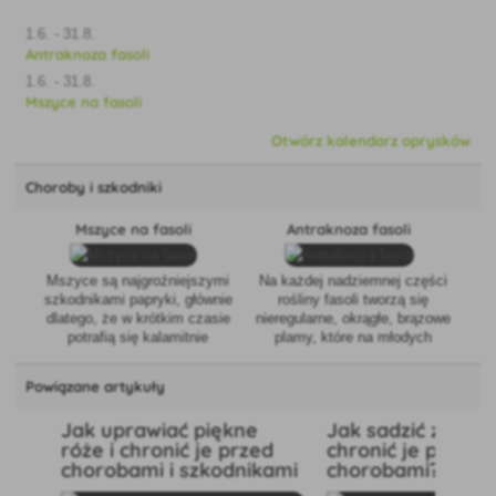
1.6. - 31.8.
Antraknoza fasoli
1.6. - 31.8.
Mszyce na fasoli
Otwórz kalendarz oprysków
Choroby i szkodniki
Mszyce na fasoli
Antraknoza fasoli
Mszyce są najgroźniejszymi
Na każdej nadziemnej części
szkodnikami papryki, głównie
rośliny fasoli tworzą się
dlatego, że w krótkim czasie
nieregularne, okrągłe, brązowe
potrafią się kalamitnie
plamy, które na młodych
rozmnożyć, powodując
strąkach są zapadnięte, z
żółknięcie i opadanie liści.
ciemniejszym, czerwono-
Powiązane artykuły
Ponadto przenoszą różne
brązowym i uniesionym
choroby wirusowe, które
brzegiem. Plamy stopniowo
Jak uprawiać piękne
Jak sadzić ziemnia
zmniejszają i dewaluują plony.
powiększają się i czasami
róże i chronić je przed
chronić je przed
zlewają. Na starszych strąkach
chorobami i szkodnikami
chorobami?
tworzą się małe, nieregularne
plamki, tworzące typowe