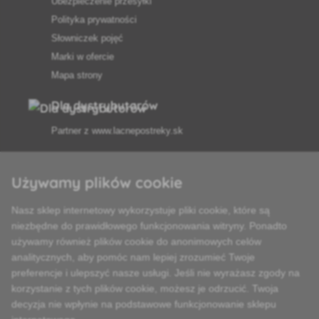
Ubezpieczenie przesyłki
Polityka prywatności
Słowniczek pojęć
Marki w ofercie
Mapa strony
Dla dystrybutorów
Partner z
www.lacnepostreky.sk
Używamy plików cookie
Nasz sklep internetowy wykorzystuje pliki cookie, które są
Zawsze służymy fachową poradą
niezbędne do prawidłowego funkcjonowania witryny. Ponadto
używamy również plików cookie do anonimowych celów
Reklamacje są rozpatrywane w ciągu 24 godzin
analitycznych, aby pomóc nam lepiej zrozumieć Twoje
preferencje i ulepszyć nasze usługi. Jeśli nie wyrażasz zgody na
85% towarów w magazynie
korzystanie z tych plików cookie, możesz je odrzucić. Twoja
decyzja nie wpłynie na podstawowe funkcjonowanie sklepu
Dostawa w ciągu 24 godzin od poniedziałku do piątku