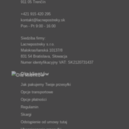
911 05 Trenčín
+421 915 420 295
kontakt@lacnepostreky.sk
Pon - Pt 9:00 - 16:00
Siedziba firmy:
Lacnepostreky s.r.o.
Malokrasňanská 10137/8
831 54 Bratislava, Słowacja
Numer identyfikacyjny VAT: SK2120731437
Dla klientów
Jak pakujemy Twoje przesyłki
Opcje transportowe
Opcje płatności
Regulamin
Skargi
Odstąpienie od umowy tutaj