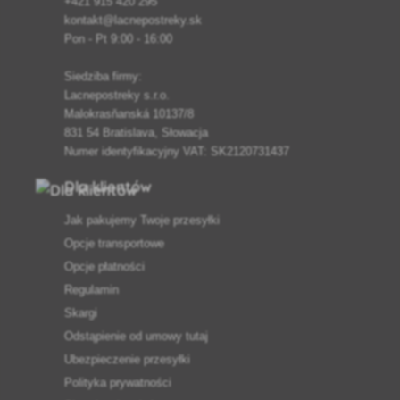
+421 915 420 295
kontakt@lacnepostreky.sk
Pon - Pt 9:00 - 16:00
Siedziba firmy:
Lacnepostreky s.r.o.
Malokrasňanská 10137/8
831 54 Bratislava, Słowacja
Numer identyfikacyjny VAT: SK2120731437
Dla klientów
Jak pakujemy Twoje przesyłki
Opcje transportowe
Opcje płatności
Regulamin
Skargi
Odstąpienie od umowy tutaj
Ubezpieczenie przesyłki
Polityka prywatności