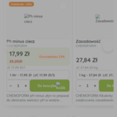
Działanie −23%
Ph minus ciecz
Zasadowość
CHEMOFORM
CHEMOFORM
17
,99 Zł
Oszczędzasz 23%
27
,84 Zł
23
,25Zł
JC
17
,99 Zł/l
JC
27
,84 Zł/kg
−
+
−
+
Do koszyka
Do ko
CHEMOFORM pH minus płyn to preparat
CHEMOFORM Alkalinity to 
do obniżania wartości pH w wodzie
zwiększania zasadowości 
basenowej z zasadowej do idealnej
basenowej.
wartości 7,0 - 7,4.