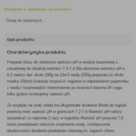
Dostępne w zależności od wariantu
Dodaj do ulubionych
Opis produktu
Charakterystyka produktu
Preparat służy do obniżenia wartości pH w wodzie basenowej z
zasadowej do idealnej wartości 7,0-7,4.Dla obniżenia wartości pH o
0,1 należy dać około 100g na 10m3 wody (250g preparatu to około
miarka 150ml).Granulat rozpuścić najpierw w odpowiednim pojemniku
z wodą i rozprowadzić równomiernie po ścianach basenu.W ciągu
kilku godzin scottujemy wartość pH.
Ze względu na stały skład ma długotrwałe działanie.Woda do kąpieli
powinna mieć wartość pH w granicach 7,2-7,6.Wartość pH należy
sprawdzać co najmniej 2 razy w tygodniu.Wartość pH powyżej 7,6
może powodować mleczne zmętnienie wody, zmniejszenie
skuteczności działania produktów chlorowych, zapach chloru,