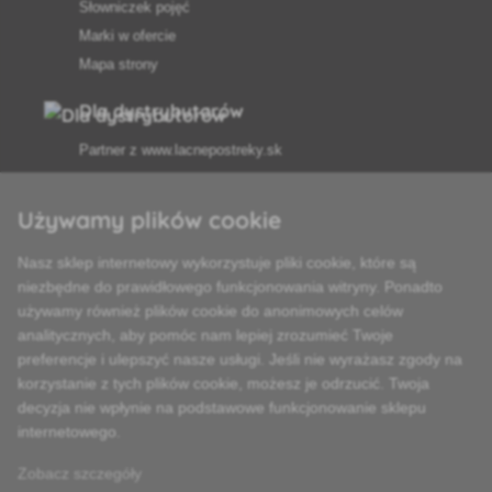
Słowniczek pojęć
Marki w ofercie
Mapa strony
Dla dystrybutorów
Partner z
www.lacnepostreky.sk
Używamy plików cookie
Nasz sklep internetowy wykorzystuje pliki cookie, które są
Zawsze służymy fachową poradą
niezbędne do prawidłowego funkcjonowania witryny. Ponadto
używamy również plików cookie do anonimowych celów
Reklamacje są rozpatrywane w ciągu 24 godzin
analitycznych, aby pomóc nam lepiej zrozumieć Twoje
preferencje i ulepszyć nasze usługi. Jeśli nie wyrażasz zgody na
85% towarów w magazynie
korzystanie z tych plików cookie, możesz je odrzucić. Twoja
decyzja nie wpłynie na podstawowe funkcjonowanie sklepu
Dostawa w ciągu 24 godzin od poniedziałku do piątku
internetowego.
Zobacz szczegóły