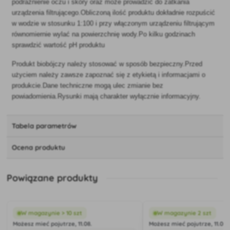
podrażnienie oczu i skóry oraz może prowadzić do zatkania
urządzenia filtrującego.Obliczoną ilość produktu dokładnie rozpuścić
w wodzie w stosunku 1:100 i przy włączonym urządzeniu filtrującym
równomiernie wylać na powierzchnię wody.Po kilku godzinach
sprawdzić wartość pH produktu
Produkt biobójczy należy stosować w sposób bezpieczny.Przed
użyciem należy zawsze zapoznać się z etykietą i informacjami o
produkcie.Dane techniczne mogą ulec zmianie bez
powiadomienia.Rysunki mają charakter wyłącznie informacyjny.
Tabela parametrów
Ocena produktu
Powiązane produkty
W magazynie > 10 szt
W magazynie 2 szt
Możesz mieć pojutrze, 11.08.
Możesz mieć pojutrze, 11.08.