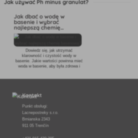
Jak używać Ph minus granulat?
Jak dbać o wodę w
basenie i wybrać
najlepszą chemię
basenową?
Dowiedz się, jak utrzymać
klarowność i czystość wody w
basenie. Jakie wartości powinna mieć
woda w basenie, aby była zdrowa i
służyła jak najdłużej? Wiele osób
martwi się o zrównoważenie pH wody,
twardości. Jak pozbyć się glonów lub
bakterii w wodzie w basenie po burzy
lub świeżo po napełnieniu go?
Kontakt
Punkt obsługi:
Lacnepostreky s.r.o.
Brnianska 2343
911 05 Trenčín