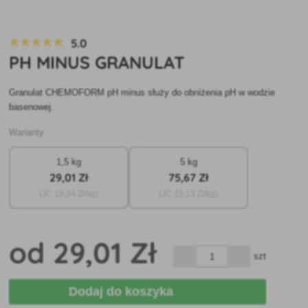
5.0
PH MINUS GRANULAT
Granulat CHEMOFORM pH minus służy do obniżenia pH w wodzie
basenowej.
Warianty
1,5 kg
5 kg
29
,01 Zł
75
,67 Zł
(JC
19
,34 Zł/kg)
(JC
15
,13 Zł/kg)
od
29
,01 Zł
szt
Dodaj do koszyka