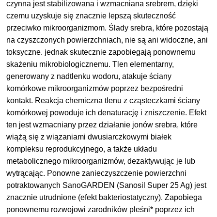
czynna jest stabilizowana i wzmacniana srebrem, dzięki
czemu uzyskuje się znacznie lepszą skuteczność
przeciwko mikroorganizmom. Ślady srebra, które pozostają
na czyszczonych powierzchniach, nie są ani widoczne, ani
toksyczne. jednak skutecznie zapobiegają ponownemu
skażeniu mikrobiologicznemu. Tlen elementarny,
generowany z nadtlenku wodoru, atakuje ściany
komórkowe mikroorganizmów poprzez bezpośredni
kontakt. Reakcja chemiczna tlenu z cząsteczkami ściany
komórkowej powoduje ich denaturację i zniszczenie. Efekt
ten jest wzmacniany przez działanie jonów srebra, które
wiążą się z wiązaniami dwusiarczkowymi białek
kompleksu reprodukcyjnego, a także układu
metabolicznego mikroorganizmów, dezaktywując je lub
wytrącając. Ponowne zanieczyszczenie powierzchni
potraktowanych SanoGARDEN (Sanosil Super 25 Ag) jest
znacznie utrudnione (efekt bakteriostatyczny). Zapobiega
ponownemu rozwojowi zarodników pleśni* poprzez ich