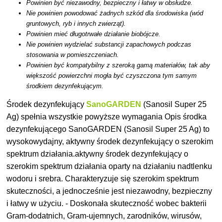
Powinien być niezawodny, bezpieczny i łatwy w obsłudze.
Nie powinien powodować żadnych szkód dla środowiska (wód
gruntowych, ryb i innych zwierząt).
Powinien mieć długotrwałe działanie biobójcze.
Nie powinien wydzielać substancji zapachowych podczas
stosowania w pomieszczeniach.
Powinien być kompatybilny z szeroką gamą materiałów, tak aby
większość powierzchni mogła być czyszczona tym samym
środkiem dezynfekującym.
Środek dezynfekujący
SanoGARDEN
(Sanosil Super 25
Ag) spełnia wszystkie powyższe wymagania Opis środka
dezynfekującego SanoGARDEN (Sanosil Super 25 Ag) to
wysokowydajny, aktywny środek dezynfekujący o szerokim
spektrum działania.aktywny środek dezynfekujący o
szerokim spektrum działania oparty na działaniu nadtlenku
wodoru i srebra. Charakteryzuje się szerokim spektrum
skuteczności, a jednocześnie jest niezawodny, bezpieczny
i łatwy w użyciu. - Doskonała skuteczność wobec bakterii
Gram-dodatnich, Gram-ujemnych, zarodników, wirusów,