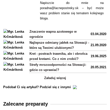
Napiszcie do mnie na
poradna@lacnepostreky.sk – być może
wasz problem stanie się tematem kolejnego
bloga.
Znaczenie wapna azotowego w
03.04.2020
ogrodzie
Najlepsze odmiany jabłek na Słowacji -
21.09.2020
które są Twoimi ulubionymi?
Kret - postrach trawnika, ale i obrońca
19.06.2025
przed kretami. Co z nim zrobić?
Strefy mrozoodporności na Słowacji:
20.05.2021
gdzie co uprawiać?
Załaduj więcej
Podobał Ci się artykuł? Podziel się z innymi
Zalecane preparaty