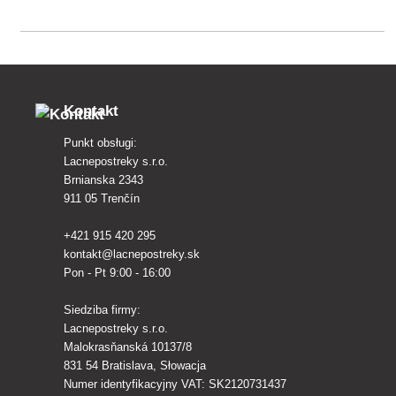
Kontakt
Punkt obsługi:
Lacnepostreky s.r.o.
Brnianska 2343
911 05 Trenčín
+421 915 420 295
kontakt@lacnepostreky.sk
Pon - Pt 9:00 - 16:00
Siedziba firmy:
Lacnepostreky s.r.o.
Malokrasňanská 10137/8
831 54 Bratislava, Słowacja
Numer identyfikacyjny VAT: SK2120731437