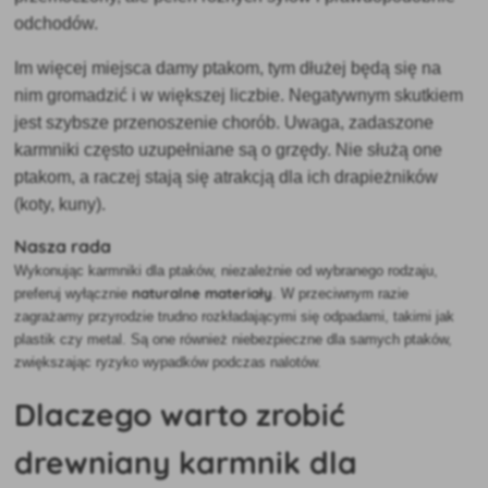
odchodów.
Im więcej miejsca damy ptakom, tym dłużej będą się na
nim gromadzić i w większej liczbie. Negatywnym skutkiem
jest szybsze przenoszenie chorób. Uwaga, zadaszone
karmniki często uzupełniane są o grzędy. Nie służą one
ptakom, a raczej stają się atrakcją dla ich drapieżników
(koty, kuny).
Nasza rada
Wykonując karmniki dla ptaków, niezależnie od wybranego rodzaju,
naturalne materiały
preferuj wyłącznie
. W przeciwnym razie
zagrażamy przyrodzie trudno rozkładającymi się odpadami, takimi jak
plastik czy metal. Są one również niebezpieczne dla samych ptaków,
zwiększając ryzyko wypadków podczas nalotów.
Dlaczego warto zrobić
drewniany karmnik dla