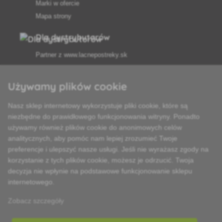
Marki w ofercie
Mapa strony
Dla dystrybutorów
Partner z
www.lacnepostreky.sk
Używamy plików cookie
Nasz sklep internetowy wykorzystuje pliki cookie, które są
Zawsze służymy fachową poradą
niezbędne do prawidłowego funkcjonowania witryny. Ponadto
używamy również plików cookie do anonimowych celów
Reklamacje są rozpatrywane w ciągu 24 godzin
analitycznych, aby pomóc nam lepiej zrozumieć Twoje
preferencje i ulepszyć nasze usługi. Jeśli nie wyrażasz zgody na
85% towarów w magazynie
korzystanie z tych plików cookie, możesz je odrzucić. Twoja
decyzja nie wpłynie na podstawowe funkcjonowanie sklepu
Dostawa w ciągu 24 godzin od poniedziałku do piątku
internetowego.
Zobacz szczegóły