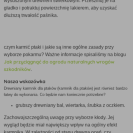
wysuszonym drewnem świerkowym. Przeszlifuj je na
gładko i potraktuj powierzchnię lakierem, aby uzyskać
dłuższą trwałość paśnika.
czym karmić ptaki i jakie są inne ogólne zasady przy
wyborze pokarmu? Ważne informacje spisaliśmy na blogu
Jak przyciągnąć do ogrodu naturalnych wrogów
szkodników
.
Nasza wskazówka
Drewniany karmnik dla ptaków (karmnik dla ptaków) jest również bardzo
łatwy do wykonania. Co będzie nam koniecznie potrzebne?
grubszy drewniany bal, wiertarka, śrubka z oczkiem.
Zachowaj
szczególną uwagę przy wyborze kłody. Jej
wygląd będzie miał największy wpływ na ogólny efekt
karmnika. W zależności od stanu drewna oceń, czy