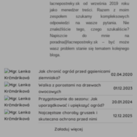
lacnepostreky.sk od września 2019 roku
jako menedżer treści. Razem z moim
zespołem szukamy kompleksowych
odpowiedzi na wasze pytania. Nie
znaleźliście tego, czego szukaliście?
Napiszcie do mnie na
poradna@lacnepostreky.sk – być może
wasz problem stanie się tematem kolejnego
bloga.
Jak chronić ogród przed gąsienicami
02.04.2020
ziemniaka?
Walka z porostami na drzewach
01.12.2023
owocowych
Przygotowanie do sezonu: Jak
20.01.2024
uporządkować i upiększyć ogród?
Najczęstsze choroby gruszek i
12.12.2025
skuteczna ochrona przed nimi
Załaduj więcej