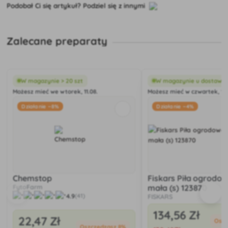
Podobał Ci się artykuł? Podziel się z innymi
Zalecane preparaty
W magazynie > 20 szt
W magazynie u dostawc
Możesz mieć we wtorek, 11.08.
Możesz mieć w czwartek, 13.
Działanie −8%
Działanie −4%
Chemstop
Fiskars Piła ogrodo
FytoFarm
mała (s) 123870
4.9
(41)
FISKARS
134
,56 Zł
22
,47 Zł
Oszc
Oszczędzasz 8%