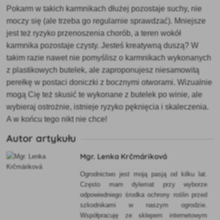
Pokarm w takich karmnikach dłużej pozostaje suchy, nie
moczy się (ale trzeba go regularnie sprawdzać). Mniejsze
jest też ryzyko przenoszenia chorób, a teren wokół
karmnika pozostaje czysty. Jesteś kreatywną duszą? W
takim razie nawet nie pomyślisz o karmnikach wykonanych
z plastikowych butelek, ale zaproponujesz niesamowitą
perełkę w postaci doniczki z bocznymi otworami. Wizualnie
mogą Cię też skusić te wykonane z butelek po winie, ale
wybieraj ostrożnie, istnieje ryzyko pęknięcia i skaleczenia.
A w końcu tego nikt nie chce!
Autor artykułu
Mgr. Lenka Krčmáriková
Ogrodnictwo jest moją pasją od kilku lat.
Często mam dylemat przy wyborze
odpowiedniego środka ochrony roślin przed
szkodnikami w naszym ogrodzie.
Współpracuję ze sklepem internetowym