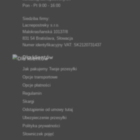
Pon - Pt 9:00 - 16:00
Siedziba firmy:
Lacnepostreky s.r.o.
Malokrasňanská 10137/8
831 54 Bratislava, Słowacja
Numer identyfikacyjny VAT: SK2120731437
Dla klientów
Jak pakujemy Twoje przesyłki
Opcje transportowe
Opcje płatności
Regulamin
Skargi
Odstąpienie od umowy tutaj
Ubezpieczenie przesyłki
Polityka prywatności
Słowniczek pojęć