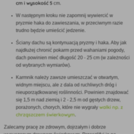
cm i wysokość 5
cm.
W następnym kroku nie zapomnij wywiercić w
pryzmie haka do zawieszania, w przeciwnym razie
trudno będzie umieścić jedzenie.
Ściany dachu są kontynuacją pryzmy i haka. Aby jak
najdłużej chronić pokarm przed wahaniami pogody,
dach powinien mieć długość 20 - 25 cm (w zależności
od wybranych wymiarów).
Karmnik należy zawsze umieszczać w otwartym,
widnym miejscu, ale z dala od ruchliwych dróg i
nieuporządkowanej roślinności. Powinien znajdować
się 1,5 m nad ziemią i 2 - 2,5 m od gęstych drzew,
walki np. z
porażonych, chorych, które nie wygrały
chrząszczem świerkowym
.
Zalecamy pracę ze zdrowym, dojrzałym i dobrze