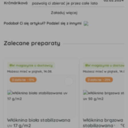
02.02.2024
pozwolą ci zbierać je przez całe lato
Załaduj więcej
Podobał Ci się artykuł? Podziel się z innymi
Zalecane preparaty
W magazynie u dostawcy
W magazynie u dostawc
Możesz mieć w piątek, 14.08.
Możesz mieć w piątek, 14.08
Działanie −13%
Działanie −25%
Włóknina biała stabilizowana
Włóknina brązowa
uv 17 g/m2
stabilizowana uv 50