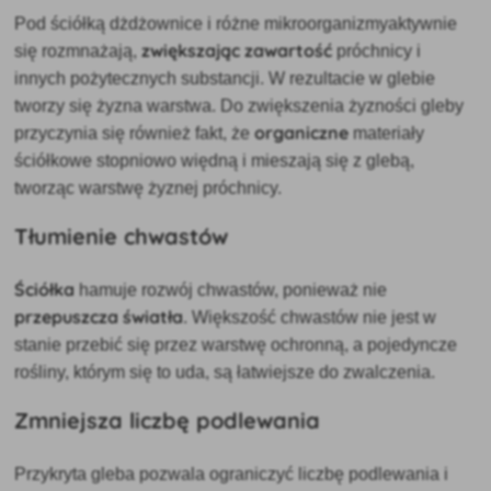
Pod
ściółką
dżdżownice i różne mikroorganizmy
aktywnie
zwiększając zawartość
się rozmnażają
,
próchnicy i
innych pożytecznych substancji. W rezultacie w glebie
tworzy się żyzna warstwa. Do zwiększenia żyzności gleby
organiczne
przyczynia się również fakt, że
materiały
ściółkowe stopniowo więdną i mieszają się z glebą,
tworząc warstwę żyznej próchnicy.
Tłumienie chwastów
Ściółka
hamuje rozwój chwastów, ponieważ nie
przepuszcza światła
. Większość chwastów nie jest w
stanie przebić się przez warstwę ochronną, a pojedyncze
rośliny, którym się to uda, są łatwiejsze do zwalczenia.
Zmniejsza liczbę podlewania
Przykryta gleba pozwala ograniczyć liczbę podlewania i