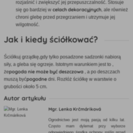
rozjaśnić i zwiększyć jej przepuszczalność. Stosuje
celach dekoracyjnych
się go bardziej w
, ale również
chroni glebę przed przegrzaniem i utrzymuje jej
wilgotność.
Jak i kiedy ściółkować?
Ściółkuj grządkę,
gdy tylko posadzone sadzonki nabiorą
siły, a gleba się ogrzeje. Istotnym warunkiem jest to
,
pogoda nie może być deszczowa
że
, a po deszczach
pogodne
muszą być
dni. Rozłóż ściółkę w warstwie o
grubości około 5 cm.
Autor artykułu
Mgr. Lenka Krčmáriková
Ogrodnictwo jest moją pasją od kilku lat.
Często mam dylemat przy wyborze
odpowiedniego środka ochrony roślin przed