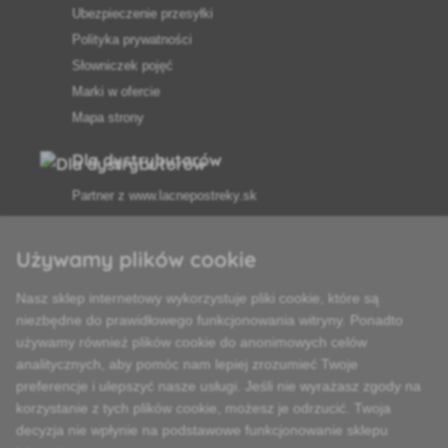
Ubezpieczenie przesyłki
Polityka prywatności
Słowniczek pojęć
Marki w ofercie
Mapa strony
Dla dystrybutorów
Partner z
www.lacnepostreky.sk
Używamy plików cookie
Nasz sklep internetowy wykorzystuje pliki cookie, które są
Zawsze służymy fachową poradą
niezbędne do prawidłowego funkcjonowania witryny. Ponadto
używamy również plików cookie do anonimowych celów
Reklamacje są rozpatrywane w ciągu 24 godzin
analitycznych, aby pomóc nam lepiej zrozumieć Twoje
preferencje i ulepszyć nasze usługi. Jeśli nie wyrażasz zgody na
85% towarów w magazynie
korzystanie z tych plików cookie, możesz je odrzucić. Twoja
decyzja nie wpłynie na podstawowe funkcjonowanie sklepu
Dostawa w ciągu 24 godzin od poniedziałku do piątku