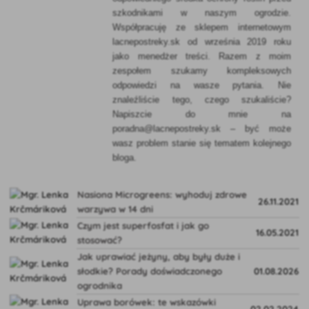
szkodnikami w naszym ogrodzie.
Współpracuję ze sklepem internetowym
lacnepostreky.sk od września 2019 roku
jako menedżer treści. Razem z moim
zespołem szukamy kompleksowych
odpowiedzi na wasze pytania. Nie
znaleźliście tego, czego szukaliście?
Napiszcie do mnie na
poradna@lacnepostreky.sk – być może
wasz problem stanie się tematem kolejnego
bloga.
Nasiona Microgreens: wyhoduj zdrowe
26.11.2021
warzywa w 14 dni
Czym jest superfosfat i jak go
16.05.2021
stosować?
Jak uprawiać jeżyny, aby były duże i
słodkie? Porady doświadczonego
01.08.2026
ogrodnika
Uprawa borówek: te wskazówki