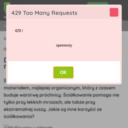
0
429 Too Many Requests
0
,00 Zł
Menu
+421 915 420 295 | PONIEDZIAŁEK - PIĄTEK 9:00 - 16:00
429 /
Aktualności
»
Dlaczego nie należy lekceważyć mulczowania?
openresty
05.07.2021 (Pierwotny artykuł: 20.06.2021)
Dlaczego nie należy lekceważyć
mulczowania?
OK
Ściółkowanie to pokrycie powierzchni gleby
materiałem, najlepiej organicznym, który z czasem
buduje warstwę próchnicy. Ściółkowanie pomaga nie
tylko przy lekkich mrozach, ale także przy
ekstremalnej suszy. Jakie są inne korzyści ze
ściółkowania?