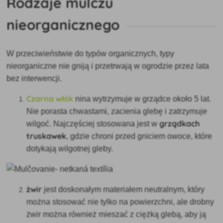
Rodzaje mulczu
nieorganicznego
W przeciwieństwie do typów organicznych, typy
nieorganiczne nie gniją i przetrwają w ogrodzie przez lata
bez interwencji.
Czarna włók
nina wytrzymuje w grządce około 5 lat.
Nie porasta chwastami, zacienia glebę i zatrzymuje
grządkach
wilgoć. Najczęściej stosowana jest w
truskawek
, gdzie chroni przed gniciem owoce, które
dotykają wilgotnej gleby.
żwir
jest doskonałym materiałem neutralnym, który
można stosować nie tylko na powierzchni, ale drobny
żwir można również mieszać z ciężką glebą, aby ją