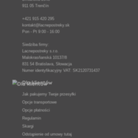
911 05 Trenčín
+421 915 420 295
kontakt@lacnepostreky.sk
Pon - Pt 9:00 - 16:00
Siedziba firmy:
Lacnepostreky s.r.o.
Malokrasňanská 10137/8
831 54 Bratislava, Słowacja
Numer identyfikacyjny VAT: SK2120731437
Dla klientów
Jak pakujemy Twoje przesyłki
Opcje transportowe
Opcje płatności
Regulamin
Skargi
Odstąpienie od umowy tutaj