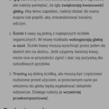
zwiększają kwasowość
ale należy pamiętać, że igły
gleby
. Aby temu zapobiec, należy dodać do siana
wapno lub popiół, aby zneutralizować kwaśny
odczyn.
Ścinki t
rawy są jedną z najlepszych ściółek
wzbogacają glebę
organicznych. W miarę rozkładu
w azot
. Ścinki trawy muszą wyschnąć przez jeden do
dwóch dni na słońcu. Jeśli użyjemy świeżej trawy,
może ona w przyszłości zgnić i stać się pożywką dla
szkodliwych grzybów.
Trociny
są dobrą ściółką, ale muszą być częściowo
rozłożone przed użyciem, w przeciwnym razie po
włożeniu do gleby będą wypłukiwać składniki
wcześniej
odżywcze. Dlatego należy je
przekompostować
.