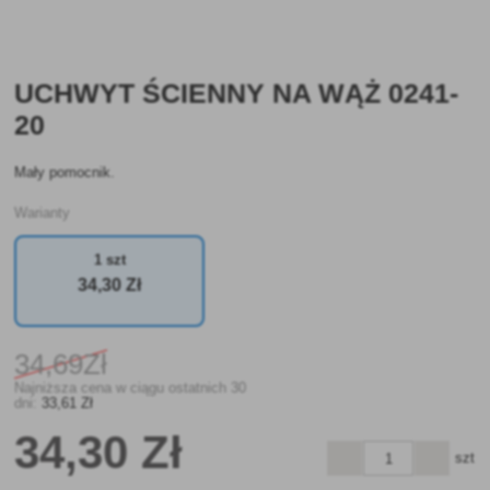
UCHWYT ŚCIENNY NA WĄŻ 0241-
20
Mały pomocnik.
Warianty
1 szt
34
,30 Zł
34
,69Zł
Najniższa cena w ciągu ostatnich 30
dni:
33
,61 Zł
34
,30 Zł
szt