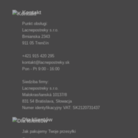
Kontakt
Punkt obsługi:
Lacnepostreky s.r.o.
Brnianska 2343
911 05 Trenčín
+421 915 420 295
kontakt@lacnepostreky.sk
Pon - Pt 9:00 - 16:00
Siedziba firmy:
Lacnepostreky s.r.o.
Malokrasňanská 10137/8
831 54 Bratislava, Słowacja
Numer identyfikacyjny VAT: SK2120731437
Dla klientów
Jak pakujemy Twoje przesyłki