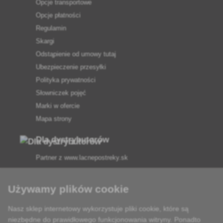
Opcje transportowe
Opcje płatności
Regulamin
Skargi
Odstąpienie od umowy tutaj
Ubezpieczenie przesyłki
Polityka prywatności
Słowniczek pojęć
Marki w ofercie
Mapa strony
Dla dystrybutorów
Partner z
www.lacnepostreky.sk
Używamy plików cookie
Nasz sklep internetowy wykorzystuje pliki cookie, które są
Zawsze służymy fachową poradą
niezbędne do prawidłowego funkcjonowania witryny. Ponadto