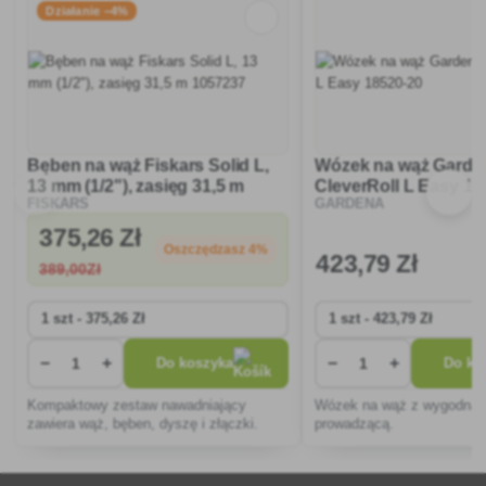
Działanie −4%
Bęben na wąż Fiskars Solid L,
Wózek na wąż Garde
13 mm (1/2"), zasięg 31,5 m
CleverRoll L Easy 18
GARDENA
FISKARS
1057237
375
,26 Zł
Oszczędzasz 4%
423
,79 Zł
389
,00Zł
−
+
−
+
Do koszyka
Do ko
Kompaktowy zestaw nawadniający
Wózek na wąż z wygodną r
zawiera wąż, bęben, dyszę i złączki.
prowadzącą.