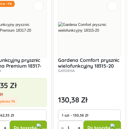
anie −1%
unkcyjny prysznic
Gardena Comfort prysznic
a Premium 18317-
wielofunkcyjny 18315-20
A
GARDENA
,35 Zł
Zł
130
,38 Zł
ędzasz 1%
+
−
+
Do koszyka
Do koszyka