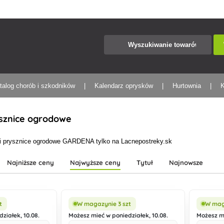
talog chorób i szkodników
Kalendarz oprysków
Hurtownia
K
sznice ogrodowe
ści prysznice ogrodowe GARDENA tylko na Lacnepostreky.sk
Najniższe ceny
Najwyższe ceny
Tytuł
Najnowsze
t
W magazynie 3 szt
W mag
ziałek, 10.08.
Możesz mieć w poniedziałek, 10.08.
Możesz mi