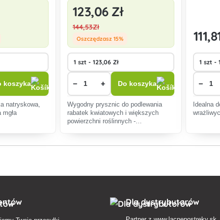
123
,06 Zł
144
,53Zł
111
,8
Oszczędzasz 15%
−
+
−
 koszyka
Do koszyka
ka natryskowa,
Wygodny prysznic do podlewania
Idealna d
a mgła
rabatek kwiatowych i większych
wrażliwyc
powierzchni roślinnych -
mrozoodporny.
ientów
Dla dystrybutorów
Partner z
www.lacnepostreky.sk