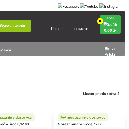
Kosz
0
Wyszukiwanie
Rejestr
Logowanie
0
,00 Zł
PL
ontakt
Liczba produktów: 8
azynie u dostawcy
W magazynie u dostawcy
eć w środę, 12.08.
Możesz mieć w środę, 12.08.