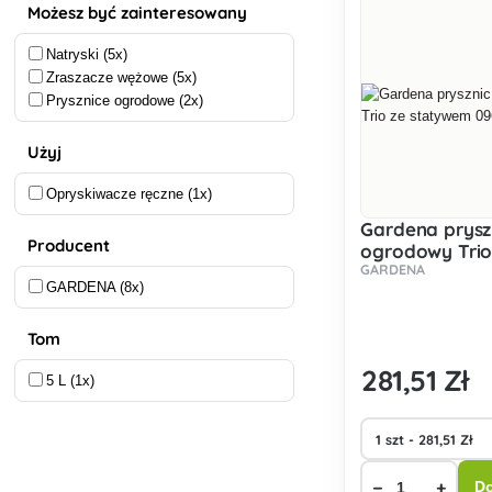
Możesz być zainteresowany
Natryski (5x)
Zraszacze wężowe (5x)
Prysznice ogrodowe (2x)
Użyj
Opryskiwacze ręczne (1x)
Gardena prysz
Producent
ogrodowy Trio
GARDENA
statywem 096
GARDENA (8x)
Tom
281
,51 Zł
5 L (1x)
−
+
Do