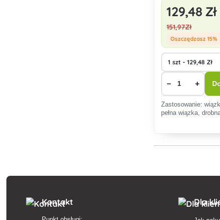
129
,48 Zł
151
,97Zł
Oszczędzasz 15%
−
+
Do
Zastosowanie: wiąz
pełna wiązka, drobn
Kontakt
Dla kl
Punkt obsługi: