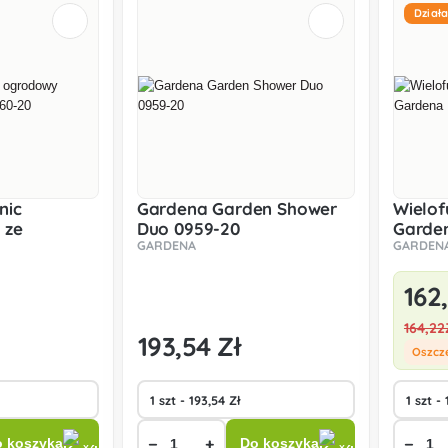
Dział
nic
Gardena Garden Shower
Wielof
 ze
Duo 0959-20
Garden
GARDENA
GARDEN
0-20
20
162
164
,22
193
,54 Zł
Oszcz
−
+
−
 koszyka
Do koszyka