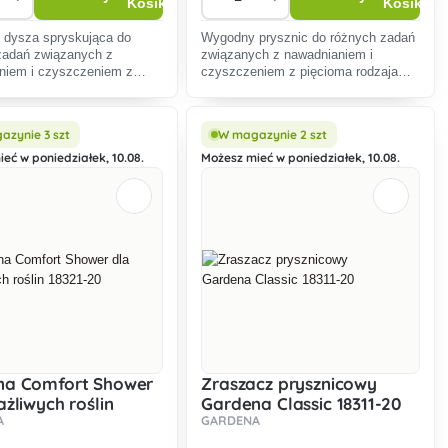
 dysza spryskująca do
Wygodny prysznic do różnych zadań
zadań związanych z
związanych z nawadnianiem i
niem i czyszczeniem z
czyszczeniem z pięcioma rodzajami
 rodzajami
strumienia.Mrozoodporny.
ia.Mrozoodporna.
azynie 3 szt
W magazynie 2 szt
eć w poniedziałek, 10.08.
Możesz mieć w poniedziałek, 10.08.
na Comfort Shower
Zraszacz prysznicowy
ażliwych roślin
Gardena Classic 18311-20
A
GARDENA
20