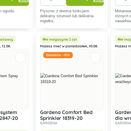
o ogrodu.
Prysznic z dwoma funkcjami:
Metalowa
delikatny strumień lub delikatna
różnych 
mgiełka.
nawadnia
pięcioma
strumien
ostawcy
W magazynie 2 szt
W mag
 12.08.
Możesz mieć w poniedziałek, 10.08.
Możesz mi
Działanie −15%
-system
Gardena Comfort Bed
Garde
2847-20
Sprinkler 18319-20
dla wr
GARDENA
GARDEN
18321-