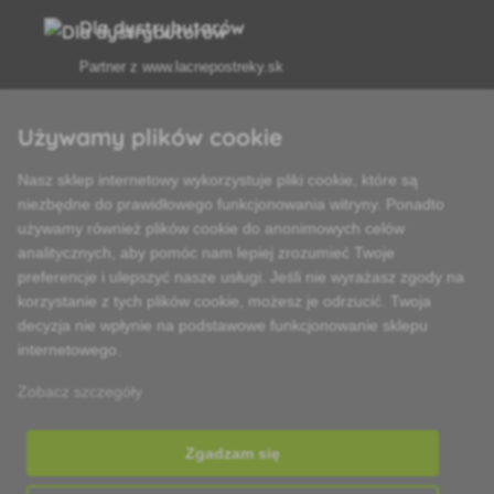
Dla dystrybutorów
Partner z
www.lacnepostreky.sk
Używamy plików cookie
Nasz sklep internetowy wykorzystuje pliki cookie, które są
Zawsze służymy fachową poradą
niezbędne do prawidłowego funkcjonowania witryny. Ponadto
używamy również plików cookie do anonimowych celów
Reklamacje są rozpatrywane w ciągu 24 godzin
analitycznych, aby pomóc nam lepiej zrozumieć Twoje
preferencje i ulepszyć nasze usługi. Jeśli nie wyrażasz zgody na
85% towarów w magazynie
korzystanie z tych plików cookie, możesz je odrzucić. Twoja
decyzja nie wpłynie na podstawowe funkcjonowanie sklepu
Dostawa w ciągu 24 godzin od poniedziałku do piątku
internetowego.
Zobacz szczegóły
Zgadzam się