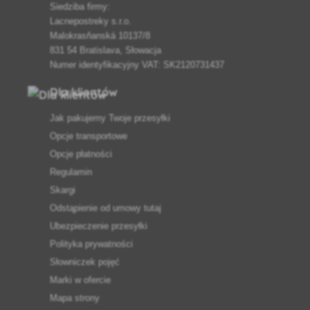
Siedziba firmy:
Lacnepostreky s.r.o.
Malokrasňanská 10137/8
831 54 Bratislava, Słowacja
Numer identyfikacyjny VAT: SK2120731437
Dla klientów
Jak pakujemy Twoje przesyłki
Opcje transportowe
Opcje płatności
Regulamin
Skargi
Odstąpienie od umowy tutaj
Ubezpieczenie przesyłki
Polityka prywatności
Słowniczek pojęć
Marki w ofercie
Mapa strony