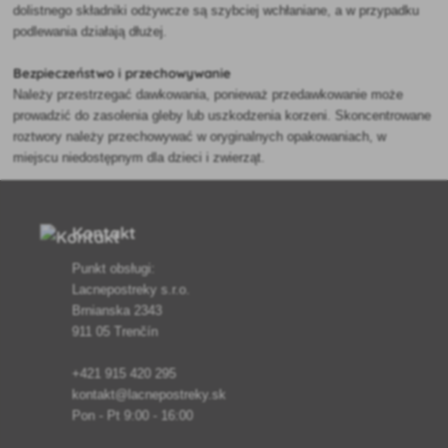
dolistnego składniki odżywcze są szybciej wchłaniane, a w przypadku
podlewania działają dłużej.
Bezpieczeństwo i przechowywanie
Należy przestrzegać dawkowania, ponieważ przedawkowanie może
prowadzić do zasolenia gleby lub uszkodzenia korzeni. Skoncentrowane
roztwory należy przechowywać w oryginalnych opakowaniach, w
miejscu niedostępnym dla dzieci i zwierząt.
Kontakt
Punkt obsługi:
Lacnepostreky s.r.o.
Brnianska 2343
911 05 Trenčín
+421 915 420 295
kontakt@lacnepostreky.sk
Pon - Pt 9:00 - 16:00