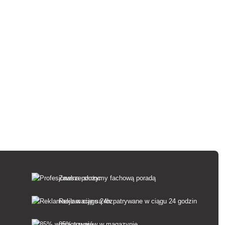
Zawsze służymy fachową poradą
Reklamacje są rozpatrywane w ciągu 24 godzin
85% towarów w magazynie