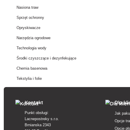
Nasiona traw
Sprzęt ochronny
Opryskiwacze
Narzędzia ogrodowe
Technologia wody
Środki czyszczące i dezynfekujące
Chemia basenowa
Tekstylia i folie
Kontakt
Dla kl
Punkt obsługi:
Jak paku
Lacnepostreky s.r.o.
Opcje tr
Brnianska 2343
Opcje pł