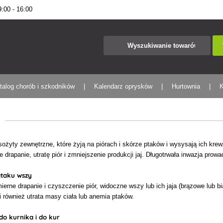
00 - 16:00
talog chorób i szkodników
Kalendarz oprysków
Hurtownia
K
żyty zewnętrzne, które żyją na piórach i skórze ptaków i wysysają ich krew
 drapanie, utratę piór i zmniejszenie produkcji jaj. Długotrwała inwazja prow
ataku wszy
rne drapanie i czyszczenie piór, widoczne wszy lub ich jaja (brązowe lub biał
ji również utrata masy ciała lub anemia ptaków.
do kurnika i do kur