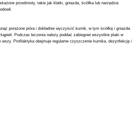
ażone przedmioty, takie jak klatki, gniazda, ściółka lub narzędzia
odowli.
ąć porażone pióra i dokładnie wyczyścić kurnik, w tym ściółkę i gniazda.
 kąpieli. Podczas leczenia należy poddać zabiegowi wszystkie ptaki w
e wszy. Profilaktyka obejmuje regularne czyszczenie kurnika, dezynfekcję i