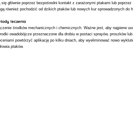
 się głównie poprzez bezpośredni kontakt z zarażonymi ptakami lub poprzez sk
gą również pochodzić od dzikich ptaków lub nowych kur sprowadzonych do h
tody leczenia
czenie środków mechanicznych i chemicznych. Ważne jest, aby najpierw usun
środki owadobójcze przeznaczone dla drobiu w postaci sprayów, proszków lub
leceniami powtórzyć aplikację po kilku dniach, aby wyeliminować nowo wyklut
drowia ptaków.