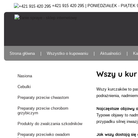
+421 915 420 295 | PONIEDZIAŁEK - PIĄTEK 9:
Strona główna
Wszystko o kupowaniu
Aktualności
Ka
Wszy u kur
Nasiona
Cebulki
Wszy kurczaków to paso
podrażnienia, nadmierne
Preparaty przeciw chwastom
Najczęstsze objawy 
Preparaty przeciw chorobom
grzybiczym
Typowe objawy to nadmie
przypadku silnej inwaz
Produkty do zwalczania szkodników
Jak wszy dostają się 
Preparaty przeciwko owadom