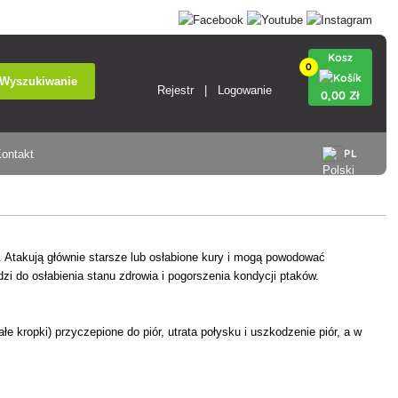
Kosz
0
Wyszukiwanie
Rejestr
Logowanie
0
,00 Zł
PL
ontakt
. Atakują głównie starsze lub osłabione kury i mogą powodować
adzi do osłabienia stanu zdrowia i pogorszenia kondycji ptaków.
e kropki) przyczepione do piór, utrata połysku i uszkodzenie piór, a w