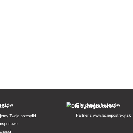
ientów
Dla dystrybutorów
Partner z
www.lacnepostreky.sk
jemy Twoje przesyłki
ansportowe
atności