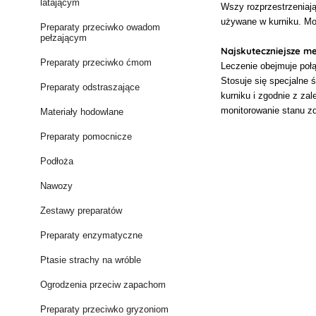
latającym
Wszy rozprzestrzeniają
używane w kurniku. Mo
Preparaty przeciwko owadom
pełzającym
Najskuteczniejsze me
Preparaty przeciwko ćmom
Leczenie obejmuje połą
Stosuje się specjalne 
Preparaty odstraszające
kurniku i zgodnie z za
monitorowanie stanu z
Materiały hodowlane
Preparaty pomocnicze
Podłoża
Nawozy
Zestawy preparatów
Preparaty enzymatyczne
Ptasie strachy na wróble
Ogrodzenia przeciw zapachom
Preparaty przeciwko gryzoniom