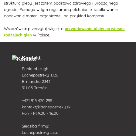
struktura gleby jest zatem podstawą zdrowego i urodzajnego
ogrodu. Pomaga w tym regularne spulchnianie, ściółkowanie i
dodawanie materii organicznej, na przykład kompostu.
Wskazówka: przeczytaj więcej o
i
przygotowaniu gleby na wiosnę
w Polsce.
rodzajach gleb
Kontakt
Punkt obsługi:
Lacnepostreky s.r.o.
Brnianska 2343
911 05 Trenčín
+421 915 420 295
kontakt@lacnepostreky.sk
Pon - Pt 9:00 - 16:00
Siedziba firmy:
Lacnepostreky s.r.o.