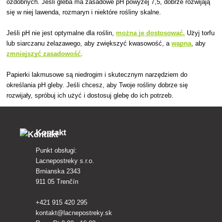
ozdobnych. Jeśli gleba ma zasadowe pH powyżej 7,5, dobrze rozwijają
się w niej lawenda, rozmaryn i niektóre rośliny skalne.
Jeśli pH nie jest optymalne dla roślin,
można je dostosować.
Użyj torfu
lub siarczanu żelazawego, aby zwiększyć kwasowość, a
wapna
, aby
zmniejszyć zasadowość
.
Papierki lakmusowe są niedrogim i skutecznym narzędziem do
określania pH gleby. Jeśli chcesz, aby Twoje rośliny dobrze się
rozwijały, spróbuj ich użyć i dostosuj glebę do ich potrzeb.
Kontakt
Punkt obsługi:
Lacnepostreky s.r.o.
Brnianska 2343
911 05 Trenčín
+421 915 420 295
kontakt@lacnepostreky.sk