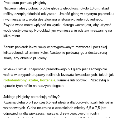
Procedura pomiaru pH gleby
Najpierw należy pobrać próbkę gleby z głębokości około 10 cm, skąd
rośliny czerpią składniki odżywcze. Umieść glebę w czystym pojemniku
i wymieszaj ją z wodą destylowaną w stosunku jeden do jednego.
Zwykła woda może wpłynąć na wynik, dlatego ważne jest, aby używać
wody destylowanej. Po dokładnym wymieszaniu odstaw mieszaninę na
kilka minut.
Zanurz papierek lakmusowy w przygotowanym roztworze i poczekaj
kilka sekund, aż zmieni kolor. Następnie porównaj go z dostarczoną
skalą, aby określić pH gleby.
WSKAZÓWKA: Znajomość prawidłowego pH gleby jest szczególnie
ważna w przypadku uprawy roślin lub krzewów kwasolubnych, takich jak
rododendrony, azalie
,
hortensje
, kamelie lub borówki. Przeczytaj o
uprawie tych roślin na naszych blogach.
Jakiego pH gleby potrzebują rośliny?
Kwaśna gleba o pH poniżej 6,5 jest idealna dla borówek, azalii lub roślin
wrzosowatych. Gleba neutralna o wartościach między 6,5 a 7,5 jest
odpowiednia dla większości warzyw, drzew owocowych i roślin