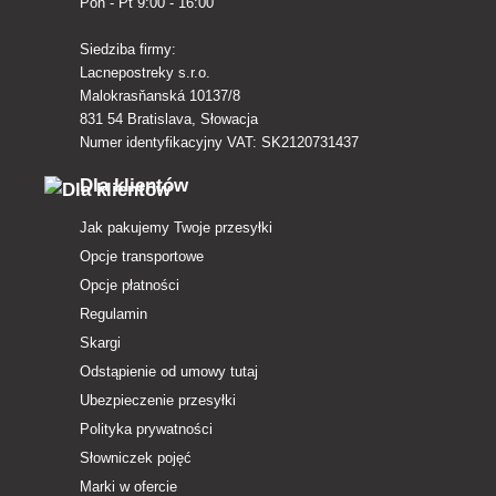
Pon - Pt 9:00 - 16:00
Siedziba firmy:
Lacnepostreky s.r.o.
Malokrasňanská 10137/8
831 54 Bratislava, Słowacja
Numer identyfikacyjny VAT: SK2120731437
Dla klientów
Jak pakujemy Twoje przesyłki
Opcje transportowe
Opcje płatności
Regulamin
Skargi
Odstąpienie od umowy tutaj
Ubezpieczenie przesyłki
Polityka prywatności
Słowniczek pojęć
Marki w ofercie