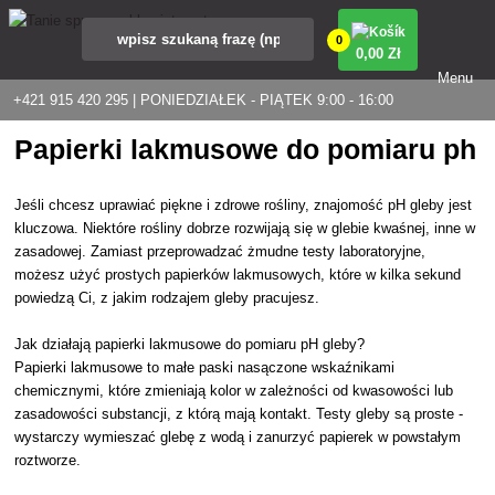
0
0
,00 Zł
Menu
+421 915 420 295 | PONIEDZIAŁEK - PIĄTEK 9:00 - 16:00
Papierki lakmusowe do pomiaru ph
Jeśli chcesz uprawiać piękne i zdrowe rośliny, znajomość pH gleby jest
kluczowa. Niektóre rośliny dobrze rozwijają się w glebie kwaśnej, inne w
zasadowej. Zamiast przeprowadzać żmudne testy laboratoryjne,
możesz użyć prostych papierków lakmusowych, które w kilka sekund
powiedzą Ci, z jakim rodzajem gleby pracujesz.
Jak działają papierki lakmusowe do pomiaru pH gleby?
Papierki lakmusowe to małe paski nasączone wskaźnikami
chemicznymi, które zmieniają kolor w zależności od kwasowości lub
zasadowości substancji, z którą mają kontakt. Testy gleby są proste -
wystarczy wymieszać glebę z wodą i zanurzyć papierek w powstałym
roztworze.