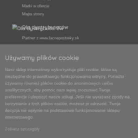
Marki w ofercie
Mapa strony
Dla dystrybutorów
Partner z
www.lacnepostreky.sk
Używamy plików cookie
Nasz sklep internetowy wykorzystuje pliki cookie, które są
Zawsze służymy fachową poradą
niezbędne do prawidłowego funkcjonowania witryny. Ponadto
używamy również plików cookie do anonimowych celów
Reklamacje są rozpatrywane w ciągu 24 godzin
analitycznych, aby pomóc nam lepiej zrozumieć Twoje
preferencje i ulepszyć nasze usługi. Jeśli nie wyrażasz zgody na
85% towarów w magazynie
korzystanie z tych plików cookie, możesz je odrzucić. Twoja
decyzja nie wpłynie na podstawowe funkcjonowanie sklepu
Dostawa w ciągu 24 godzin od poniedziałku do piątku
internetowego.
Zobacz szczegóły