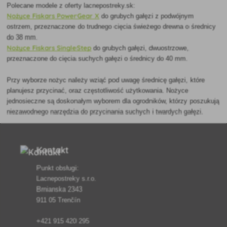
Polecane modele z oferty lacnepostreky.sk:
Nożyce Fiskars PowerGear X
do grubych gałęzi z podwójnym
ostrzem, przeznaczone do trudnego cięcia świeżego drewna o średnicy
do 38 mm.
Nożyce Fiskars SingleStep
do grubych gałęzi, dwuostrzowe,
przeznaczone do cięcia suchych gałęzi o średnicy do 40 mm.
Przy wyborze nożyc należy wziąć pod uwagę średnicę gałęzi, które
planujesz przycinać, oraz częstotliwość użytkowania. Nożyce
jednosieczne są doskonałym wyborem dla ogrodników, którzy poszukują
niezawodnego narzędzia do przycinania suchych i twardych gałęzi.
Kontakt
Punkt obsługi:
Lacnepostreky s.r.o.
Brnianska 2343
911 05 Trenčín
+421 915 420 295