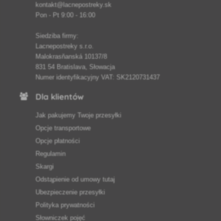
kontakt@lacnepostreky.sk
Pon - Pt 9:00 - 16:00
Siedziba firmy:
Lacnepostreky s.r.o.
Malokrasňanská 10137/8
831 54 Bratislava, Słowacja
Numer identyfikacyjny VAT: SK2120731437
Dla klientów
Jak pakujemy Twoje przesyłki
Opcje transportowe
Opcje płatności
Regulamin
Skargi
Odstąpienie od umowy tutaj
Ubezpieczenie przesyłki
Polityka prywatności
Słowniczek pojęć