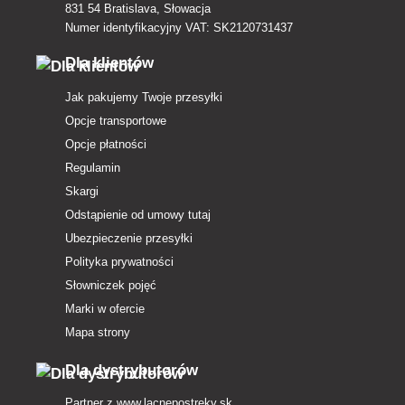
831 54 Bratislava, Słowacja
Numer identyfikacyjny VAT: SK2120731437
Dla klientów
Jak pakujemy Twoje przesyłki
Opcje transportowe
Opcje płatności
Regulamin
Skargi
Odstąpienie od umowy tutaj
Ubezpieczenie przesyłki
Polityka prywatności
Słowniczek pojęć
Marki w ofercie
Mapa strony
Dla dystrybutorów
Partner z
www.lacnepostreky.sk