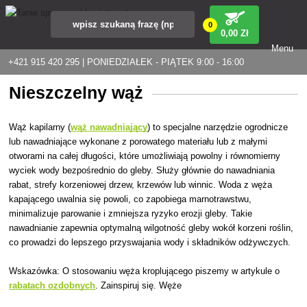
0
0
,00 Zł
Menu
+421 915 420 295 | PONIEDZIAŁEK - PIĄTEK 9:00 - 16:00
Nieszczelny wąż
Wąż kapilarny (
wąż nawadniający
) to specjalne narzędzie ogrodnicze
lub nawadniające wykonane z porowatego materiału lub z małymi
otworami na całej długości, które umożliwiają powolny i równomierny
wyciek wody bezpośrednio do gleby. Służy głównie do nawadniania
rabat, strefy korzeniowej drzew, krzewów lub winnic. Woda z węża
kapającego uwalnia się powoli, co zapobiega marnotrawstwu,
minimalizuje parowanie i zmniejsza ryzyko erozji gleby. Takie
nawadnianie zapewnia optymalną wilgotność gleby wokół korzeni roślin,
co prowadzi do lepszego przyswajania wody i składników odżywczych.
Wskazówka: O stosowaniu węża kroplującego piszemy w artykule o
rabatach ozdobnych
. Zainspiruj się. Węże