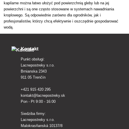
kapilarne można łatwo ułożyć pod powierzchnią gleby lub na jej
powierzchni i są one często stosowane w systemach nawadniania
kroplowego. Są odpowiednie zarówno dla ogrodników, jak i
profesjonalistów, którzy chcą efektywnie i oszczędnie gospodarować
wodą.
Kontakt
Punkt obsługi:
Lacnepostreky s.r.o.
Brnianska 2343
911 05 Trenčín
+421 915 420 295
kontakt@lacnepostreky.sk
Pon - Pt 9:00 - 16:00
Siedziba firmy:
Lacnepostreky s.r.o.
Malokrasňanská 10137/8