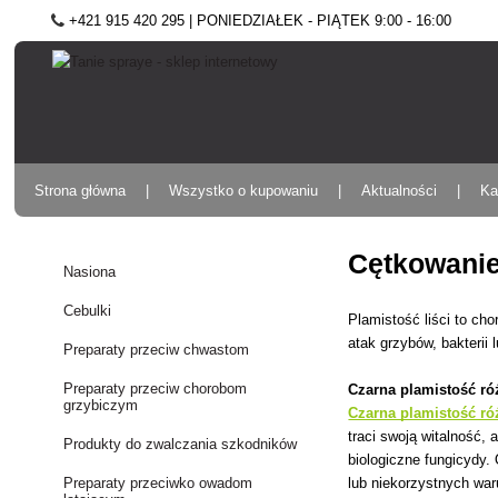
+421 915 420 295 | PONIEDZIAŁEK - PIĄTEK 9:00 - 16:00
Strona główna
Wszystko o kupowaniu
Aktualności
Ka
Cętkowanie 
Nasiona
Cebulki
Plamistość liści to cho
atak grzybów, bakterii
Preparaty przeciw chwastom
Preparaty przeciw chorobom
Czarna plamistość ró
grzybiczym
Czarna plamistość r
traci swoją witalność, 
Produkty do zwalczania szkodników
biologiczne fungicydy. 
lub niekorzystnych war
Preparaty przeciwko owadom