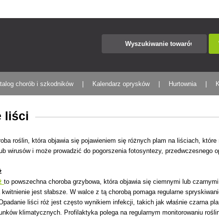
talog chorób i szkodników
Kalendarz oprysków
Hurtownia
K
liści
roba roślin, która objawia się pojawieniem się różnych plam na liściach, któr
 lub wirusów i może prowadzić do pogorszenia fotosyntezy, przedwczesnego opad
ż
óż
to powszechna choroba grzybowa, która objawia się ciemnymi lub czarnymi p
a kwitnienie jest słabsze. W walce z tą chorobą pomaga regularne spryskiwani
Opadanie liści róż jest często wynikiem infekcji, takich jak właśnie czarna 
unków klimatycznych. Profilaktyka polega na regularnym monitorowaniu rośl