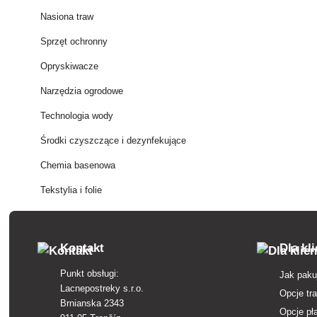
Nasiona traw
Sprzęt ochronny
Opryskiwacze
Narzędzia ogrodowe
Technologia wody
Środki czyszczące i dezynfekujące
Chemia basenowa
Tekstylia i folie
Kontakt
Dla kl
Punkt obsługi:
Jak paku
Lacnepostreky s.r.o.
Opcje tr
Brnianska 2343
Opcje pł