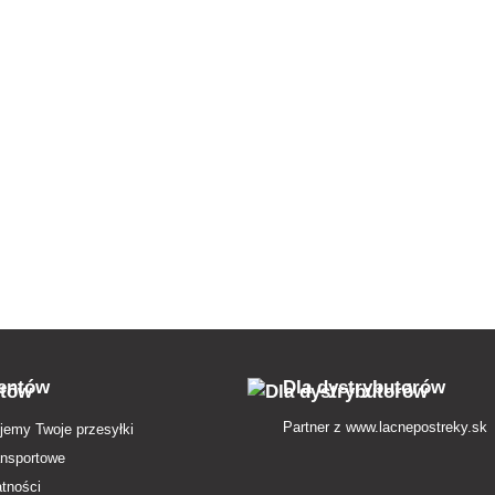
ientów
Dla dystrybutorów
Partner z
www.lacnepostreky.sk
jemy Twoje przesyłki
ansportowe
atności