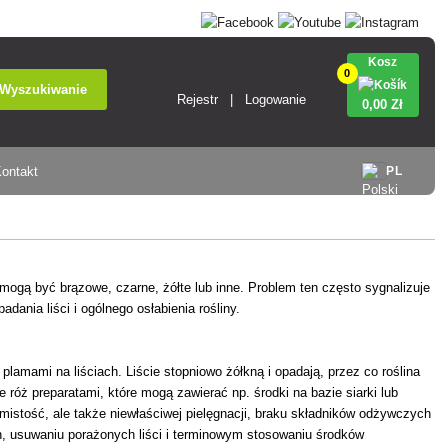
Kosz
0
Wyszukiwanie
Rejestr
Logowanie
0
,00 Zł
ontakt
PL
e mogą być brązowe, czarne, żółte lub inne. Problem ten często sygnalizuje
ania liści i ogólnego osłabienia rośliny.
lamami na liściach. Liście stopniowo żółkną i opadają, przez co roślina
e róż preparatami, które mogą zawierać np. środki na bazie siarki lub
plamistość, ale także niewłaściwej pielęgnacji, braku składników odżywczych
in, usuwaniu porażonych liści i terminowym stosowaniu środków