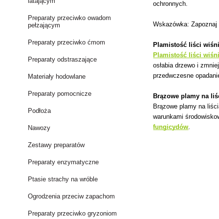
latającym
ochronnych.
Preparaty przeciwko owadom
Wskazówka: Zapoznaj
pełzającym
Preparaty przeciwko ćmom
Plamistość liści wiśni
Plamistość liści wiśni
Preparaty odstraszające
osłabia drzewo i zmnie
przedwczesne opadanie 
Materiały hodowlane
Preparaty pomocnicze
Brązowe plamy na li
Brązowe plamy na liśc
Podłoża
warunkami środowiskow
fungicydów
.
Nawozy
Zestawy preparatów
Preparaty enzymatyczne
Ptasie strachy na wróble
Ogrodzenia przeciw zapachom
Preparaty przeciwko gryzoniom