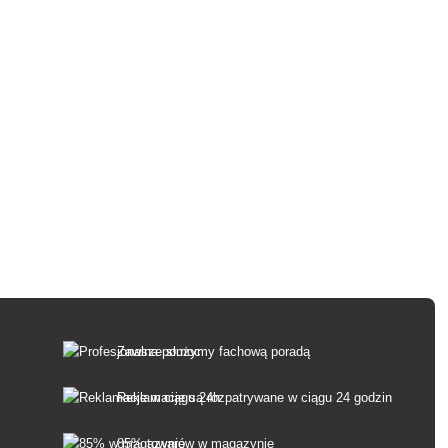
Zawsze służymy fachową poradą
Reklamacje są rozpatrywane w ciągu 24 godzin
85% towarów w magazynie