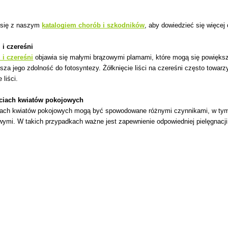
 się z naszym
katalogiem chorób i szkodników
, aby dowiedzieć się więcej o
 i czereśni
 i czereśni
objawia się małymi brązowymi plamami, które mogą się powiększać
jsza jego zdolność do fotosyntezy. Żółknięcie liści na czereśni często to
liści.
ściach kwiatów pokojowych
iach kwiatów pokojowych mogą być spowodowane różnymi czynnikami, w tym i
ymi. W takich przypadkach ważne jest zapewnienie odpowiedniej pielęgnacji