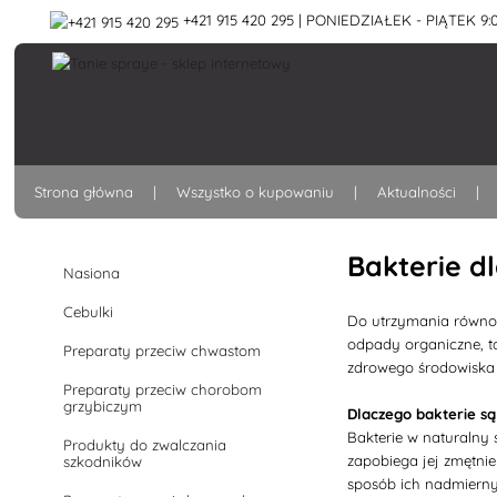
+421 915 420 295 | PONIEDZIAŁEK - PIĄTEK 9:0
Strona główna
Wszystko o kupowaniu
Aktualności
Bakterie d
Nasiona
Cebulki
Do utrzymania równo
odpady organiczne, tak
Preparaty przeciw chwastom
zdrowego środowiska
Preparaty przeciw chorobom
grzybiczym
Dlaczego bakterie s
Bakterie w naturalny
Produkty do zwalczania
zapobiega jej zmętnie
szkodników
sposób ich nadmierny