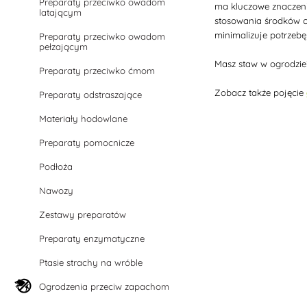
Preparaty przeciwko owadom
ma kluczowe znaczenie
latającym
stosowania środków c
minimalizuje potrzebę
Preparaty przeciwko owadom
pełzającym
Masz staw w ogrodzie?
Preparaty przeciwko ćmom
Zobacz także pojęcie
Preparaty odstraszające
Materiały hodowlane
Preparaty pomocnicze
Podłoża
Nawozy
Zestawy preparatów
Preparaty enzymatyczne
Ptasie strachy na wróble
Ogrodzenia przeciw zapachom