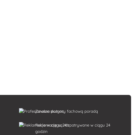
Zawsze służymy fachową poradą
k
Reklamacje są rozpatrywane w ciągu 24
godzin