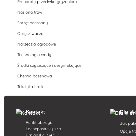
Preparaty przeciwko gryzoniom
Nasiona traw
Sprzęt ochronny
Opryskiwacze
Narzędzia ogrodowe
Technologia wody
Środki czyszczące i dezynfekujące
Chemia basenowa
Tekstylia i folie
Kontakt
Dla kl
Punkt obsługi:
Jak pak
Lacnepostreky s.r.o.
Opcje t
Brnianska 2343