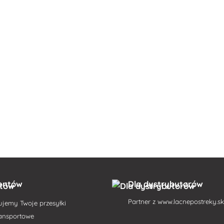
ientów
Dla dystrybutorów
Partner z
www.lacnepostreky.s
ujemy Twoje przesyłki
ransportowe