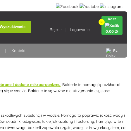
Kosz
0
Wyszukiwanie
Rejestr
Logowanie
0
,00 Zł
a
Kontakt
PL
dobrane i dodane mikroorganizmy
. Bakterie te pomagają rozkładać
zą się w wodzie. Bakterie te są ważne dla utrzymania czystości i
ć szkodliwych substancji w wodzie. Pomaga to poprawić jakość wody i
w składniki odżywcze, takie jak azotany i fosforany, hamując w ten
iwa równowaga bakterii zapewnia czystą wodę i zdrowy ekosystem, co