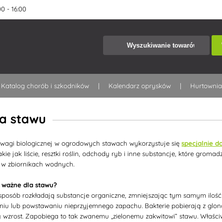
0 - 16:00
Katalog chorób i szkodników
Kalendarz oprysków
Hurtowni
la stawu
wagi biologicznej w ogrodowych stawach wykorzystuje się
specjalnie 
ie jak liście, resztki roślin, odchody ryb i inne substancje, które gromad
 w zbiornikach wodnych.
ą ważne dla stawu?
 sposób rozkładają substancje organiczne, zmniejszając tym samym iloś
niu lub powstawaniu nieprzyjemnego zapachu. Bakterie pobierają z glonó
 wzrost. Zapobiega to tak zwanemu „zielonemu zakwitowi” stawu. Właśc