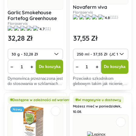
Novaferm viva
Garlic Smokehouse
Floraservis
Fortefog Greenhouse
4.8
(111)
SG
Floraservis
4.7
(11)
32
,28 Zł
37
,55 Zł
−
+
−
+
Do koszyka
Do koszyka
Dymonvinca przeznaczona jest
Przeciwko szkodnikom
do stosowania w szklarniach
glebowym takim jak nicienie,
lub witrynach szklanych, działa
drutowce, pandry, mączliki i
na szkodliwe owady,
inne, sprzyja zdrowiu roślin i
zwłaszcza ćmy i mszyce.
zwiększa plony.
Dostępne w zależności od wariantu
W magazynie u dostawcy
Może być stosowana na
Możesz mieć w poniedziałek,
Nowy
wszystkie rośliny.
10.08.