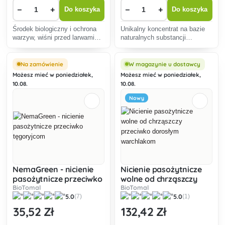
−
+
−
+
Do koszyka
Do koszyka
Środek biologiczny i ochrona
Unikalny koncentrat na bazie
warzyw, wiśni przed larwami
naturalnych substancji
moli kwiatowych, omacnicy
zwiększających odporność i
prosowianki, osetnicy,
obronę roślin przed
skoczogonki, ćmy czosnkowej,
szkodnikami.
Na zamówienie
W magazynie u dostawcy
omacnicy prosowianki,
Możesz mieć w poniedziałek,
Możesz mieć w poniedziałek,
omacnicy prosowianki.
10.08.
10.08.
Nowy
NemaGreen - nicienie
Nicienie pasożytnicze
pasożytnicze przeciwko
wolne od chrząszczy
tęgoryjcom
przeciwko dorosłym
BioTomal
BioTomal
5.0
5.0
(7)
(1)
warchlakom
35
,52 Zł
132
,42 Zł