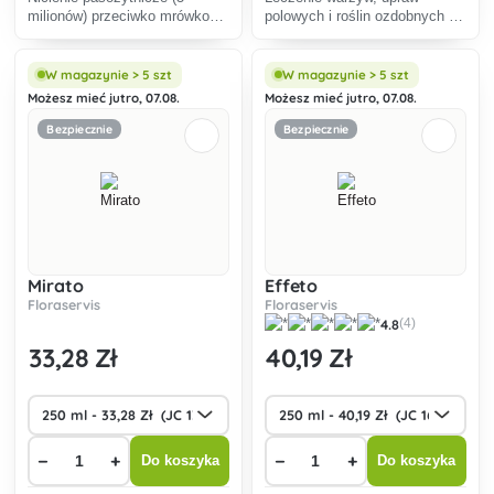
milionów) przeciwko mrówkom
polowych i roślin ozdobnych w
na powierzchni 5 m².
celu zwiększenia odporności
roślin (na szkodniki glebowe).
W magazynie > 5 szt
W magazynie > 5 szt
Możesz mieć jutro, 07.08.
Możesz mieć jutro, 07.08.
Bezpiecznie
Bezpiecznie
Mirato
Effeto
Floraservis
Floraservis
4.8
(4)
33
,28 Zł
40
,19 Zł
−
+
−
+
Do koszyka
Do koszyka