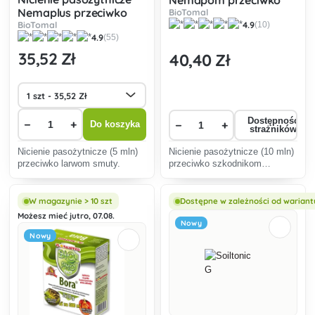
Nemaplus przeciwko
szkodnikom zimującym
BioTomal
żałobnikom
BioTomal
4.9
(10)
4.9
(55)
35
,52 Zł
40
,40 Zł
Dostępność
−
+
−
+
Do koszyka
strażników
Nicienie pasożytnicze (5 mln)
Nicienie pasożytnicze (10 mln)
przeciwko larwom smuty.
przeciwko szkodnikom
zimującym.
W magazynie > 10 szt
Dostępne w zależności od wariant
Możesz mieć jutro, 07.08.
Nowy
Nowy