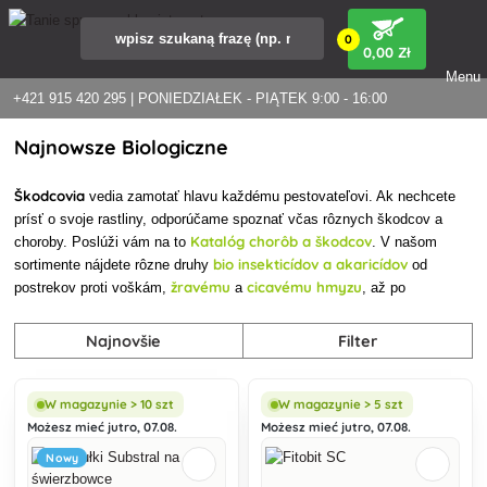
0
0
,00 Zł
Menu
+421 915 420 295 | PONIEDZIAŁEK - PIĄTEK 9:00 - 16:00
Najnowsze Biologiczne
Škodcovia
vedia zamotať hlavu každému pestovateľovi. Ak nechcete
prísť o svoje rastliny, odporúčame spoznať včas rôznych škodcov a
Katalóg chorôb a škodcov
choroby. Poslúži vám na to
. V našom
bio
insekticídov a akaricídov
sortimente nájdete rôzne druhy
od
žravému
cicavému hmyzu
postrekov proti voškám,
a
, až po
Najnovšie
Filter
W magazynie > 10 szt
W magazynie > 5 szt
Możesz mieć jutro, 07.08.
Możesz mieć jutro, 07.08.
Nowy