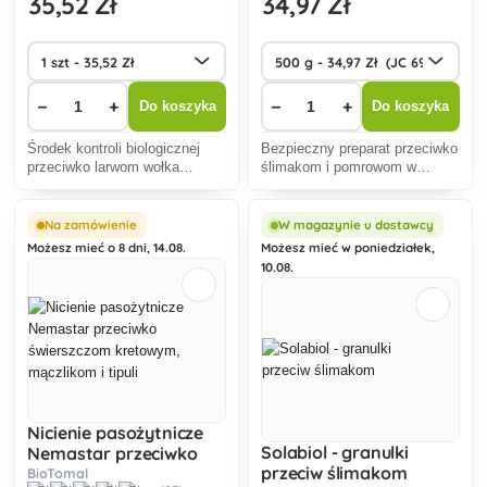
35
,52 Zł
34
,97 Zł
−
+
−
+
Do koszyka
Do koszyka
Środek kontroli biologicznej
Bezpieczny preparat przeciwko
przeciwko larwom wołka
ślimakom i pomrowom w
zbożowego.
ogrodach.
Na zamówienie
W magazynie u dostawcy
Możesz mieć o 8 dni, 14.08.
Możesz mieć w poniedziałek,
10.08.
Nicienie pasożytnicze
Solabiol - granulki
Nemastar przeciwko
przeciw ślimakom
świerszczom kretowym,
BioTomal