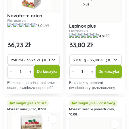
Novaferm orion
Floraservis
Lepinox plus
5.0
(39)
Floraservis
4.9
(20)
36
,23 Zł
33
,80 Zł
−
+
−
+
Do koszyka
Do koszyka
Eliminuje szkodniki pożarowe i
Biologiczny preparat
ssące, zwiększa odporność na
owadobójczy przeznaczony do
choroby, plony i jakość
zwalczania gąsienic
produkcji.
szkodliwych motyli
atakujących drzewa owocowe i
W magazynie > 10 szt
W magazynie u dostawcy
ozdobne, winorośl, uprawy
Możesz mieć jutro, 07.08.
Możesz mieć w poniedziałek,
polowe, warzywa, truskawki i
10.08.
bukszpan.