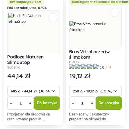
pomieszczeniach, jak i na
w montażu, odporne na
W magazynie 1 szt
Dostępne w zależności od wariant
zewnątrz, przyciągając i
warunki atmosferyczne,
Możesz mieć jutro, 07.08.
zatrzymując owady swo
idealne dla zdrowych i
wydajnych
Bros Vitrol przeciw
Podłoże Naturen
ślimakom
SlimaStop
BROS
Substral
5.0
(13)
44
,14 Zł
19
,12 Zł
−
+
−
+
Do koszyka
Do koszyka
Przyjazny dla środowiska
Bezpieczny i skuteczny
granulowany produkt
preparat na ślimaki do
skutecznie chroni rośliny przed
bezpośredniego stosowania.
ślimakami, jest odporny na
Bezpieczny dla zwierząt