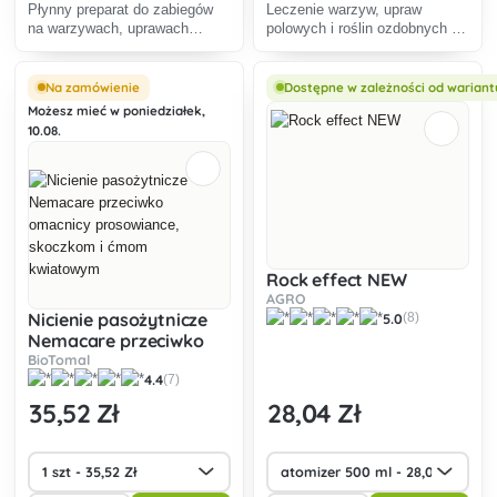
Płynny preparat do zabiegów
Leczenie warzyw, upraw
na warzywach, uprawach
polowych i roślin ozdobnych w
polowych i roślinach
celu zwiększenia odporności
ozdobnych w formie
roślin (na szkodniki).
wielokrotnych oprysków w celu
Na zamówienie
Dostępne w zależności od wariant
zwiększenia odporności roślin.
Możesz mieć w poniedziałek,
10.08.
Rock effect NEW
AGRO
Nicienie pasożytnicze
5.0
(8)
Nemacare przeciwko
omacnicy prosowiance,
BioTomal
4.4
(7)
skoczkom i ćmom
kwiatowym
35
,52 Zł
28
,04 Zł