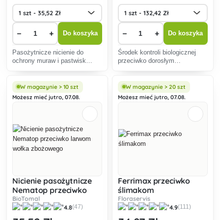
−
+
−
+
Do koszyka
Do koszyka
Pasożytnicze nicienie do
Środek kontroli biologicznej
ochrony muraw i pastwisk
przeciwko dorosłym
przed parchem.
warchlakom.
W magazynie > 10 szt
W magazynie > 20 szt
Możesz mieć jutro, 07.08.
Możesz mieć jutro, 07.08.
Nicienie pasożytnicze
Ferrimax przeciwko
Nematop przeciwko
ślimakom
larwom wołka
Floraservis
BioTomal
4.9
4.8
(111)
(47)
zbożowego