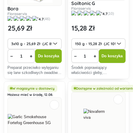
Soiltonic G
Bora
Floraservis
Floraservis
4.7
(10)
4.7
(46)
25
,69 Zł
15
,28 Zł
−
+
−
+
Do koszyka
Do koszyka
Preparat przeciwko wylęganiu
Środek poprawiający
się larw szkodliwych owadów,
właściwości gleby,
zarówno chrząszcza
zwiększający wigor roślin oraz
orzechowego, jak i chrząszcza
podnoszący odporność na
wiśniowego.
choroby i szkodniki korozyjne
W magazynie u dostawcy
Dostępne w zależności od wariant
(drutowce, chrząszcze,
Możesz mieć w środę, 12.08.
warchlaki, omacnica
prosowianka, kolczatk