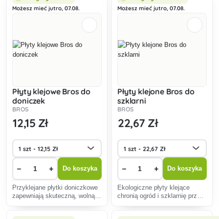
odporne na warunki
Możesz mieć jutro, 07.08.
Możesz mieć jutro, 07.08.
atmosferyczne i łatwe w
montażu, idealne do ogrodów
Płyty klejowe Bros do
Płyty klejone Bros do
doniczek
szklarni
BROS
BROS
12
,15 Zł
22
,67 Zł
−
+
−
+
Do koszyka
Do koszyka
Przyklejane płytki doniczkowe
Ekologiczne płyty klejące
zapewniają skuteczną, wolną
chronią ogród i szklarnię przed
od chemikaliów ochronę roślin
mszycami i innymi owadami
przed szkodnikami zarówno w
bez użycia chemikaliów. Łatwe