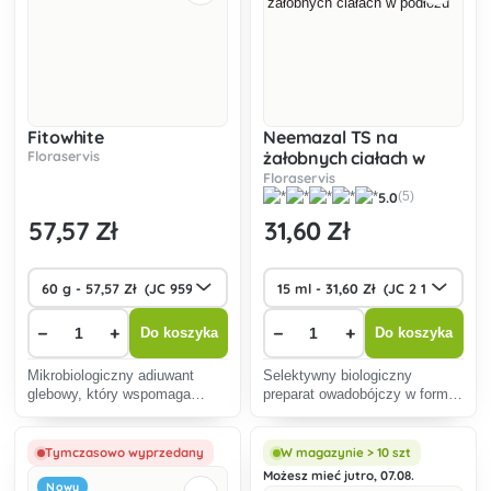
Fitowhite
Neemazal TS na
Floraservis
żałobnych ciałach w
podłożu
Floraservis
5.0
(5)
57
,57 Zł
31
,60 Zł
−
+
−
+
Do koszyka
Do koszyka
Mikrobiologiczny adiuwant
Selektywny biologiczny
glebowy, który wspomaga
preparat owadobójczy w formie
niezakłócony rozwój korzeni i
koncentratu przeznaczony do
wzmacnia ich naturalną
ochrony roślin, w
odporność na szkodniki
szczególności zgnilizny w
Tymczasowo wyprzedany
W magazynie > 10 szt
glebowe. Produkt ten zapewnia
podłożu roślin ozdobnych.
Możesz mieć jutro, 07.08.
Nowy
warunki dla silnego i