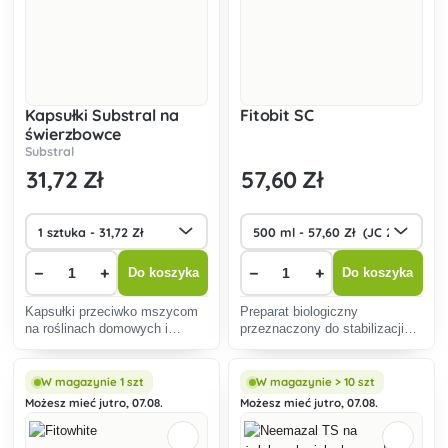
Kapsułki Substral na
Fitobit SC
świerzbowce
Substral
31
,72 Zł
57
,60 Zł
−
+
−
+
Do koszyka
Do koszyka
Kapsułki przeciwko mszycom
Preparat biologiczny
na roślinach domowych i
przeznaczony do stabilizacji
balkonowych.
środowiska wzrostu roślin.
Aktywuje naturalne
mechanizmy obronne roślin
W magazynie 1 szt
W magazynie > 10 szt
przed szkodnikami żrącymi i
Możesz mieć jutro, 07.08.
Możesz mieć jutro, 07.08.
ssakami, promuje ich witalność
i odpornoś�