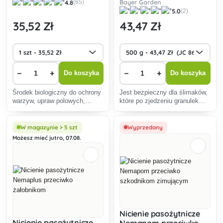
Bayer Garden
4.8
(65)
mączlikom i tipuli
5.0
(2)
35
,52 Zł
43
,47 Zł
−
+
−
+
Do koszyka
Do koszyka
Środek biologiczny do ochrony
Jest bezpieczny dla ślimaków,
warzyw, upraw polowych,
które po zjedzeniu granulek
pastwisk i muraw przed
wycofują się do swoich
świerszczami kretowymi,
podziemnych kryjówek, aby
ostami siewnymi i tipulią.
umrzeć. Nieszkodliwy dla
W magazynie > 5 szt
Wyprzedany
zwierząt domowych, jeży,
Możesz mieć jutro, 07.08.
ptaków i innych pożytecznych
zwi
Nicienie pasożytnicze
Nicienie pasożytnicze
Nemapom przeciwko