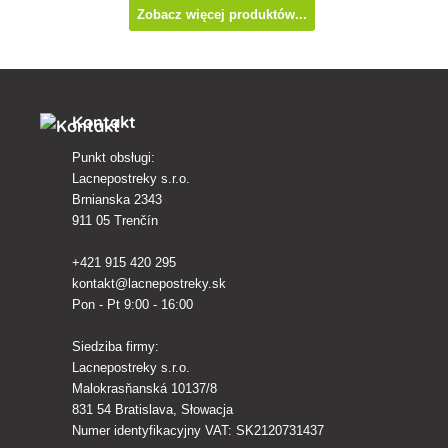
Zobacz więcej produktów...
Kontakt
Punkt obsługi:
Lacnepostreky s.r.o.
Brnianska 2343
911 05 Trenčín
+421 915 420 295
kontakt@lacnepostreky.sk
Pon - Pt 9:00 - 16:00
Siedziba firmy:
Lacnepostreky s.r.o.
Malokrasňanská 10137/8
831 54 Bratislava, Słowacja
Numer identyfikacyjny VAT: SK2120731437