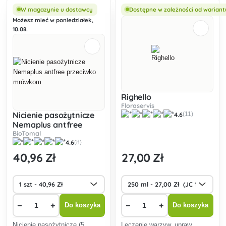
deszcz i bezpieczny dla dzieci
domowych, jeży i ptaków.
W magazynie u dostawcy
Dostępne w zależności od wariant
i zwierząt domowych.
Możesz mieć w poniedziałek,
10.08.
Righello
Floraservis
Nicienie pasożytnicze
4.6
(11)
Nemaplus antfree
przeciwko mrówkom
BioTomal
4.6
(8)
40
,96 Zł
27
,00 Zł
−
+
−
+
Do koszyka
Do koszyka
Nicienie pasożytnicze (5
Leczenie warzyw, upraw