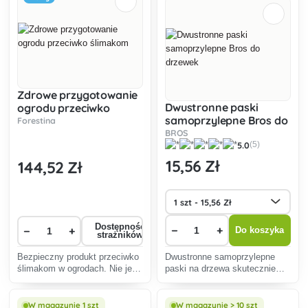
zrównoważoneg
Zdrowe przygotowanie
Dwustronne paski
ogrodu przeciwko
samoprzylepne Bros do
ślimakom
Forestina
drzewek
BROS
5.0
(5)
15
,56 Zł
144
,52 Zł
Dostępność
−
+
−
+
Do koszyka
strażników
Bezpieczny produkt przeciwko
Dwustronne samoprzylepne
ślimakom w ogrodach. Nie jest
paski na drzewa skutecznie
niebezpieczny dla zwierząt
chronią rośliny przed
domowych i innych zwierząt.
szkodnikami bez użycia
środków chemicznych, są
W magazynie 1 szt
W magazynie > 10 szt