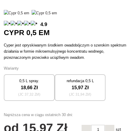
4.9
CYPR 0,5 EM
Cyper jest opryskiwanym środkiem owadobójczym o szerokim spektrum
działania w formie mikroemulsyjnego koncentratu wodnego,
przeznaczonym przeciwko uciążliwym owadom.
Warianty
0,5 L spray.
refundacja 0,5 L
18
,66 Zł
15
,97 Zł
(JC
37
,32 Zł/l)
(JC
31
,94 Zł/l)
Najniższa cena w ciągu ostatnich 30 dni:
od
15
,97 Zł
szt