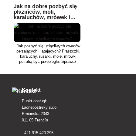
Jak na dobre pozbyć się
płazińców, moli,
karaluchów, mrówek i
innych uciążliwych
owadów?
Jak pozbyć się uciążliwych owadów
pełzających i latających? Płaszczki,
karaluchy, rusałki, mole, mrówki
potrafią być przebiegłe. Sprawdź,
jakie połączenie skutecznych
babcinych rad i chemicznych
środków owadobójczych jest
najskuteczniejsze.
Kontakt
Punkt obsługi:
Lacnepostreky s.r.o.
Brnianska 2343
911 05 Trenčín
+421 915 420 295