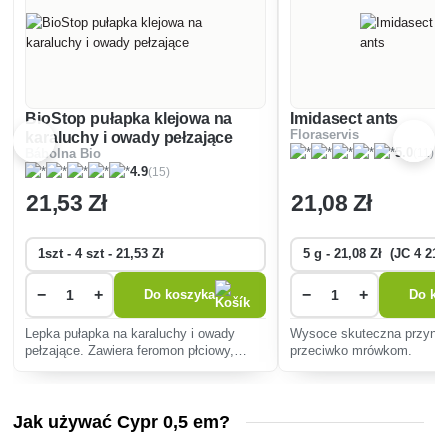
BioStop pułapka klejowa na
Imidasect ants
Floraservis
karaluchy i owady pełzające
(11)
5.0
Bábolna Bio
(15)
4.9
21
,53 Zł
21
,08 Zł
−
+
−
+
Do koszyka
Do ko
Lepka pułapka na karaluchy i owady
Wysoce skuteczna przynęt
pełzające. Zawiera feromon płciowy,
przeciwko mrówkom.
który szybko i skutecznie wabi owady
pełzające i karaluchy.
Jak używać Cypr 0,5 em?