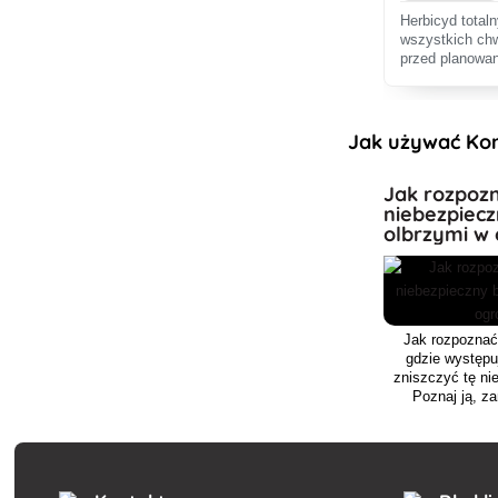
Herbicyd total
wszystkich ch
przed planowan
zakładaniem n
zielonych.
Jak używać Kon
Jak rozpozn
niebezpiecz
olbrzymi w 
Jak rozpoznać
gdzie występuj
zniszczyć tę ni
Poznaj ją, za
spowoduje b