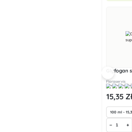
Glyfogan 
Floraservis
15
,35 Z
−
+