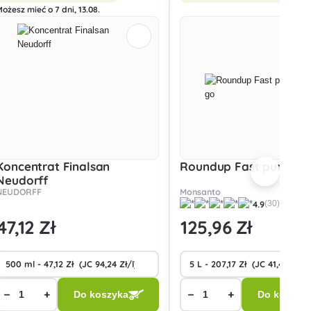
ożesz mieć o 7 dni, 13.08.
Koncentrat Finalsan
Roundup Fast pump &
Neudorff
NEUDORFF
Monsanto
4.9
(30)
47
,12 Zł
125
,96 Zł
−
+
−
+
Do koszyka
Do koszyk