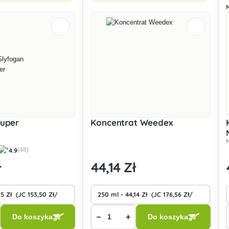
M
super
Koncentrat Weedex
4.9
(48)
ł
44
,14 Zł
−
+
Do koszyka
Do koszyka