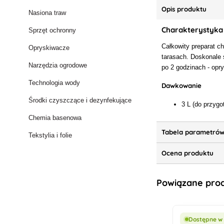
Opis produktu
Nasiona traw
Charakterystyka
Sprzęt ochronny
Całkowity preparat c
Opryskiwacze
tarasach. Doskonale 
Narzędzia ogrodowe
po 2 godzinach - opry
Technologia wody
Dawkowanie
Środki czyszczące i dezynfekujące
3 L (do przyg
Chemia basenowa
Tabela parametró
Tekstylia i folie
Ocena produktu
Powiązane pro
Dostępne w 