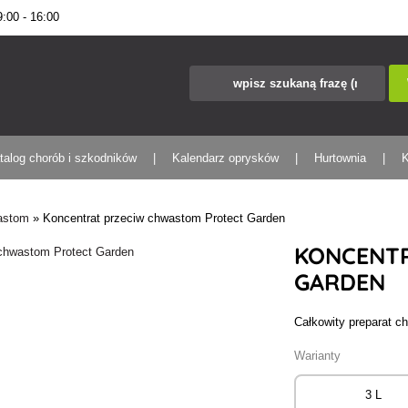
00 - 16:00
talog chorób i szkodników
Kalendarz oprysków
Hurtownia
K
wastom
»
Koncentrat przeciw chwastom Protect Garden
KONCENT
GARDEN
Całkowity preparat c
Warianty
3 L