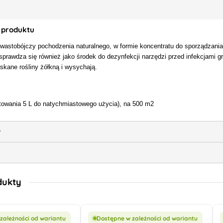
 produktu
hwastobójczy pochodzenia naturalnego, w formie koncentratu do sporządzani
sprawdza się również jako środek do dezynfekcji narzędzi przed infekcjami gr
skane rośliny żółkną i wysychają.
otowania 5 L do natychmiastowego użycia), na 500 m2
w
dukty
zależności od wariantu
Dostępne w zależności od wariantu