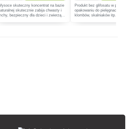
Wysoce skuteczny koncentrat na bazie
Produkt bez glifosatu w prakty
naturalnej skutecznie zabija chwasty i
opakowaniu do pielęgnacji ścież
mchy, bezpieczny dla dzieci i zwierząt
klombów, skalniaków itp., Zabija
domowych. Idealny do ścieżek
chwasty, w tym korzenie i mchy,
ogrodowych i patio, zapewniający
uszkadza otaczających roślin, e
szybkie rezultaty.
wizualnego więdn