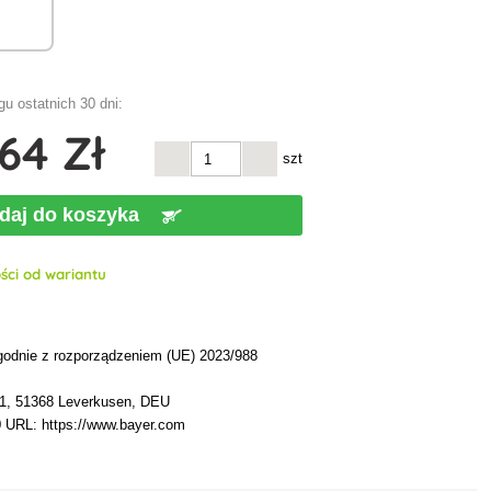
u ostatnich 30 dni:
,64 Zł
szt
daj do koszyka
ści od wariantu
h
godnie z rozporządzeniem (UE) 2023/988
 1, 51368 Leverkusen, DEU
0 URL: https://www.bayer.com