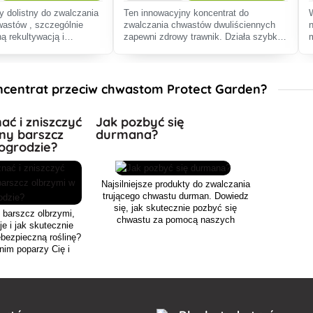
ny dolistny do zwalczania
Ten innowacyjny koncentrat do
wastów , szczególnie
zwalczania chwastów dwuliściennych
ą rekultywacją i
zapewni zdrowy trawnik. Działa szybko,
owych użytków
jest przyjazny dla środowiska i łatwy w
aplikacji metodą oprysku.
centrat przeciw chwastom Protect Garden?
ać i zniszczyć
Jak pozbyć się
ny barszcz
durmana?
ogrodzie?
Najsilniejsze produkty do zwalczania
trującego chwastu durman. Dowiedz
się, jak skutecznie pozbyć się
 barszcz olbrzymi,
chwastu za pomocą naszych
e i jak skutecznie
herbicydów.
ebezpieczną roślinę?
nim poparzy Cię i
olesne pęcherze.