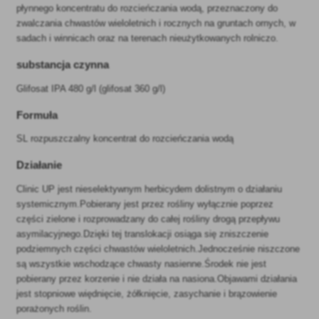
płynnego koncentratu do rozcieńczania wodą, przeznaczony do
zwalczania chwastów wieloletnich i rocznych na gruntach ornych, w
sadach i winnicach oraz na terenach nieużytkowanych rolniczo.
substancja czynna
Glifosat IPA 480 g/l (glifosat 360 g/l)
Formuła
SL rozpuszczalny koncentrat do rozcieńczania wodą
Działanie
Clinic UP jest nieselektywnym herbicydem dolistnym o działaniu
systemicznym.Pobierany jest przez rośliny wyłącznie poprzez
części zielone i rozprowadzany do całej rośliny drogą przepływu
asymilacyjnego.Dzięki tej translokacji osiąga się zniszczenie
podziemnych części chwastów wieloletnich.Jednocześnie niszczone
są wszystkie wschodzące chwasty nasienne.Środek nie jest
pobierany przez korzenie i nie działa na nasiona.Objawami działania
jest stopniowe więdnięcie, żółknięcie, zasychanie i brązowienie
porażonych roślin.