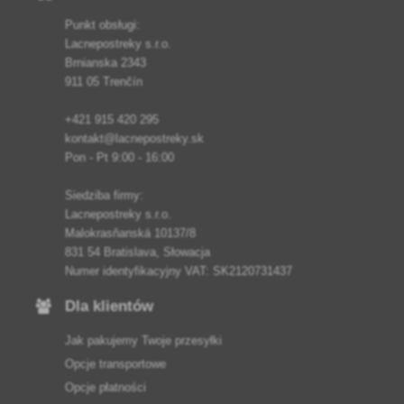
Punkt obsługi:
Lacnepostreky s.r.o.
Brnianska 2343
911 05 Trenčín
+421 915 420 295
kontakt@lacnepostreky.sk
Pon - Pt 9:00 - 16:00
Siedziba firmy:
Lacnepostreky s.r.o.
Malokrasňanská 10137/8
831 54 Bratislava, Słowacja
Numer identyfikacyjny VAT: SK2120731437
Dla klientów
Jak pakujemy Twoje przesyłki
Opcje transportowe
Opcje płatności