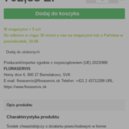
Dodaj do koszyka
W magazynie > 5 szt
Do odbioru w ciągu 30 minut u nas na magazynie lub u Państwa w
poniedziałek, 10.08.
Dodaj do ulubionych
Producent/importer zgodnie z rozporządzeniem (UE) 2023/988
FLORASERVIS
Horny dvor 6, 900 27 Bernolakovo, SVK
E-mail: floraservis@floraservis.sk Telefon: +421 2 43712289 URL:
https://www.floraservis.sk
Opis produktu
Charakterystyka produktu
Środek chwastobójczy o działaniu powschodowym w formie