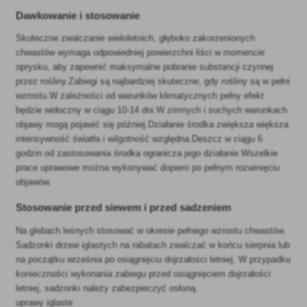
Dawkowanie i stosowanie
Skuteczne zwalczanie wieloletnich, głęboko zakorzenionych
chwastów wymaga odpowiedniej powierzchni liści w momencie
oprysku, aby zapewnić maksymalne pobranie substancji czynnej
przez rośliny.Zabiegi są najbardziej skuteczne, gdy rośliny są w pełni
wzrostu.W zależności od warunków klimatycznych pełny efekt
będzie widoczny w ciągu 10-14 dni.W zimnych i suchych warunkach
objawy mogą pojawić się później.Działanie środka zwiększa większa
intensywność światła i wilgotność względna.Deszcz w ciągu 6
godzin od zastosowania środka ogranicza jego działanie.Wszelkie
prace uprawowe można wykonywać dopiero po pełnym rozwinięciu
objawów.
Stosowanie przed siewem i przed sadzeniem
Na glebach leśnych stosować w okresie pełnego wzrostu chwastów.
Sadzonki drzew iglastych na rabatach zwalczać w końcu sierpnia lub
na początku września po osiągnięciu dojrzałości letniej. W przypadku
konieczności wykonania zabiegu przed osiągnięciem dojrzałości
letniej, sadzonki należy zabezpieczyć osłoną.
uprawy iglaste