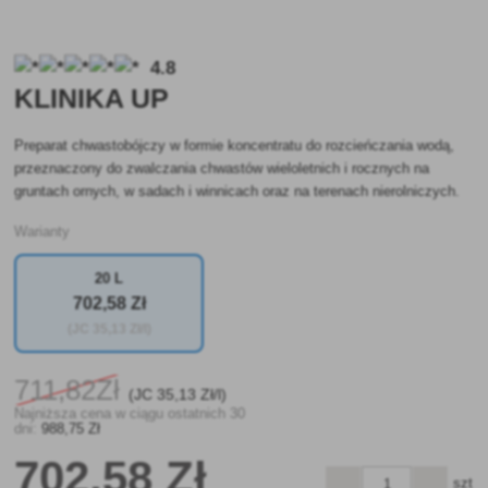
4.8
KLINIKA UP
Preparat chwastobójczy w formie koncentratu do rozcieńczania wodą,
przeznaczony do zwalczania chwastów wieloletnich i rocznych na
gruntach ornych, w sadach i winnicach oraz na terenach nierolniczych.
Warianty
20 L
702
,58 Zł
(JC
35
,13 Zł/l)
711
,82Zł
(JC
35
,13 Zł/l)
Najniższa cena w ciągu ostatnich 30
dni:
988
,75 Zł
702
,58 Zł
szt