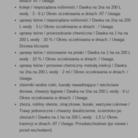
dniach: AT / Uwaga:
koleje / niepożądana roślinność / Dawka na 1ha na 200 L
wody : 3 - 6 L/ Okres oczekiwania w dniach: AT / Uwaga:
uprawy leśne / niepożądana roślinność / Dawka na 1ha na 200
L wody : 3 L/ Okres oczekiwania w dniach : / Uwaga:
uprawy leśne / przerzedzanie chemiczne / Dawka na 1 ha na
200 L wody : 20 % / Okres oczekiwania w dniach: / Uwaga:
Drzewa liściaste
uprawy leśne / stosowanie na pniaki / Dawka na 1 ha na 200 L
wody : 10 % / Okres oczekiwania w dniach: / Uwaga:
uprawy leśne / przesiew chemiczny metodą iniekcji / Dawka
na 1ha na 200 L wody : 2 ml / Okres oczekiwania w dniach: /
Uwaga:
zbiorniki wodne cieki, kanały nawadniające / niechciane
drzewa, chwasty łęgowe / Dawka na 1ha na 200 L wody : 6 L/
Okres oczekiwania w dniach: / Uwaga:
zboża, rośliny oleiste, strączkowe, buraki, warzywa cukrowe /
Trawy jednoroczne i chwasty dwuliścienne, ściernisko po
zbożach / Dawka na 1 ha na 200 L wody : 1,5 L/ Okres
karencji w dniach: AT / Uwaga: Przedwschodowo (po siewie i
przed wschodami)