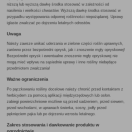
niższą lub wyższą dawkę środka stosować w zależności od
nasilenia i wielkości chwastów. Wyższą dawkę środka stosować w
przypadku występowania odpornej roślinności niepożądanej. Uprawy
iglaste zwalczać po dojrzeniu letalnych odrostów.
Uwaga
Należy zawsze unikać uderzania w zielone części roślin uprawnych,
zarówno przez bezpośredni oprysk, jak i znoszenie mgły opryskowej!
Bezpośredni oprysk i ewentualne znoszenie mgły opryskowej nie
mogą mieć wpływu na sąsiednie uprawy i inne rośliny niebędące
przedmiotem zwalczania!
Ważne ograniczenia
Po pączkowaniu rośliny docelowe należy chronić przed kontaktem z
herbicydem za pomocą aplikacji międzyrzędowych lub osłon.
zabiegi powierzchniowe możliwe są przed sadzeniem, przed siewem,
przed wschodami, w uprawach świerka, sosny, jodły przed
pęknięciem pąka lub po dojrzeniu wzrostu letalnego.
Zakres stosowania i dawkowanie produktu w
ogrodnictwie