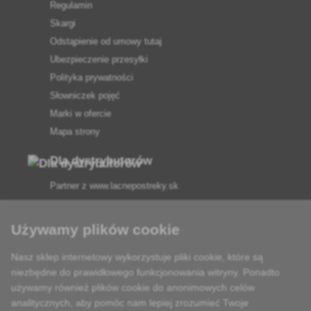
Regulamin
Skargi
Odstąpienie od umowy tutaj
Ubezpieczenie przesyłki
Polityka prywatności
Słowniczek pojęć
Marki w ofercie
Mapa strony
Dla dystrybutorów
Partner z
www.lacnepostreky.sk
Używamy plików cookie
Nasz sklep internetowy wykorzystuje pliki cookie, które są
Zawsze służymy fachową poradą
niezbędne do prawidłowego funkcjonowania witryny. Ponadto
używamy również plików cookie do anonimowych celów
Reklamacje są rozpatrywane w ciągu 24 godzin
analitycznych, aby pomóc nam lepiej zrozumieć Twoje