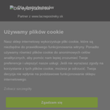
Dla dystrybutorów
Partner z
www.lacnepostreky.sk
Używamy plików cookie
Nasz sklep internetowy wykorzystuje pliki cookie, które są
Zawsze służymy fachową poradą
niezbędne do prawidłowego funkcjonowania witryny. Ponadto
używamy również plików cookie do anonimowych celów
Reklamacje są rozpatrywane w ciągu 24 godzin
analitycznych, aby pomóc nam lepiej zrozumieć Twoje
preferencje i ulepszyć nasze usługi. Jeśli nie wyrażasz zgody na
85% towarów w magazynie
korzystanie z tych plików cookie, możesz je odrzucić. Twoja
decyzja nie wpłynie na podstawowe funkcjonowanie sklepu
Dostawa w ciągu 24 godzin od poniedziałku do piątku
internetowego.
Zobacz szczegóły
Zgadzam się