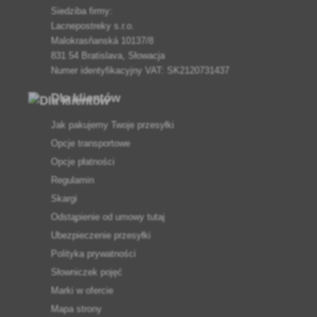
Siedziba firmy:
Lacnepostreky s.r.o.
Malokrasňanská 10137/8
831 54 Bratislava, Słowacja
Numer identyfikacyjny VAT: SK2120731437
Dla klientów
Jak pakujemy Twoje przesyłki
Opcje transportowe
Opcje płatności
Regulamin
Skargi
Odstąpienie od umowy tutaj
Ubezpieczenie przesyłki
Polityka prywatności
Słowniczek pojęć
Marki w ofercie
Mapa strony