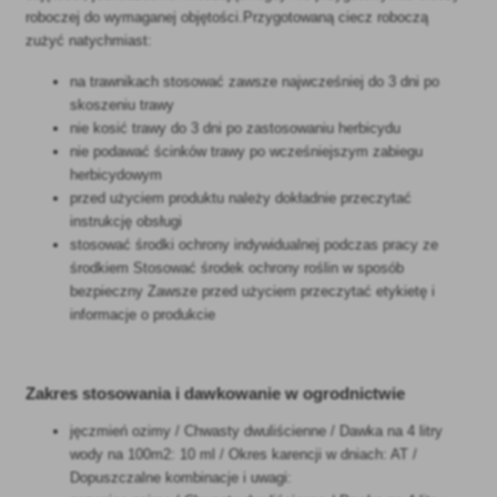
roboczej do wymaganej objętości.Przygotowaną ciecz roboczą
zużyć natychmiast:
na trawnikach stosować zawsze najwcześniej do 3 dni po
skoszeniu trawy
nie kosić trawy do 3 dni po zastosowaniu herbicydu
nie podawać ścinków trawy po wcześniejszym zabiegu
herbicydowym
przed użyciem produktu należy dokładnie przeczytać
instrukcję obsługi
stosować środki ochrony indywidualnej podczas pracy ze
środkiem Stosować środek ochrony roślin w sposób
bezpieczny Zawsze przed użyciem przeczytać etykietę i
informacje o produkcie
Zakres stosowania i dawkowanie w ogrodnictwie
jęczmień ozimy / Chwasty dwuliścienne / Dawka na 4 litry
wody na 100m2: 10 ml / Okres karencji w dniach: AT /
Dopuszczalne kombinacje i uwagi: