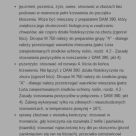
jęczmień, pszenica, żyto, owies: stosować w zbożach bez
podsiewu w momencie pełni krzewienia do początku
kłoszenia. Może być mieszany z preparatem DAM 390, który
zwiększa jego skuteczność biologiczną w zwalczaniu
chwastów, ale często działa fitotoksycznie na zboża (zgorzel
liści). Dicopur M 750 należy do preparatów grupy "A" - dlatego
należy przestrzegać warunków mieszania (patrz Lista
zarejestrowanych środków ochrony roślin, rozdz. 4.2 - Zasady
stosowania pestycydów w mieszaninie z DAM 390, pkt 4)
pszenżyto: stosować od rozwoju 4. liścia do końca
krzewienia. Nie łączyć z DAM 390, działa fitotoksycznie na
zboża (zgorzel liści). Dicopur M 750 należy do środków grupy
"A" - dlatego należy przestrzegać warunków mieszania (patrz
Lista zarejestrowanych środków ochrony roślin, rozdz. 4.2 -
Zasady stosowania pestycydów w połączeniu z DAM 390, pkt
4). Zabieg wykonywać tylko na zdrowych i nieuszkodzonych
stanowiskach, w temperaturze powyżej + 10°C.
uprawy zbożowe z wsiewką koniczyny: stosować w
momencie, gdy koniczyna się rozwinęła 2 trefle i pastwiska
(trawniki): stosować najwcześniej trzy dni po skoszeniu (przed
zamknięciem się ran na liściach), przeciwko ostrożeńcowi