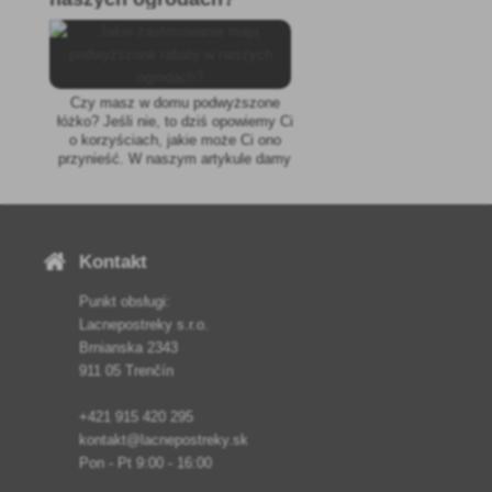
Czy masz w domu podwyższone
łóżko? Jeśli nie, to dziś opowiemy Ci
o korzyściach, jakie może Ci ono
przynieść. W naszym artykule damy
Ci również mały brief, jak zbudować
takie w domu.
Kontakt
Punkt obsługi:
Lacnepostreky s.r.o.
Brnianska 2343
911 05 Trenčín
+421 915 420 295
kontakt@lacnepostreky.sk
Pon - Pt 9:00 - 16:00