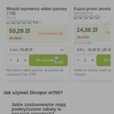
Miejski wymienny wkład gazowy
Kaput green atomize
Agroaliance
1765
(27)
4.8
Mesto
(2)
3.0
14
,36 Zł
53
,28 Zł
Oszc
Oszczędzasz 1%
15
,47Zł
53
,86Zł
JC
28
,72 Zł/l
−
+
−
+
Do koszyka
Do ko
Wymienny nabój gazowy do palnika do
Herbicyd totalny zwalczaj
chwastów City 1760.
chwasty.
Jak używać Dicopur m750?
Jakie zastosowanie mają
podwyższone rabaty w
naszych ogrodach?