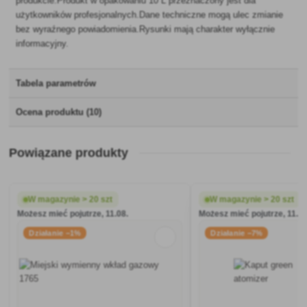
produkcie.Produkt w opakowaniu 10 L przeznaczony jest dla
użytkowników profesjonalnych.Dane techniczne mogą ulec zmianie
bez wyraźnego powiadomienia.Rysunki mają charakter wyłącznie
informacyjny.
Tabela parametrów
Ocena produktu (10)
Powiązane produkty
W magazynie > 20 szt
W magazynie > 20 szt
Możesz mieć pojutrze, 11.08.
Możesz mieć pojutrze, 11.08
Działanie −1%
Działanie −7%