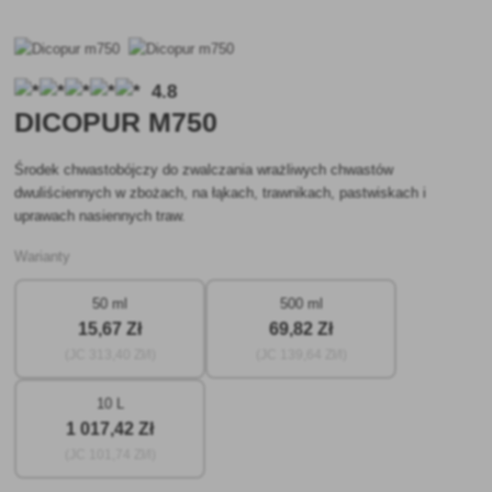
4.8
DICOPUR M750
Środek chwastobójczy do zwalczania wrażliwych chwastów
dwuliściennych w zbożach, na łąkach, trawnikach, pastwiskach i
uprawach nasiennych traw.
Warianty
50 ml
500 ml
15
,67 Zł
69
,82 Zł
(JC
313
,40 Zł/l)
(JC
139
,64 Zł/l)
10 L
1 017
,42 Zł
(JC
101
,74 Zł/l)