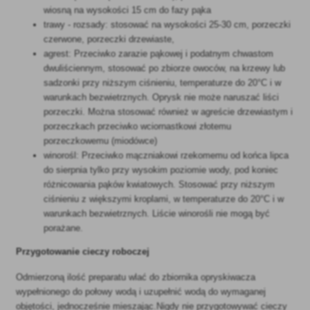
wiosną na wysokości 15 cm do fazy pąka
trawy - rozsady: stosować na wysokości 25-30 cm, porzeczki
czerwone, porzeczki drzewiaste,
agrest: Przeciwko zarazie pąkowej i podatnym chwastom
dwuliściennym, stosować po zbiorze owoców, na krzewy lub
sadzonki przy niższym ciśnieniu, temperaturze do 20°C i w
warunkach bezwietrznych. Oprysk nie może naruszać liści
porzeczki. Można stosować również w agreście drzewiastym i
porzeczkach przeciwko wciornastkowi złotemu
porzeczkowemu (miodówce)
winorośl: Przeciwko mączniakowi rzekomemu od końca lipca
do sierpnia tylko przy wysokim poziomie wody, pod koniec
różnicowania pąków kwiatowych. Stosować przy niższym
ciśnieniu z większymi kroplami, w temperaturze do 20°C i w
warunkach bezwietrznych. Liście winorośli nie mogą być
porażane.
Przygotowanie cieczy roboczej
Odmierzoną ilość preparatu wlać do zbiornika opryskiwacza
wypełnionego do połowy wodą i uzupełnić wodą do wymaganej
objętości, jednocześnie mieszając.Nigdy nie przygotowywać cieczy