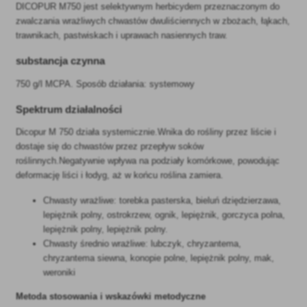
DICOPUR M750 jest selektywnym herbicydem przeznaczonym do
zwalczania wrażliwych chwastów dwuliściennych w zbożach, łąkach,
trawnikach, pastwiskach i uprawach nasiennych traw.
substancja czynna
750 g/l MCPA. Sposób działania: systemowy
Spektrum działalności
Dicopur M 750 działa systemicznie.Wnika do rośliny przez liście i
dostaje się do chwastów przez przepływ soków
roślinnych.Negatywnie wpływa na podziały komórkowe, powodując
deformację liści i łodyg, aż w końcu roślina zamiera.
Chwasty wrażliwe: torebka pasterska, bieluń dziędzierzawa,
lepiężnik polny, ostrokrzew, ognik, lepiężnik, gorczyca polna,
lepiężnik polny, lepiężnik polny.
Chwasty średnio wrażliwe: lubczyk, chryzantema,
chryzantema siewna, konopie polne, lepiężnik polny, mak,
weroniki
Metoda stosowania i wskazówki metodyczne