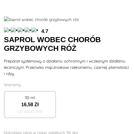
4.7
SAPROL WOBEC CHORÓB
GRZYBOWYCH RÓŻ
Preparat systemowy o działaniu ochronnym i wczesnym działaniu
leczniczym. Przeciwko mączniakowi rzekomemu, czarnej plamistości
i rdzy.
Warianty
30 ml
16
,58 Zł
(JC
552
,67 Zł/l)
Najniższa cena w ciągu ostatnich 30 dni: