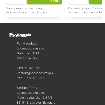
Nowy preparat miedziowy do
Preparat grzybobójczy w f
stosowania w uprawach rolnych.
rozpuszczalnych w wodzie 
przeznaczony do zwalczan
grzybowych w winnicy.
Kontakt
Punkt obsługi:
Lacnepostreky s.r.o.
Brnianska 2343
911 05 Trenčín
+421 915 420 295
kontakt@lacnepostreky.sk
Pon - Pt 9:00 - 16:00
Siedziba firmy:
Lacnepostreky s.r.o.
Malokrasňanská 10137/8
831 54 Bratislava, Słowacja