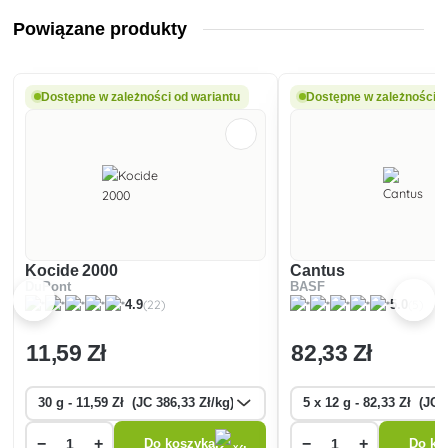
Powiązane produkty
Dostępne w zależności od wariantu
Dostępne w zależności o
Kocide 2000
Cantus
DuPont
BASF
(22)
(5)
4.9
5.0
11
,59 Zł
82
,33 Zł
−
+
−
+
Do koszyka
Do ko