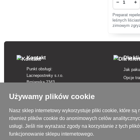
−
+
Preparat repel
leśnych liścias
zimowym zgryz
dyspersji w for
Kontakt
Dla kl
Punkt obsługi:
Jak paku
Lacnepostreky s.r.o.
Opcje tr
Brnianska 2343
Opcje pł
911 05 Trenčín
Regulam
Używamy plików cookie
+421 915 420 295
Skargi
kontakt@lacnepostreky.sk
Odstąpie
Nasz sklep internetowy wykorzystuje pliki cookie, które 
Pon - Pt 9:00 - 16:00
również plików cookie do anonimowych celów analitycznyc
Ubezpiec
usługi. Jeśli nie wyrażasz zgody na korzystanie z tych pl
Polityka
Siedziba firmy:
funkcjonowanie sklepu internetowego.
Lacnepostreky s.r.o.
Słownicz