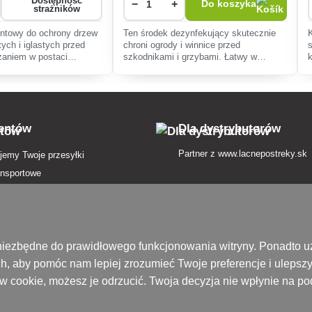
Dostępność
−
+
Do koszyka
strażników
entowy do ochrony drzew
Ten środek dezynfekujący skutecznie
tych i iglastych przed
chroni ogrody i winnice przed
aniem w postaci
szkodnikami i grzybami. Łatwy w
mie pasty.
użyciu, uwalnia dwutlenek siarki w celu
wyeliminowania mikroorganizmów,
gwarantując czyste miejs
ientów
Dla dystrybutorów
Partner z
www.lacnepostreky.sk
jemy Twoje przesyłki
ansportowe
atności
in
nie od umowy tutaj
są niezbędne do prawidłowego funkcjonowania witryny. Ponadto
h, aby pomóc nam lepiej zrozumieć Twoje preferencje i ulepsz
zenie przesyłki
ików cookie, możesz je odrzucić. Twoja decyzja nie wpłynie na 
 prywatności
ek pojęć