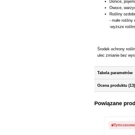
Donice, pojemn
Owoce, warzyw
Rośliny ozdobn
- małe rośliny
-wyższe roślin
Środek ochrony rośli
ulec zmianie bez wyr
Tabela parametrów
Ocena produktu (13
Powiązane pro
Tymczasowo