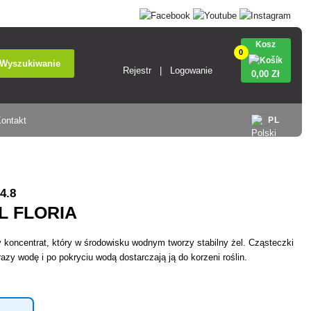
Kosz
0
Wyszukiwanie
Rejestr
Logowanie
0
,00 Zł
ontakt
PL
4.8
L FLORIA
 koncentrat, który w środowisku wodnym tworzy stabilny żel. Cząsteczki
azy wodę i po pokryciu wodą dostarczają ją do korzeni roślin.