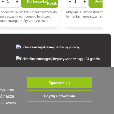
−
+
−
+
Do koszyka
Do koszyk
Koncentrat w proszku przeznaczony do
Aktywne suszone drożdże winiar
sporządzania ochronnego hydrożelu
fermentacji moszczu i zacieru.
korzeniowego, który zabezpiecza
korzenie roślin przed wysychaniem
podczas przesadzania, transportu i
przechowywania, a także
Zawsze służymy fachową poradą
Reklamacje są rozpatrywane w ciągu 24 godzin
85% towarów w magazynie
Dostawa w ciągu 24 godzin od poniedziałku do
Zgadzam się
piątku
 używamy
Edytuj ustawienia
yć nasze
podstawowe