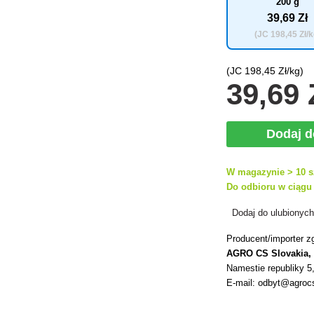
200 g
39
,69 Zł
(JC
198
,45 Zł/k
(JC
198
,45 Zł/kg)
39
,69 
Dodaj 
W magazynie > 10 s
Do odbioru w ciągu 
Dodaj do ulubionyc
Producent/importer z
AGRO CS Slovakia, 
Namestie republiky 
E-mail: odbyt@agrocs