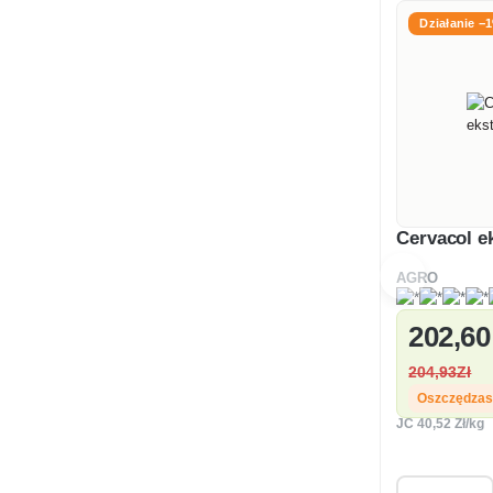
Działanie −
Cervacol e
AGRO
202
,60
204
,93Zł
Oszczędza
JC
40
,52 Zł/kg