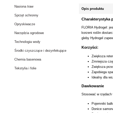
Nasiona traw
Opis produktu
Sprzęt ochronny
Charakterystyka 
Opryskiwacze
FLORIA Hydrogel: jes
korzeni roślin dostar
Narzędzia ogrodowe
gleby Hydrogel zapewn
Technologia wody
Korzyści:
Środki czyszczące i dezynfekujące
Zwiększa rete
Chemia basenowa
Zmniejsza czę
Zwiększa prze
Tekstylia i folie
Zapobiega spa
Idealny dla ws
Dawkowanie
Stosować w rzędach w
Pojemniki bal
Donice samona