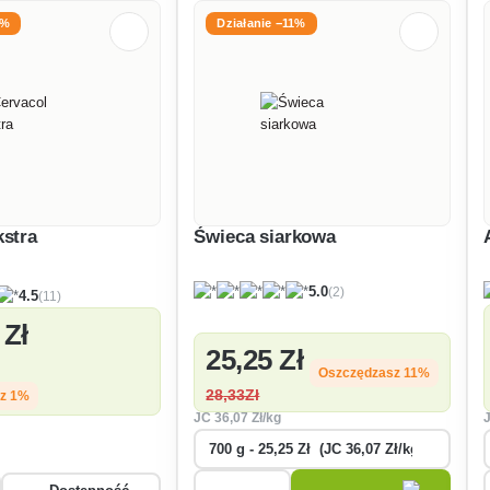
1%
Działanie −11%
kstra
Świeca siarkowa
(2)
5.0
(11)
4.5
 Zł
25
,25 Zł
Oszczędzasz 11%
28
,33Zł
sz 1%
JC
36
,07 Zł/kg