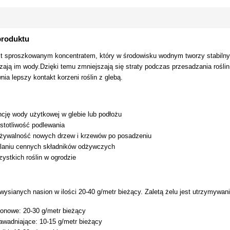
produktu
t sproszkowanym koncentratem, który w środowisku wodnym tworzy stabilny ż
czają im wody.Dzięki temu zmniejszają się straty podczas przesadzania rośli
ia lepszy kontakt korzeni roślin z glebą.
ncję wody użytkowej w glebie lub podłożu
stotliwość podlewania
żywalność nowych drzew i krzewów po posadzeniu
laniu cennych składników odżywczych
zystkich roślin w ogrodzie
ysianych nasion w ilości 20-40 g/metr bieżący. Zaletą żelu jest utrzymywani
konowe: 20-30 g/metr bieżący
wadniające: 10-15 g/metr bieżący