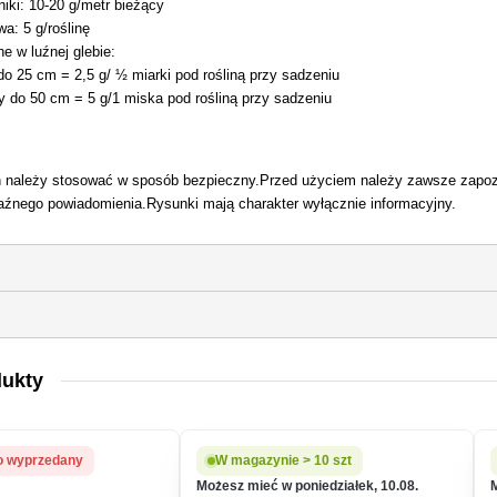
iki: 10-20 g/metr bieżący
a: 5 g/roślinę
e w luźnej glebie:
 do 25 cm = 2,5 g/ ½ miarki pod rośliną przy sadzeniu
y do 50 cm = 5 g/1 miska pod rośliną przy sadzeniu
n należy stosować w sposób bezpieczny.Przed użyciem należy zawsze zapozn
aźnego powiadomienia.Rysunki mają charakter wyłącznie informacyjny.
)
dukty
 wyprzedany
W magazynie > 10 szt
Możesz mieć w poniedziałek, 10.08.