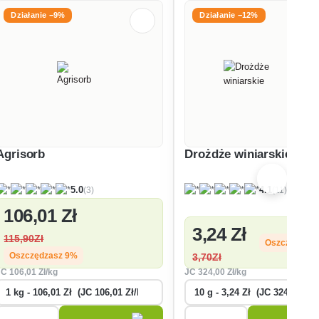
Działanie −9%
Działanie −12%
Agrisorb
Drożdże winiarskie
(3)
(11)
5.0
4.1
106
,01 Zł
3
,24 Zł
115
,90Zł
Oszczędzasz
Oszczędzasz 9%
3
,70Zł
JC
106
,01 Zł/kg
JC
324
,00 Zł/kg