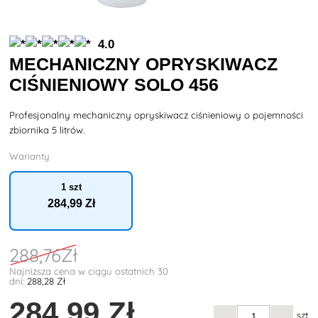
4.0
MECHANICZNY OPRYSKIWACZ
CIŚNIENIOWY SOLO 456
Profesjonalny mechaniczny opryskiwacz ciśnieniowy o pojemności
zbiornika 5 litrów.
Warianty
1 szt
284
,99 Zł
288
,76Zł
Najniższa cena w ciągu ostatnich 30
dni:
288
,28 Zł
284
,99 Zł
szt