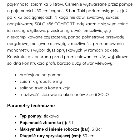
pojemności zbiornika 5 litrów. Ciśnienie wytwarzane przez pompę
o pojemności 480 cm³ wynosi 3 bar. Taki poziom osiąga się już
po kilku pociągnięciach. Nikogo nie dziwi światowy sukces
opryskiwaczy SOLO 456 COMFORT, gdy zacznie się wymieniać
ich cechy użytkowe: przestronny otwór umożliwiający
nieskomplikowane czyszczenie, ponad półmetrowe przewody
opryskowe, masywne uchwyty z możliwością zamontowania
manometru i wybór dysz opryskowych w ramach pakietu.
Konstrukcja z ochroną przed promieniowaniem UV, wyjątkowo
solidna konstrukcja profi, bardzo duży otwór wlewowy.
profesjonalna pompa
zbiornik grubościenny
solidna trwała konstrukcja
możliwość stosowania akcesoriów z serii SOLO
Parametry techniczne
tłokowa
Typ pompy:
5 l
Pojemność zbiornika (l):
3 Bar
Maksymalne ciśnienie robocze (bar):
50 cm
Długość rury spryskującej (cm):