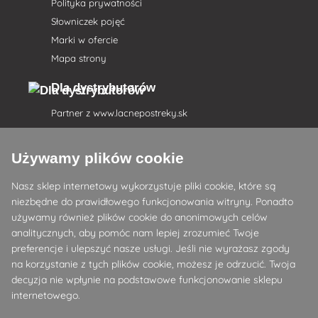
Polityka prywatności
Słowniczek pojęć
Marki w ofercie
Mapa strony
Dla dystrybutorów
Partner z
www.lacnepostreky.sk
Używamy plików cookie
Nasz sklep internetowy wykorzystuje pliki cookie, które są
Zawsze służymy fachową poradą
niezbędne do prawidłowego funkcjonowania witryny. Ponadto
używamy również plików cookie do anonimowych celów
Reklamacje są rozpatrywane w ciągu 24 godzin
analitycznych, aby pomóc nam lepiej zrozumieć Twoje
preferencje i ulepszyć nasze usługi. Jeśli nie wyrażasz zgody
85% towarów w magazynie
na korzystanie z tych plików cookie, możesz je odrzucić. Twoja
decyzja nie wpłynie na podstawowe funkcjonowanie sklepu
Dostawa w ciągu 24 godzin od poniedziałku do piątku
internetowego.