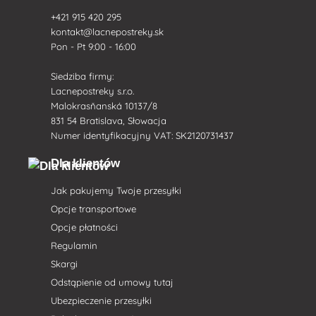
+421 915 420 295
kontakt@lacnepostreky.sk
Pon - Pt 9:00 - 16:00
Siedziba firmy:
Lacnepostreky s.r.o.
Malokrasňanská 10137/8
831 54 Bratislava, Słowacja
Numer identyfikacyjny VAT: SK2120731437
Dla klientów
Jak pakujemy Twoje przesyłki
Opcje transportowe
Opcje płatności
Regulamin
Skargi
Odstąpienie od umowy tutaj
Ubezpieczenie przesyłki