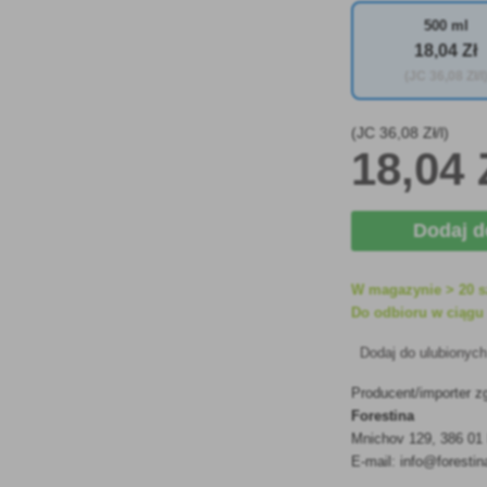
500 ml
18
,04 Zł
(JC
36
,08 Zł/l
(JC
36
,08 Zł/l)
18
,04 
Dodaj 
W magazynie > 20 s
Do odbioru w ciągu 
Dodaj do ulubionyc
Producent/importer z
Forestina
Mnichov 129, 386 01
E-mail: info@forestin