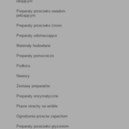
latającym
Preparaty przeciwko owadom
pełzającym
Preparaty przeciwko ćmom
Preparaty odstraszające
Materiały hodowlane
Preparaty pomocnicze
Podłoża
Nawozy
Zestawy preparatów
Preparaty enzymatyczne
Ptasie strachy na wróble
Ogrodzenia przeciw zapachom
Preparaty przeciwko gryzoniom