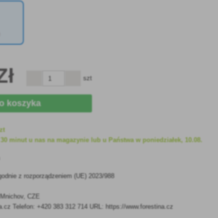
)
Zł
szt
do koszyka
zt
30 minut u nas na magazynie lub u Państwa w poniedziałek, 10.08.
h
godnie z rozporządzeniem (UE) 2023/988
 Mnichov, CZE
a.cz Telefon: +420 383 312 714 URL: https://www.forestina.cz