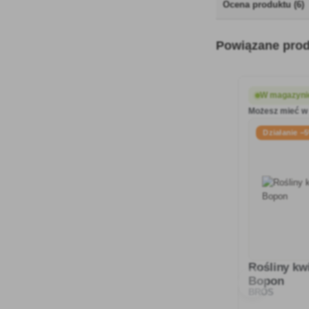
Ocena produktu (6)
Powiązane pro
W magazynie
Możesz mieć w 
Działanie −
Rośliny kw
Bopon
BROS