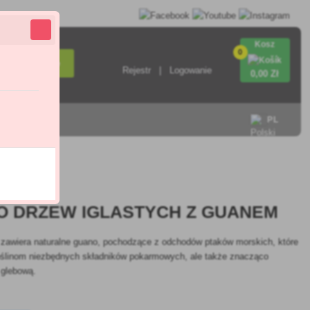
Kosz
0
Wyszukiwanie
Rejestr
Logowanie
0
,00 Zł
ontakt
PL
5.0
O DRZEW IGLASTYCH Z GUANEM
 zawiera naturalne guano, pochodzące z odchodów ptaków morskich, które
roślinom niezbędnych składników pokarmowych, ale także znacząco
 glebową.