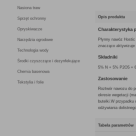
Nasiona traw
Opis produktu
Sprzęt ochronny
Opryskiwacze
Charakterystyka 
Płynny nawóz Hostic 
Narzędzia ogrodowe
znacząco aktywizuje 
Technologia wody
Składniki
Środki czyszczące i dezynfekujące
5% N + 5% P2O5 +
Chemia basenowa
Zastosowanie
Tekstylia i folie
Roztwór nawozu do po
okresie wegetacji (m
butelki.W przypadku 
odżywiania dolistneg
Tabela parametrów