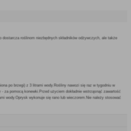
o dostarcza roślinom niezbędnych składników odżywczych, ale także
na po brzegi) z 3 litrami wody.Rośliny nawozi się raz w tygodniu w
eby - za pomocą konewki.Przed użyciem dokładnie wstrząsnąć zawartość
trami wody.Oprysk wykonuje się rano lub wieczorem.Nie należy stosować