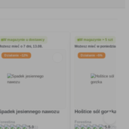
W magazynie u dostawcy
W magazynie > 5 szt
Możesz mieć o 7 dni, 13.08.
Możesz mieć w poniedziałek, 10.0
Działanie −12%
Działanie −5%
Spadek jesiennego nawozu
Hoštice sól gorzka
Forestina
Forestina
(1)
(25)
5.0
5.0