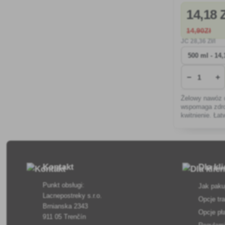
14
,18 
14
,90Zł
JC
28
,36 Zł/l
−
+
Żelowy nawóz d
wspomaga zdrow
kwitnienie. Łat
wchłanianie gw
odżywienie pię
Kontakt
Dla kl
Punkt obsługi:
Jak paku
Lacnepostreky s.r.o.
Opcje tr
Brnianska 2343
Opcje pł
911 05 Trenčín