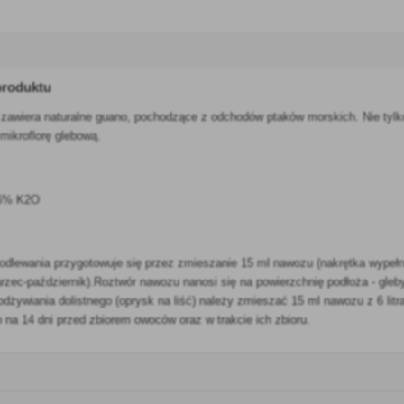
produktu
zawiera naturalne guano, pochodzące z odchodów ptaków morskich. Nie tylk
mikroflorę glebową.
 6% K2O
dlewania przygotowuje się przez zmieszanie 15 ml nawozu (nakrętka wypełnio
arzec-październik).Roztwór nawozu nanosi się na powierzchnię podłoża - gl
odżywiania dolistnego (oprysk na liść) należy zmieszać 15 ml nawozu z 6 li
o na 14 dni przed zbiorem owoców oraz w trakcie ich zbioru.