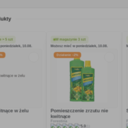
dukty
 > 5 szt
W magazynie 3 szt
poniedziałek, 10.08.
Możesz mieć w poniedziałek, 10.08.
5%
Działanie −2%
itnące w żelu
Pomieszczenie zrzutu nie
kwitnące
Forestina
(1)
5.0