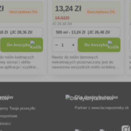
Zł
13
,24 Zł
Oszczędzasz 5%
Oszczędzasz 2%
13
,52Zł
JC
26
,48 Zł/l
−
+
Do koszyka
Do koszyka
o roślin kwitnących
Nawóz do roślin domowych
y wzrost i obfite
niekwitnących przeznaczony jest do
wa aplikacja i szybkie
nawożenia wszystkich roślin ozdobnych
arantują natychmiastowe
posiadających liście.
knych i trwałych kwiatów.
ientów
Dla dystrybutorów
Partner z
www.lacnepostreky.sk
jemy Twoje przesyłki
ansportowe
atności