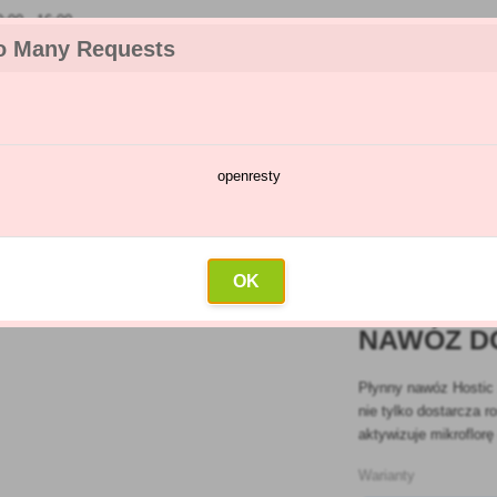
00 - 16:00
o Many Requests
openresty
talog chorób i szkodników
Kalendarz oprysków
Hurtownia
K
nne
»
Nawóz do drzew iglastych z guanem
OK
NAWÓZ D
Płynny nawóz Hostic
nie tylko dostarcza 
aktywizuje mikroflorę
Warianty