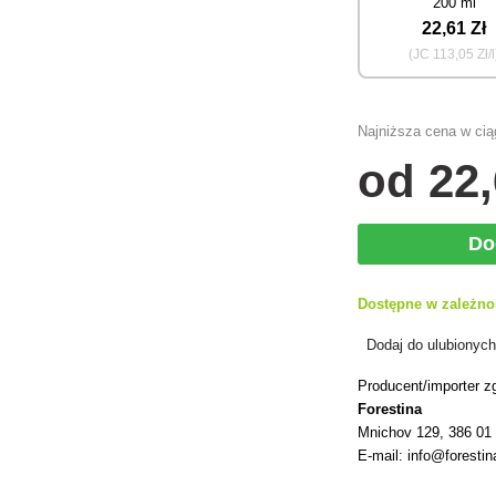
200 ml
22
,61 Zł
(JC
113
,05 Zł/l
Najniższa cena w ciąg
od
22
Do
Dostępne w zależno
Dodaj do ulubionyc
Producent/importer z
Forestina
Mnichov 129, 386 01
E-mail: info@forestin