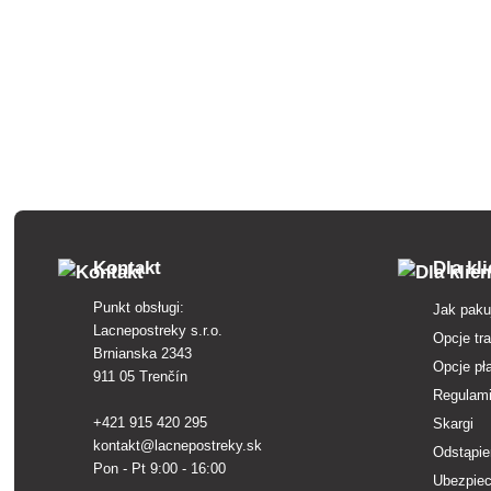
piękne, efekt
swoim
Kontakt
Dla kl
Punkt obsługi:
Jak paku
Lacnepostreky s.r.o.
Opcje tr
Brnianska 2343
Opcje pł
911 05 Trenčín
Regulam
+421 915 420 295
Skargi
kontakt@lacnepostreky.sk
Odstąpie
Pon - Pt 9:00 - 16:00
Ubezpiec