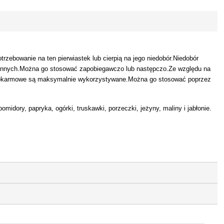
rzebowanie na ten pierwiastek lub cierpią na jego niedobór.Niedobór
wapiennych.Można go stosować zapobiegawczo lub następczo.Ze względu na
ki pokarmowe są maksymalnie wykorzystywane.Można go stosować poprzez
omidory, papryka, ogórki, truskawki, porzeczki, jeżyny, maliny i jabłonie.