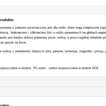
produktu
esinowy z żelazem przeznaczony jest dla roślin, które mają zwiększone zapot
hlorozą - blaknięciem i żółknięciem liści u roślin uprawianych na glebach 
awóz jest bardzo dobrze pobierany przez rośliny, a poszczególne składni
ub oprysk na liście.
 rośliny z niedoborem żelaza to róże, petunie, hortensje, magnolie, cytrusy, p
ozpuszczalne w wodzie, 3% siarki - siarka rozpuszczalna w wodzie SO4
dukty