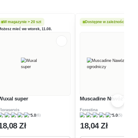
W magazynie > 20 szt
Dostępne w zależności od war
Możesz mieć we wtorek, 11.08.
Wuxal super
Muscadine Nawóz ogrod
Floraservis
Forestina
(6)
(5)
5.0
5.0
18
,08 Zł
18
,04 Zł