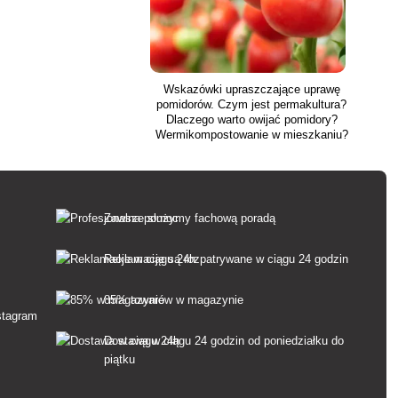
bfite kwitnienie przez cały
sezon.
Wskazówki upraszczające uprawę
pomidorów. Czym jest permakultura?
Dlaczego warto owijać pomidory?
Wermikompostowanie w mieszkaniu?
Jak uprawiać pomidory na balkonie?
Zawsze służymy fachową poradą
Reklamacje są rozpatrywane w ciągu 24 godzin
85% towarów w magazynie
Dostawa w ciągu 24 godzin od poniedziałku do
piątku