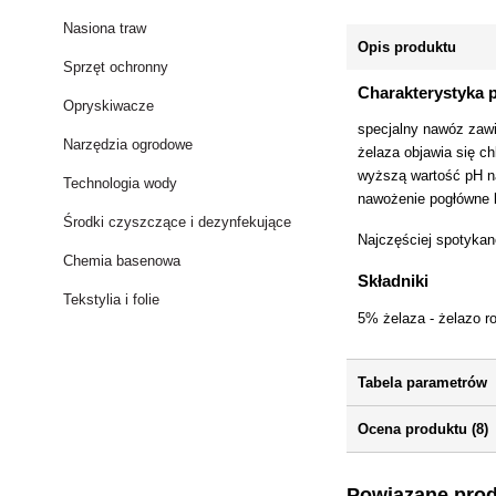
Nasiona traw
Opis produktu
Sprzęt ochronny
Charakterystyka 
Opryskiwacze
specjalny nawóz zawi
Narzędzia ogrodowe
żelaza objawia się c
wyższą wartość pH n
Technologia wody
nawożenie pogłówne l
Środki czyszczące i dezynfekujące
Najczęściej spotykane
Chemia basenowa
Składniki
Tekstylia i folie
5% żelaza - żelazo r
Tabela parametrów
Ocena produktu (8)
Powiązane pro