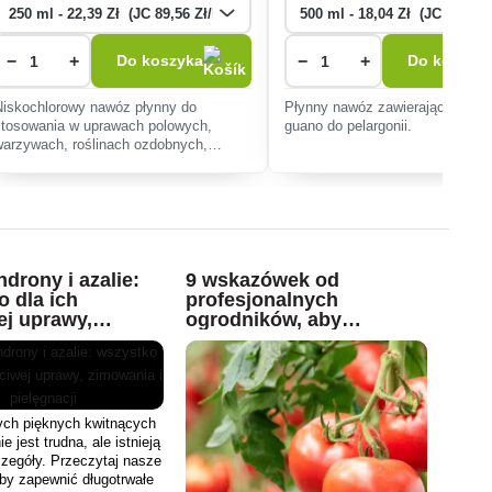
−
+
−
+
Do koszyka
Do koszyk
Niskochlorowy nawóz płynny do
Płynny nawóz zawierający natur
stosowania w uprawach polowych,
guano do pelargonii.
warzywach, roślinach ozdobnych,
drzewach owocowych i winorośli.
drony i azalie:
9 wskazówek od
o dla ich
profesjonalnych
ej uprawy,
ogrodników, aby
a i pielęgnacji
ulepszyć uprawę
pomidorów
ych pięknych kwitnących
e jest trudna, ale istnieją
zegóły. Przeczytaj nasze
aby zapewnić długotrwałe