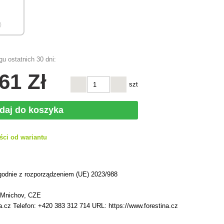
)
u ostatnich 30 dni:
,61 Zł
szt
daj do koszyka
ści od wariantu
h
godnie z rozporządzeniem (UE) 2023/988
 Mnichov, CZE
a.cz Telefon: +420 383 312 714 URL: https://www.forestina.cz