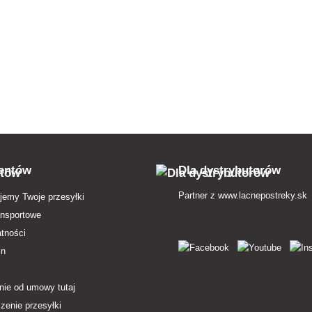
owne róże także w
instrukcje dla posiadaczy kwitnących
zdrowie i o
 ogrodzie.
krzewów.
ientów
Dla dystrybutorów
Partner z
www.lacnepostreky.sk
jemy Twoje przesyłki
ansportowe
atności
in
nie od umowy tutaj
zenie przesyłki