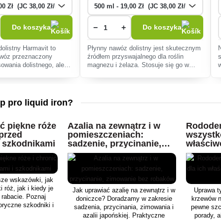
−
+
Do koszyka
Do koszyka
olistny Harmavit to
Płynny nawóz dolistny jest skutecznym
awóz przeznaczony
źródłem przyswajalnego dla roślin
sowania dolistnego, ale
magnezu i żelaza. Stosuje się go w
ania roślin.
przypadku niedoboru żelaza, magnezu i
siarki, przy objawach chlorozy
(żółknięcia
 pro liquid iron?
ć piękne róże
Azalia na zewnątrz i w
Rododen
 przed
pomieszczeniach:
wszystk
i szkodnikami
sadzenie, przycinanie,
właściw
zimowanie bez robaków
zimowani
sze wskazówki, jak
 róż, jak i kiedy je
Jak uprawiać azalię na zewnątrz i w
Uprawa t
 rabacie. Poznaj
doniczce? Doradzamy w zakresie
krzewów ni
oryczne szkodniki i
sadzenia, przycinania, zimowania i
pewne szc
ś mógł wyhodować
azalii japońskiej. Praktyczne
porady, 