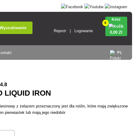
Kosz
0
Wyszukiwanie
Rejestr
Logowanie
0
,00 Zł
ontakt
PL
4.8
 LIQUID IRON
esinowy z żelazem przeznaczony jest dla roślin, które mają zwiększone
n pierwiastek lub mają jego niedobór.