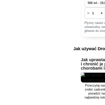
−
+
Płynny nawóz d
uniwersalny n
głównie do sto
także do podlew
Jak używać Drop
Jak uprawia
i chronić je
chorobami 
Przeczytaj na
zrobić sadzonki
posadzić na
najbardziej not
choroby, aby