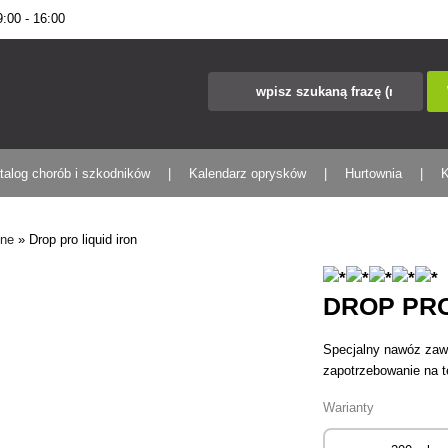
00 - 16:00
talog chorób i szkodników
Kalendarz oprysków
Hurtownia
K
nne
»
Drop pro liquid iron
DROP PRO
Specjalny nawóz zawi
zapotrzebowanie na te
Warianty