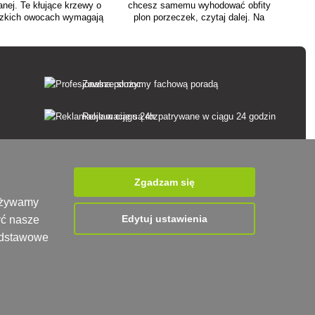
nej. Te kłujące krzewy o
chcesz samemu wyhodować obfity
rzkich owocach wymagają
plon porzeczek, czytaj dalej. Na
j pielęgnacji, aby co roku
wstępie należy zaznaczyć, że różne
fite zbiory. Jak sadzić,
odmiany porzeczek są uprawiane z
nać i nawozić jeżyny?
różnych gatunków rodzaju Ribes - a
zatem mają różne warunki uprawy i
pielęgnacji.
Zawsze służymy fachową poradą
Reklamacje są rozpatrywane w ciągu 24 godzin
85% towarów w magazynie
Dostawa w ciągu 24 godzin od poniedziałku do
Zgadzam się
piątku
 używamy
Edytuj ustawienia
yć nasze
podstawowe