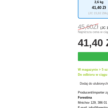
2,6 kg
41
,40 Zł
(JC
15
,92 Zł/k
45
,60Zł
(JC
Najniższa cena w ciąg
41
,40 
W magazynie > 5 sz
Do odbioru w ciągu 
Dodaj do ulubionyc
Producent/importer z
Forestina
Mnichov 129, 386 01
E-mail: info@forestin