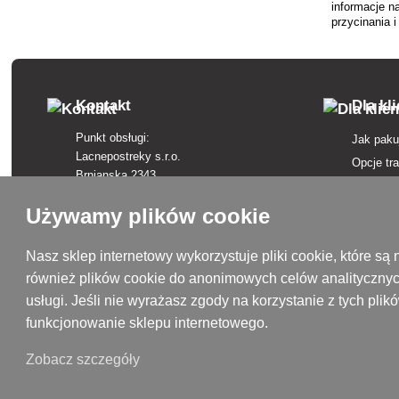
informacje n
przycinania i
Uzyskaj por
wskazówki ogr
udanej uprawy 
Kontakt
Dla kl
Punkt obsługi:
Jak paku
Lacnepostreky s.r.o.
Opcje tr
Brnianska 2343
Opcje pł
911 05 Trenčín
Regulam
Używamy plików cookie
+421 915 420 295
Skargi
kontakt@lacnepostreky.sk
Odstąpie
Nasz sklep internetowy wykorzystuje pliki cookie, które 
Pon - Pt 9:00 - 16:00
również plików cookie do anonimowych celów analitycznyc
Ubezpiec
usługi. Jeśli nie wyrażasz zgody na korzystanie z tych pl
Polityka
Siedziba firmy:
funkcjonowanie sklepu internetowego.
Lacnepostreky s.r.o.
Słownicz
Malokrasňanská 10137/8
Marki w 
Zobacz szczegóły
831 54 Bratislava, Słowacja
Mapa str
Numer identyfikacyjny VAT: SK2120731437