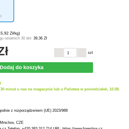
g)
15
,92 Zł/kg)
u ostatnich 30 dni:
39
,36 Zł
Zł
szt
Dodaj do koszyka
t
30 minut u nas na magazynie lub u Państwa w poniedziałek, 10.08.
h
godnie z rozporządzeniem (UE) 2023/988
 Mnichov, CZE
a.cz Telefon: +420 383 312 714 URL: https://www.forestina.cz