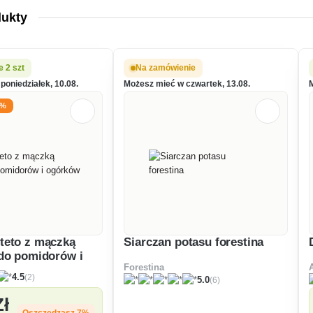
dukty
 2 szt
Na zamówienie
poniedziałek, 10.08.
Możesz mieć w czwartek, 13.08.
7%
teto z mączką
Siarczan potasu forestina
do pomidorów i
Forestina
(2)
4.5
(6)
5.0
Zł
Oszczędzasz 7%