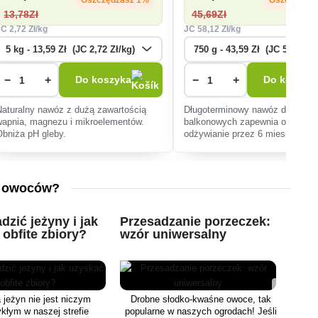
13
,78Zł
45
,69Zł
JC
2
,72 Zł/kg
JC
58
,12 Zł/kg
−
+
−
+
Do koszyka
Do koszyk
Naturalny nawóz z dużą zawartością
Długoterminowy nawóz do kwiat
wapnia, magnezu i mikroelementów.
balkonowych zapewnia optymal
Obniża pH gleby.
odżywianie przez 6 miesięcy, sp
obfitemu kwitnieniu i silnemu wz
bez ryzyka przenawożenia, dzię
stopniowemu uwalnian
h owoców?
dzić jeżyny i jak
Przesadzanie porzeczek:
obfite zbiory?
wzór uniwersalny
 jeżyn nie jest niczym
Drobne słodko-kwaśne owoce, tak
kłym w naszej strefie
popularne w naszych ogrodach! Jeśli