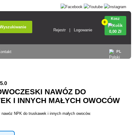
Kosz
0
Wyszukiwanie
Rejestr
Logowanie
0
,00 Zł
ontakt
PL
5.0
OWOCZESKI NAWÓZ DO
EK I INNYCH MAŁYCH OWOCÓW
y nawóz NPK do truskawek i innych małych owoców.