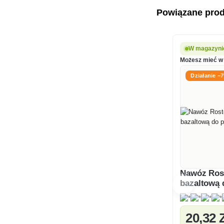
Powiązane pro
W magazynie
Możesz mieć w 
Działanie −
Nawóz Ros
bazaltową 
ogórków
20
,32 