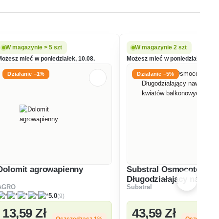
W magazynie > 5 szt
W magazynie 2 szt
Możesz mieć w poniedziałek, 10.08.
Możesz mieć w poniedziałek, 10.0
Działanie −1%
Działanie −5%
Dolomit agrowapienny
Substral Osmocote
Długodziałający nawóz 
AGRO
Substral
kwiatów balkonowych
(9)
5.0
13
,59 Zł
43
,59 Zł
Oszczędzasz 1%
Oszczędza