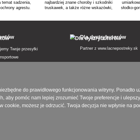
a temat sadzenia,
najbardziej znane choroby i szkodniki
umiarkowa
 ochrony agrestu.
truskawek, a także różne wskazówki,
słodko-go
ady ekspertów i
jak zmaksymalizować zbiory. Metoda
odpowiednie
odnicze dotyczące
nawożenia, odmiany i inne
dawać ob
i obfitych zbiorów.
informacje.
przyci
ientów
Dla dystrybutorów
Partner z
www.lacnepostreky.sk
jemy Twoje przesyłki
ansportowe
atności
in
nie od umowy tutaj
są niezbędne do prawidłowego funkcjonowania witryny. Ponadto
h, aby pomóc nam lepiej zrozumieć Twoje preferencje i ulepsz
zenie przesyłki
ików cookie, możesz je odrzucić. Twoja decyzja nie wpłynie na 
 prywatności
ek pojęć
ofercie
ony