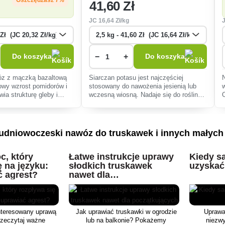
41
,60 Zł
JC
16
,64 Zł/kg
−
+
Do koszyka
Do koszyka
óz z mączką bazaltową
Siarczan potasu jest najczęściej
wy wzrost pomidorów i
stosowany do nawożenia jesienią lub
ia strukturę gleby i
wczesną wiosną. Nadaje się do roślin
ność roślin, idealny do
bardziej wrażliwych na chlor.
znych.
udniowoczeski nawóz do truskawek i innych małyc
c, który
Łatwe instrukcje uprawy
Kiedy sa
ę na języku:
słodkich truskawek
uzyskać 
ć agrest?
nawet dla
początkujących
nteresowany uprawą
Jak uprawiać truskawki w ogrodzie
Uprawa
rzeczytaj ważne
lub na balkonie? Pokażemy
niezwy