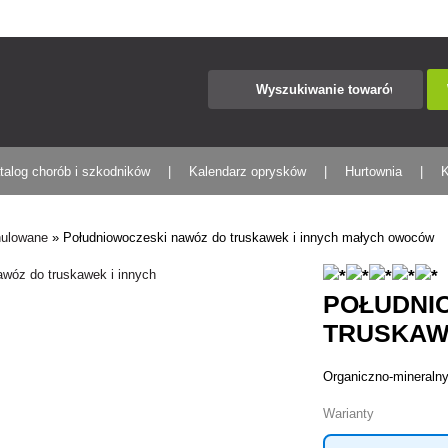
talog chorób i szkodników
Kalendarz oprysków
Hurtownia
K
nulowane
»
Południowoczeski nawóz do truskawek i innych małych owoców
POŁUDNI
TRUSKAW
Organiczno-mineraln
Warianty