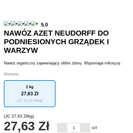
5.0
NAWÓZ AZET NEUDORFF DO
PODNIESIONYCH GRZĄDEK I
WARZYW
Nawóz organiczny zapewniający obfite zbiory. Wspomaga mikoryzę.
Warianty
1 kg
27
,63 Zł
(JC
27
,63 Zł/kg)
(JC
27
,63 Zł/kg)
27
,63 Zł
szt