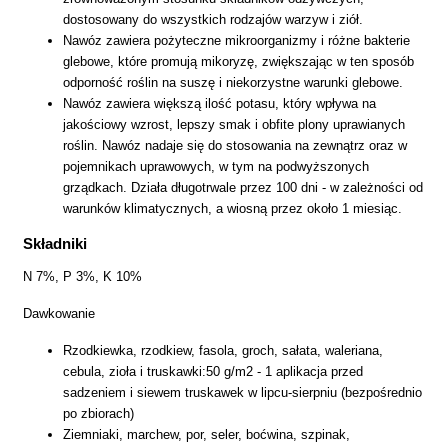
dostosowany do wszystkich rodzajów warzyw i ziół.
Nawóz zawiera pożyteczne mikroorganizmy i różne bakterie
glebowe, które promują mikoryzę, zwiększając w ten sposób
odporność roślin na suszę i niekorzystne warunki glebowe.
Nawóz zawiera większą ilość potasu, który wpływa na
jakościowy wzrost, lepszy smak i obfite plony uprawianych
roślin. Nawóz nadaje się do stosowania na zewnątrz oraz w
pojemnikach uprawowych, w tym na podwyższonych
grządkach. Działa długotrwale przez 100 dni - w zależności od
warunków klimatycznych, a wiosną przez około 1 miesiąc.
Składniki
N 7%, P 3%, K 10%
Dawkowanie
Rzodkiewka, rzodkiew, fasola, groch, sałata, waleriana,
cebula, zioła i truskawki:50 g/m2 - 1 aplikacja przed
sadzeniem i siewem truskawek w lipcu-sierpniu (bezpośrednio
po zbiorach)
Ziemniaki, marchew, por, seler, boćwina, szpinak,