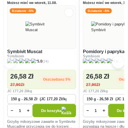
Możesz mieć we wtorek, 11.08.
Możesz mieć we wtorek, 11.
Działanie −5%
Działanie −5%
Symbivit Muscat
Pomidory i papryka 
Symbiom
Symbiom
(24)
(17)
5.0
4.6
26
,58 Zł
26
,58 Zł
Oszczędzasz 5%
Oszc
27
,90Zł
27
,90Zł
JC
177
,20 Zł/kg
JC
177
,20 Zł/kg
−
+
−
+
Do koszyka
Do ko
Grzyby mikoryzowe zawarte w Symbivite
Grzyby mikoryzowe zawart
Muscadine przyczepią się do korzeni
pozwalają na lepsze i dłuż