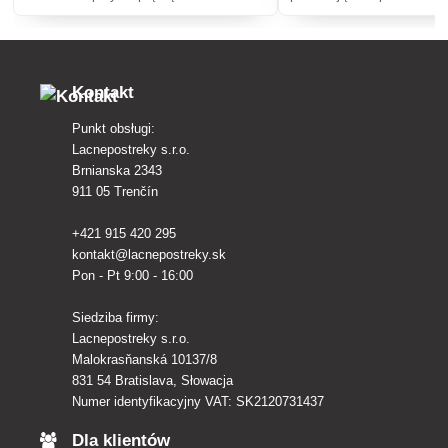
Twoich roślin i będą się rozrastać,
wody i składników pokarmo
czerpiąc składniki odżywcze z gleby i
efektywniejsze dostarczani
wspierając roślinę przez całe jej życ
zwłaszcza w okresie dojrz
Kontakt
Punkt obsługi:
Lacnepostreky s.r.o.
Brnianska 2343
911 05 Trenčín
+421 915 420 295
kontakt@lacnepostreky.sk
Pon - Pt 9:00 - 16:00
Siedziba firmy:
Lacnepostreky s.r.o.
Malokrasňanská 10137/8
831 54 Bratislava, Słowacja
Numer identyfikacyjny VAT: SK2120731437
Dla klientów