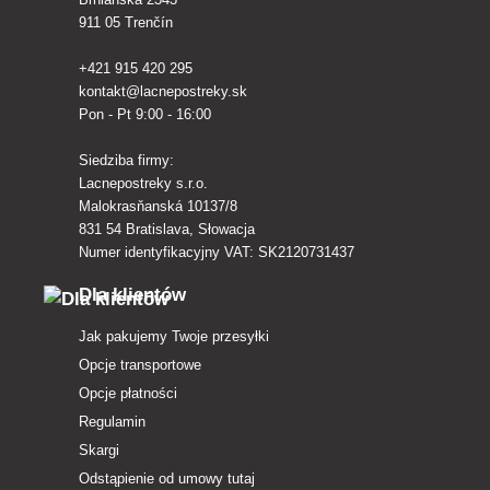
911 05 Trenčín
+421 915 420 295
kontakt@lacnepostreky.sk
Pon - Pt 9:00 - 16:00
Siedziba firmy:
Lacnepostreky s.r.o.
Malokrasňanská 10137/8
831 54 Bratislava, Słowacja
Numer identyfikacyjny VAT: SK2120731437
Dla klientów
Jak pakujemy Twoje przesyłki
Opcje transportowe
Opcje płatności
Regulamin
Skargi
Odstąpienie od umowy tutaj