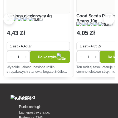
Nasiona ciecierzycy 4g
Good Seeds Purple 
(1)
5.0
Beans 10g
(1)
5.0
4
,43 Zł
4
,05 Zł
−
+
−
+
Do koszyka
Do ko
Wysokiej jakości nasiona roślin
Ten rodzaj fasoli oferuje pi
strączkowych stanowią bogate źródło
ciemnofioletowe strąki, id
białka i błonnika w ogrodzie. Łatwa
do spożycia na świeżo, jak
uprawa zapewnia smaczne zbiory do
gotowania. Łatwa w uprawie
zup, sałatek lub hummusu.
plony i jest odporna na cho
Kontakt
Punkt obsługi:
Lacnepostreky s.r.o.
Brnianska 2343