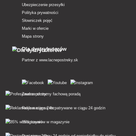
Ubezpieczenie przesyłki
Polityka prywatności
Słowniczek pojęć
Marki w ofercie
Mapa strony
Dla dystrybutorów
Partner z
www.lacnepostreky.sk
Zawsze służymy fachową poradą
Reklamacje są rozpatrywane w ciągu 24 godzin
85% towarów w magazynie
Dostawa w ciągu 24 godzin od poniedziałku do piątku