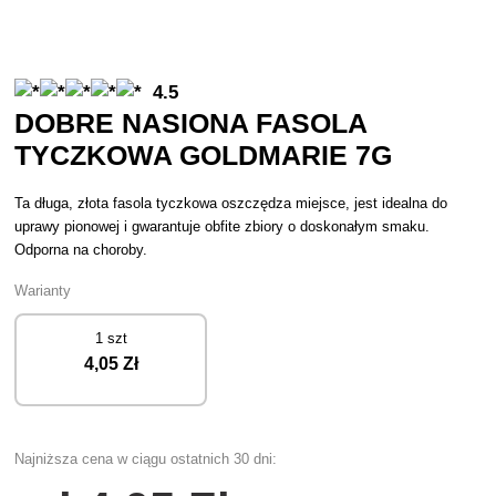
4.5
DOBRE NASIONA FASOLA
TYCZKOWA GOLDMARIE 7G
Ta długa, złota fasola tyczkowa oszczędza miejsce, jest idealna do
uprawy pionowej i gwarantuje obfite zbiory o doskonałym smaku.
Odporna na choroby.
Warianty
1 szt
4
,05 Zł
Najniższa cena w ciągu ostatnich 30 dni: