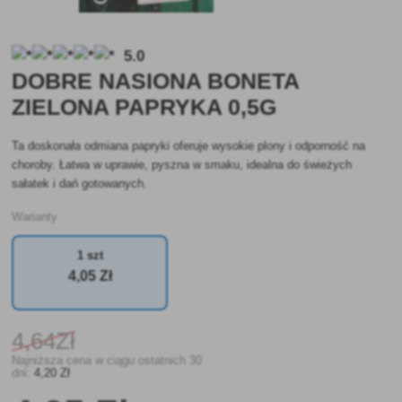
5.0
DOBRE NASIONA BONETA
ZIELONA PAPRYKA 0,5G
Ta doskonała odmiana papryki oferuje wysokie plony i odporność na
choroby. Łatwa w uprawie, pyszna w smaku, idealna do świeżych
sałatek i dań gotowanych.
Warianty
1 szt
4
,05 Zł
4
,64Zł
Najniższa cena w ciągu ostatnich 30
dni:
4
,20 Zł