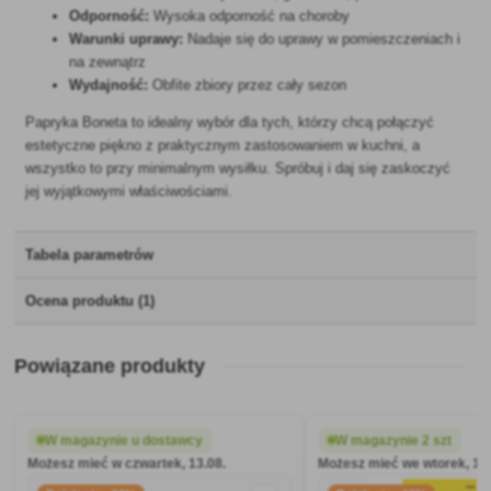
Odporność:
Wysoka odporność na choroby
Warunki uprawy:
Nadaje się do uprawy w pomieszczeniach i
na zewnątrz
Wydajność:
Obfite zbiory przez cały sezon
Papryka Boneta to idealny wybór dla tych, którzy chcą połączyć
estetyczne piękno z praktycznym zastosowaniem w kuchni, a
wszystko to przy minimalnym wysiłku. Spróbuj i daj się zaskoczyć
jej wyjątkowymi właściwościami.
Tabela parametrów
Ocena produktu (1)
Powiązane produkty
W magazynie u dostawcy
W magazynie 2 szt
Możesz mieć w czwartek, 13.08.
Możesz mieć we wtorek, 11.