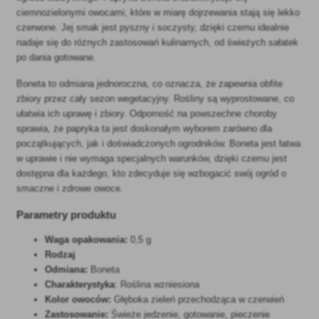
ciemnozielonymi owocami, które w miarę dojrzewania stają się lekko
czerwone. Jej smak jest pyszny i soczysty, dzięki czemu idealnie
nadaje się do różnych zastosowań kulinarnych, od świeżych sałatek
po dania gotowane.
Boneta to odmiana jednoroczna, co oznacza, że zapewnia obfite
zbiory przez cały sezon wegetacyjny. Rośliny są wyprostowane, co
ułatwia ich uprawę i zbiory. Odporność na powszechne choroby
sprawia, że papryka ta jest doskonałym wyborem zarówno dla
początkujących, jak i doświadczonych ogrodników. Boneta jest łatwa
w uprawie i nie wymaga specjalnych warunków, dzięki czemu jest
dostępna dla każdego, kto zdecyduje się wzbogacić swój ogród o
smaczne i zdrowe owoce.
Parametry produktu
Waga opakowania:
0,5 g
Rodzaj
Odmiana:
Boneta
Charakterystyka
: Roślina wzniesiona
Kolor owoców:
Głęboka zieleń przechodząca w czerwień
Zastosowanie:
Świeże jedzenie, gotowanie, pieczenie