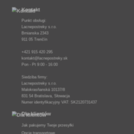
Kontakt
Punkt obsługi:
Lacnepostreky s.r.o.
Brnianska 2343
911 05 Trenčín
+421 915 420 295
kontakt@lacnepostreky.sk
Pon - Pt 9:00 - 16:00
Siedziba firmy:
Lacnepostreky s.r.o.
Malokrasňanská 10137/8
831 54 Bratislava, Słowacja
Numer identyfikacyjny VAT: SK2120731437
Dla klientów
Jak pakujemy Twoje przesyłki
Opcje transportowe