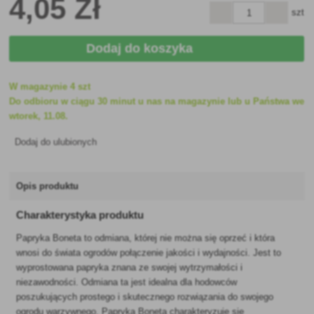
4
,05 Zł
szt
Dodaj do koszyka
W magazynie 4 szt
Do odbioru w ciągu 30 minut u nas na magazynie lub u Państwa we
wtorek, 11.08.
Dodaj do ulubionych
Opis produktu
Charakterystyka produktu
Papryka Boneta to odmiana, której nie można się oprzeć i która
wnosi do świata ogrodów połączenie jakości i wydajności. Jest to
wyprostowana papryka znana ze swojej wytrzymałości i
niezawodności. Odmiana ta jest idealna dla hodowców
poszukujących prostego i skutecznego rozwiązania do swojego
ogrodu warzywnego. Papryka Boneta charakteryzuje się