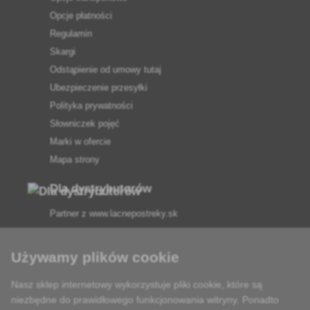
Opcje płatności
Regulamin
Skargi
Odstąpienie od umowy tutaj
Ubezpieczenie przesyłki
Polityka prywatności
Słowniczek pojęć
Marki w ofercie
Mapa strony
Dla dystrybutorów
Partner z
www.lacnepostreky.sk
Używamy plików cookie
Nasz sklep internetowy wykorzystuje pliki cookie, które są
Zawsze służymy fachową poradą
niezbędne do prawidłowego funkcjonowania witryny. Ponadto