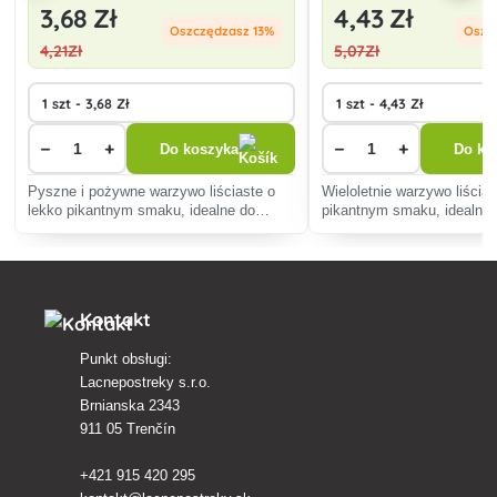
3
,68 Zł
4
,43 Zł
Oszczędzasz 13%
Oszc
4
,21Zł
5
,07Zł
−
+
−
+
Do koszyka
Do ko
Pyszne i pożywne warzywo liściaste o
Wieloletnie warzywo liścias
lekko pikantnym smaku, idealne do
pikantnym smaku, idealne 
sałatek lub pizzy. Łatwa w uprawie i
kanapek lub pizzy. Łatwe w
szybka w zbiorach, gwarantuje świeże
bogate źródło witamin A, C,
zbiory pełne witamin.
minerałów.
Kontakt
Punkt obsługi:
Lacnepostreky s.r.o.
Brnianska 2343
911 05 Trenčín
+421 915 420 295