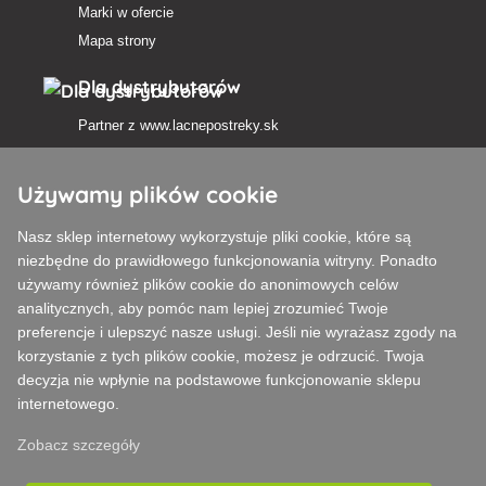
Marki w ofercie
Mapa strony
Dla dystrybutorów
Partner z
www.lacnepostreky.sk
Używamy plików cookie
Nasz sklep internetowy wykorzystuje pliki cookie, które są
Zawsze służymy fachową poradą
niezbędne do prawidłowego funkcjonowania witryny. Ponadto
używamy również plików cookie do anonimowych celów
Reklamacje są rozpatrywane w ciągu 24 godzin
analitycznych, aby pomóc nam lepiej zrozumieć Twoje
preferencje i ulepszyć nasze usługi. Jeśli nie wyrażasz zgody na
85% towarów w magazynie
korzystanie z tych plików cookie, możesz je odrzucić. Twoja
decyzja nie wpłynie na podstawowe funkcjonowanie sklepu
Dostawa w ciągu 24 godzin od poniedziałku do piątku
internetowego.
Zobacz szczegóły