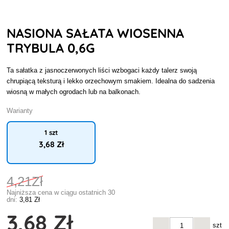
NASIONA SAŁATA WIOSENNA
TRYBULA 0,6G
Ta sałatka z jasnoczerwonych liści wzbogaci każdy talerz swoją
chrupiącą teksturą i lekko orzechowym smakiem. Idealna do sadzenia
wiosną w małych ogrodach lub na balkonach.
Warianty
1 szt
3
,68 Zł
4
,21Zł
Najniższa cena w ciągu ostatnich 30
dni:
3
,81 Zł
3
,68 Zł
szt