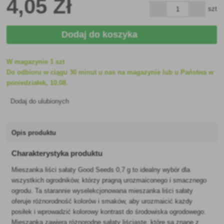
4
,05 Zł
szt
Dodaj do koszyka
W magazynie 1 szt
Do odbioru w ciągu 30 minut u nas na magazynie lub u Państwa w
poniedziałek, 10.08.
Dodaj do ulubionych
Opis produktu
Charakterystyka produktu
Mieszanka liści sałaty Good Seeds 0,7 g to idealny wybór dla
wszystkich ogrodników, którzy pragną urozmaiconego i smacznego
ogrodu. Ta starannie wyselekcjonowana mieszanka liści sałaty
oferuje różnorodność kolorów i smaków, aby urozmaicić każdy
posiłek i wprowadzić kolorowy kontrast do środowiska ogrodowego.
Mieszanka zawiera różnorodne sałaty liściaste, które są znane z