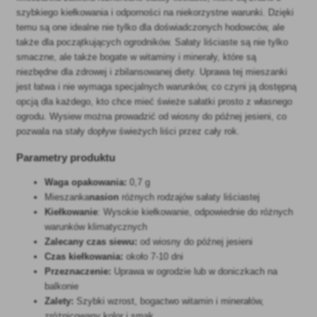
szybkiego kiełkowania i odporności na niekorzystne warunki. Dzięki
temu są one idealne nie tylko dla doświadczonych hodowców, ale
także dla początkujących ogrodników. Sałaty liściaste są nie tylko
smaczne, ale także bogate w witaminy i minerały, które są
niezbędne dla zdrowej i zbilansowanej diety. Uprawa tej mieszanki
jest łatwa i nie wymaga specjalnych warunków, co czyni ją dostępną
opcją dla każdego, kto chce mieć świeże sałatki prosto z własnego
ogrodu. Wysiew można prowadzić od wiosny do późnej jesieni, co
pozwala na stały dopływ świeżych liści przez cały rok.
Parametry produktu
Waga opakowania:
0,7 g
Mieszanka
nasion
różnych rodzajów sałaty liściastej
Kiełkowanie
: Wysokie kiełkowanie, odpowiednie do różnych
warunków klimatycznych
Zalecany czas siewu:
od wiosny do późnej jesieni
Czas kiełkowania:
około 7-10 dni
Przeznaczenie:
Uprawa w ogrodzie lub w doniczkach na
balkonie
Zalety:
Szybki wzrost, bogactwo witamin i minerałów,
zróżnicowany kolor i smak