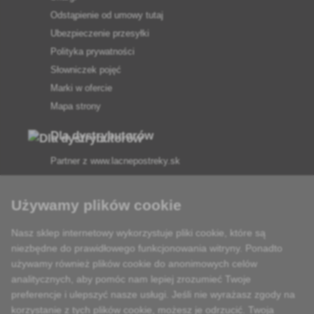
Odstąpienie od umowy tutaj
Ubezpieczenie przesyłki
Polityka prywatności
Słowniczek pojęć
Marki w ofercie
Mapa strony
Dla dystrybutorów
Partner z
www.lacnepostreky.sk
Używamy plików cookie
Nasz sklep internetowy wykorzystuje pliki cookie, które są
Zawsze służymy fachową poradą
niezbędne do prawidłowego funkcjonowania witryny. Ponadto
używamy również plików cookie do anonimowych celów
Reklamacje są rozpatrywane w ciągu 24 godzin
analitycznych, aby pomóc nam lepiej zrozumieć Twoje
preferencje i ulepszyć nasze usługi. Jeśli nie wyrażasz zgody na
85% towarów w magazynie
korzystanie z tych plików cookie, możesz je odrzucić. Twoja