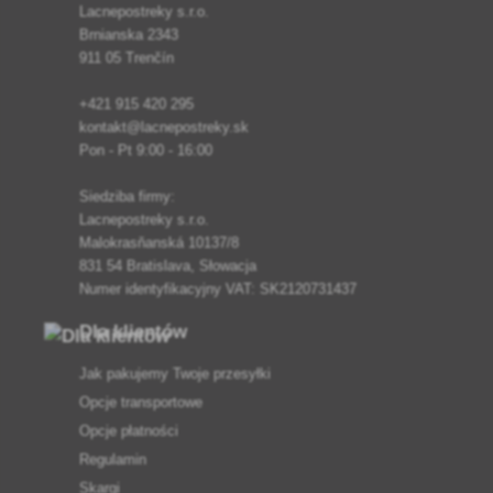
Lacnepostreky s.r.o.
Brnianska 2343
911 05 Trenčín
+421 915 420 295
kontakt@lacnepostreky.sk
Pon - Pt 9:00 - 16:00
Siedziba firmy:
Lacnepostreky s.r.o.
Malokrasňanská 10137/8
831 54 Bratislava, Słowacja
Numer identyfikacyjny VAT: SK2120731437
Dla klientów
Jak pakujemy Twoje przesyłki
Opcje transportowe
Opcje płatności
Regulamin
Skargi