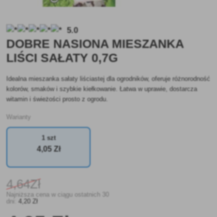
5.0
DOBRE NASIONA MIESZANKA
LIŚCI SAŁATY 0,7G
Idealna mieszanka sałaty liściastej dla ogrodników, oferuje różnorodność
kolorów, smaków i szybkie kiełkowanie. Łatwa w uprawie, dostarcza
witamin i świeżości prosto z ogrodu.
Warianty
1 szt
4
,05 Zł
4
,64Zł
Najniższa cena w ciągu ostatnich 30
dni:
4
,20 Zł