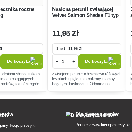
necznika roczne
Nasiona petunii zwisającej
2g
Velvet Salmon Shades F1 typ
Surfinia 10p
11
,95 Zł
−
+
Do koszyka
Do koszyka
 odmiana słonecznika o
Zwisające petunie o łososiowo-różowych
iatach osiągających
kwiatach upiększają balkony i tarasy
metrów, rozjaśni ogród,
bogatymi kaskadami. Odporna na
norodność i jest łatwa w
warunki pogodowe, kwitnie od wiosny do
iednia dla początkujący
mrozów i wymaga minimalnej
pielęgnacji.
ientów
Dla dystrybutorów
Partner z
www.lacnepostreky.sk
jemy Twoje przesyłki