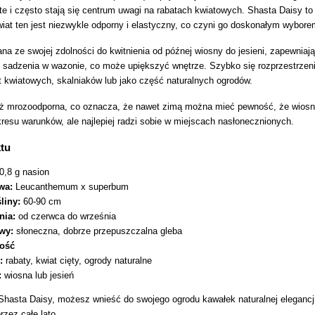
e i często stają się centrum uwagi na rabatach kwiatowych. Shasta Daisy to 
Kwiat ten jest niezwykle odporny i elastyczny, co czyni go doskonałym wybor
na ze swojej zdolności do kwitnienia od późnej wiosny do jesieni, zapewniają
o sadzenia w wazonie, co może upiększyć wnętrze. Szybko się rozprzestrzeni
at kwiatowych, skalniaków lub jako część naturalnych ogrodów.
ież mrozoodporna, co oznacza, że nawet zimą można mieć pewność, że wiosn
kresu warunków, ale najlepiej radzi sobie w miejscach nasłonecznionych.
tu
0,8 g nasion
wa:
Leucanthemum x superbum
liny:
60-90 cm
nia:
od czerwca do września
wy:
słoneczna, dobrze przepuszczalna gleba
ość
:
rabaty, kwiat cięty, ogrody naturalne
:
wiosna lub jesień
 Shasta Daisy, możesz wnieść do swojego ogrodu kawałek naturalnej elegancji
rzez całe lato.