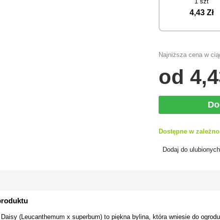
1 szt
4
,43 Zł
Najniższa cena w ciąg
od
4
,4
Do
Dostępne w zależno
Dodaj do ulubionyc
produktu
 Daisy (Leucanthemum x superbum) to piękna bylina, która wniesie do ogrodu 