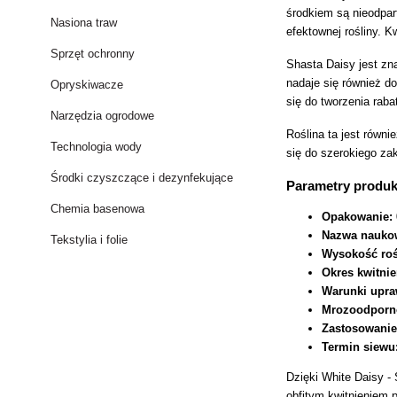
środkiem są nieodpart
Nasiona traw
efektownej rośliny. 
Sprzęt ochronny
Shasta Daisy jest zna
nadaje się również d
Opryskiwacze
się do tworzenia rab
Narzędzia ogrodowe
Roślina ta jest równ
Technologia wody
się do szerokiego za
Środki czyszczące i dezynfekujące
Parametry produk
Chemia basenowa
Opakowanie:
Nazwa nauko
Tekstylia i folie
Wysokość roś
Okres kwitnie
Warunki upra
Mrozoodporn
Zastosowanie
Termin siewu
Dzięki White Daisy -
obfitym kwitnieniem p