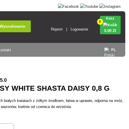
Kosz
0
Wyszukiwanie
Rejestr
Logowanie
0
,00 Zł
ontakt
PL
5.0
SY WHITE SHASTA DAISY 0,8 G
ch białych kwiatach z żółtym środkiem, łatwa w uprawie, odporna na mróz,
do wazonów, kwitnie od czerwca do września.