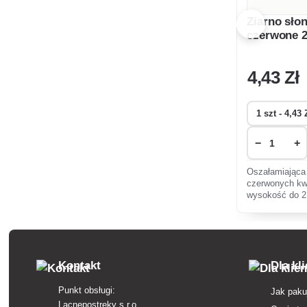
Ziarno sło
czerwone 
4
,43 Zł
−
+
Oszałamiająca
czerwonych kw
wysokość do 2 
promuje bioróż
uprawie, odpow
Kontakt
Dla kl
Punkt obsługi:
Jak paku
Lacnepostreky s.r.o.