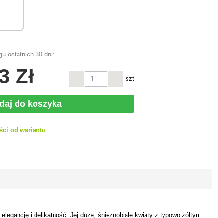
u ostatnich 30 dni:
3 Zł
szt
daj do koszyka
ści od wariantu
h
elegancję i delikatność. Jej duże, śnieżnobiałe kwiaty z typowo żółtym