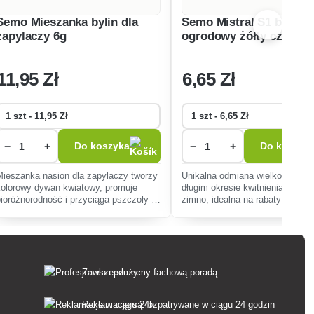
Semo Mieszanka bylin dla
Semo Mistral S1 bratek
zapylaczy 6g
ogrodowy żółty czerwo
11
,95 Zł
6
,65 Zł
−
+
−
+
Do koszyka
Do koszyk
Mieszanka nasion dla zapylaczy tworzy
Unikalna odmiana wielkokwiatow
kolorowy dywan kwiatowy, promuje
długim okresie kwitnienia, odpor
bioróżnorodność i przyciąga pszczoły i
zimno, idealna na rabaty i do
motyle do ogrodu. Wieloletnia
pojemników. Przyciąga pszczoły
pielęgnacja ekosystemu.
motyle, odpowiednia dla każdeg
ogrodnika.
Zawsze służymy fachową poradą
Reklamacje są rozpatrywane w ciągu 24 godzin