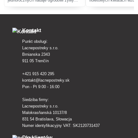
jednorocznych nadaje ogrodowi żywy
fioletowych kwiatach wzbo
kolor. Łatwa w uprawie, odporna na
pod względem estetycznym
suszę, kwitnie od czerwca do mrozów,
ekologicznym, przyciąga z
idealna na rabaty i tarasy.
zwiększa bioróżnorodność. 
początkujących.
Kontakt
Punkt obsługi:
Lacnepostreky s.r.o.
Brnianska 2343
911 05 Trenčín
+421 915 420 295
kontakt@lacnepostreky.sk
Pon - Pt 9:00 - 16:00
Siedziba firmy:
Lacnepostreky s.r.o.
Malokrasňanská 10137/8
831 54 Bratislava, Słowacja
Numer identyfikacyjny VAT: SK2120731437
Dla klientów