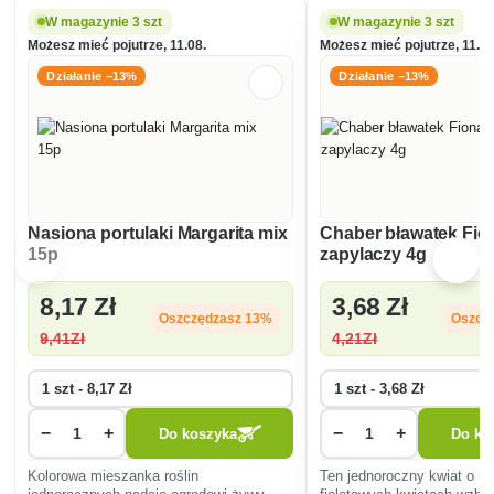
W magazynie 3 szt
W magazynie 3 szt
Możesz mieć pojutrze, 11.08.
Możesz mieć pojutrze, 11.08
Działanie −13%
Działanie −13%
Nasiona portulaki Margarita mix
Chaber bławatek Fio
15p
zapylaczy 4g
8
,17 Zł
3
,68 Zł
Oszczędzasz 13%
Oszcz
9
,41Zł
4
,21Zł
−
+
−
+
Do koszyka
Do ko
Kolorowa mieszanka roślin
Ten jednoroczny kwiat o ni