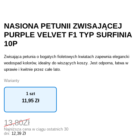
NASIONA PETUNII ZWISAJĄCEJ
PURPLE VELVET F1 TYP SURFINIA
10P
Zwisająca petunia o bogatych fioletowych kwiatach zapewnia elegancki
wodospad kolorów, idealny do wiszących koszy. Jest odporna, łatwa w
uprawie i kwitnie przez całe lato.
Warianty
1 szt
11
,95 Zł
13
,80Zł
Najniższa cena w ciągu ostatnich 30
dni:
12
,39 Zł