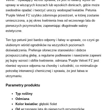
uprawy w wiszących koszach lub wysokich donicach, gdzie może
swobodnie opadać i tworzyć uroczy wodospad kwiatów. Petunia
'Purple Velvet F1' szybko zdominuje przestrzeń, w której zostanie
umieszczona, a jej okres kwitnienia trwa od wczesnego lata do
pierwszych przymrozków, zapewniając długotrwałe walory
estetyczne.
Ten typ petunii jest bardzo odporny i łatwy w uprawie, co czyni go
ulubionym wśród ogrodników na wszystkich poziomach
doświadczenia. Preferuje słoneczne stanowisko i dobrze
przepuszczalną glebę, a regularne podlewanie i nawożenie zapewni
jej bujny wzrost i obfite kwitnienie. odmiana 'Purple Velvet F1' jest
również wysoce odporna na choroby i szkodniki, co minimalizuje
potrzebę interwencji chemicznej i sprawia, że jest łatwa w
utrzymaniu.
Parametry produktu
Typ rośliny
Odmiana
Kolor kwiatów:
głęboki fiolet
Od
wczesnego lata do pierwszych przymrozków