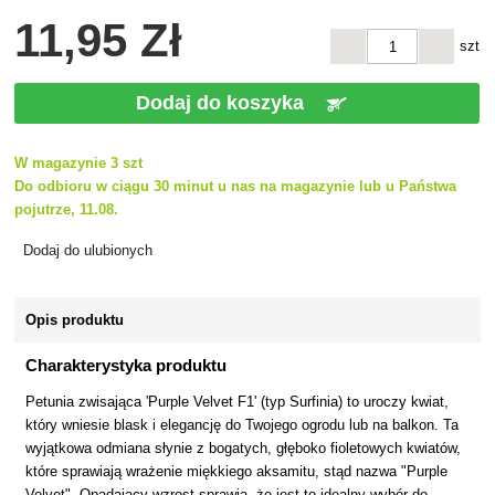
11
,95 Zł
szt
Dodaj do koszyka
W magazynie 3 szt
Do odbioru w ciągu 30 minut u nas na magazynie lub u Państwa
pojutrze, 11.08.
Dodaj do ulubionych
Opis produktu
Charakterystyka produktu
Petunia zwisająca 'Purple Velvet F1' (typ Surfinia) to uroczy kwiat,
który wniesie blask i elegancję do Twojego ogrodu lub na balkon. Ta
wyjątkowa odmiana słynie z bogatych, głęboko fioletowych kwiatów,
które sprawiają wrażenie miękkiego aksamitu, stąd nazwa "Purple
Velvet". Opadający wzrost sprawia, że jest to idealny wybór do