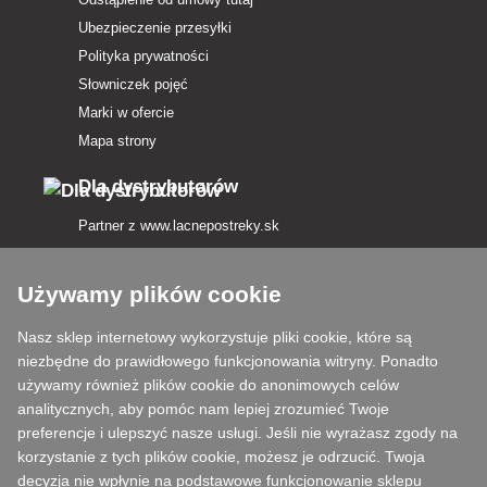
Ubezpieczenie przesyłki
Polityka prywatności
Słowniczek pojęć
Marki w ofercie
Mapa strony
Dla dystrybutorów
Partner z
www.lacnepostreky.sk
Używamy plików cookie
Nasz sklep internetowy wykorzystuje pliki cookie, które są
Zawsze służymy fachową poradą
niezbędne do prawidłowego funkcjonowania witryny. Ponadto
używamy również plików cookie do anonimowych celów
Reklamacje są rozpatrywane w ciągu 24 godzin
analitycznych, aby pomóc nam lepiej zrozumieć Twoje
preferencje i ulepszyć nasze usługi. Jeśli nie wyrażasz zgody na
85% towarów w magazynie
korzystanie z tych plików cookie, możesz je odrzucić. Twoja
decyzja nie wpłynie na podstawowe funkcjonowanie sklepu