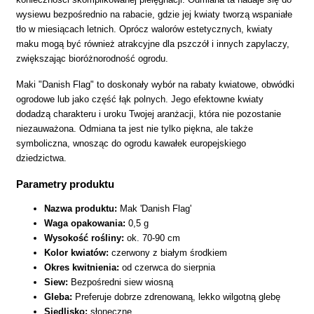
wysiewu bezpośrednio na rabacie, gdzie jej kwiaty tworzą wspaniałe
tło w miesiącach letnich. Oprócz walorów estetycznych, kwiaty
maku mogą być również atrakcyjne dla pszczół i innych zapylaczy,
zwiększając bioróżnorodność ogrodu.
Maki "Danish Flag" to doskonały wybór na rabaty kwiatowe, obwódki
ogrodowe lub jako część łąk polnych. Jego efektowne kwiaty
dodadzą charakteru i uroku Twojej aranżacji, która nie pozostanie
niezauważona. Odmiana ta jest nie tylko piękna, ale także
symboliczna, wnosząc do ogrodu kawałek europejskiego
dziedzictwa.
Parametry produktu
Nazwa produktu:
Mak 'Danish Flag'
Waga opakowania:
0,5 g
Wysokość rośliny:
ok. 70-90 cm
Kolor kwiatów:
czerwony z białym środkiem
Okres kwitnienia:
od czerwca do sierpnia
Siew:
Bezpośredni siew wiosną
Gleba:
Preferuje dobrze zdrenowaną, lekko wilgotną glebę
Siedlisko:
słoneczne