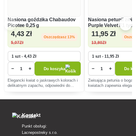
Nasiona goździka Chabaudov
Nasiona petunii zwis
Picotee 0,25 g
Purple Velvet F1 typ 
4
,43 Zł
11
,95 Zł
Oszczędzasz 13%
Oszcz
5
,07Zł
13
,80Zł
−
+
−
+
Do koszyka
Do ko
Elegancki kwiat o jaskrawych kolorach i
Zwisająca petunia o bogaty
delikatnym zapachu, odpowiedni do
kwiatach zapewnia elegan
ogrodów i wnętrz. Odporny na suszę,
kolorów, idealny do wisząc
kwitnie od wiosny do jesieni. Świetnie
Jest odporna, łatwa w upraw
nadaje się na kwiat cięty.
przez całe lato.
Kontakt
Punkt obsługi:
Lacnepostreky s.r.o.