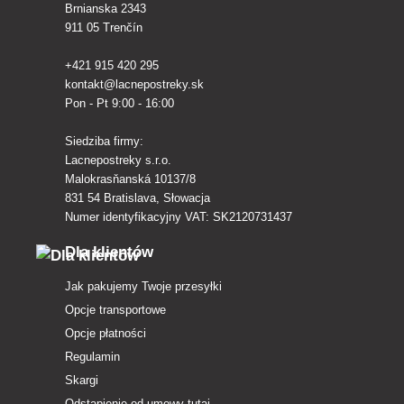
Brnianska 2343
911 05 Trenčín
+421 915 420 295
kontakt@lacnepostreky.sk
Pon - Pt 9:00 - 16:00
Siedziba firmy:
Lacnepostreky s.r.o.
Malokrasňanská 10137/8
831 54 Bratislava, Słowacja
Numer identyfikacyjny VAT: SK2120731437
Dla klientów
Jak pakujemy Twoje przesyłki
Opcje transportowe
Opcje płatności
Regulamin
Skargi
Odstąpienie od umowy tutaj