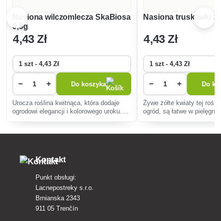
Nasiona wilczomlecza SkaBiosa
Nasiona truskawki żół
0,6g
4
,43 Zł
4
,43 Zł
−
+
−
+
Do koszyka
Do ko
Urocza roślina kwitnąca, która dodaje
Żywe żółte kwiaty tej rośli
ogrodowi elegancji i kolorowego uroku.
ogród, są łatwe w pielęgnac
Łatwa w uprawie, przyciąga motyle,
suszę i idealne do suszenia
idealna na rabaty i do kompozycji
dekoracyjnych aranżacji.
kwiatowych.
Kontakt
Punkt obsługi:
Lacnepostreky s.r.o.
Brnianska 2343
911 05 Trenčín