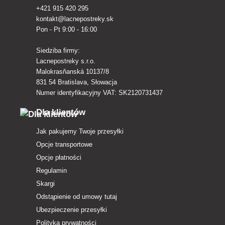
+421 915 420 295
kontakt@lacnepostreky.sk
Pon - Pt 9:00 - 16:00
Siedziba firmy:
Lacnepostreky s.r.o.
Malokrasňanská 10137/8
831 54 Bratislava, Słowacja
Numer identyfikacyjny VAT: SK2120731437
Dla klientów
Jak pakujemy Twoje przesyłki
Opcje transportowe
Opcje płatności
Regulamin
Skargi
Odstąpienie od umowy tutaj
Ubezpieczenie przesyłki
Polityka prywatności