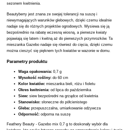
sezonem kwitnienia.
Beautyberry jest znana ze swojej tolerancji na suszę i
niewymagających warunków glebowych, dzięki czemu idealnie
nadaje się do różnych projektów ogrodowych. Wysiewa się ją
bezpośrednio na rabatę wczesną wiosną, a pierwsze kwiaty
pojawiają się latem i kwitną aż do pierwszych przymrozków. Ta
mieszanka Gazebo nadaje się również do cięcia, dzięki czemu
można cieszyć się pięknem tych kwiatów w wazonie w domu.
Parametry produktu
Waga opakowania:
0,7 g
Wysokość rośliny:
do 60 cm
Kolor kwiatów:
mieszanka bieli, różu i fioletu
Okres kwitnienia:
od lipca do października
Siew:
siew bezpośredni na grządce od kwietnia
Stanowisko:
słoneczne do półcienistego
Gleba:
przepuszczalna, umiarkowanie odżywcza
Odporność:
odporna na suszę
Feathery Beauty - Gazebo mix 0,7 g to doskonały wybór dla