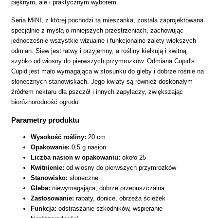
pięknym, ale i praktycznym wyborem.
Seria MINI, z której pochodzi ta mieszanka, została zaprojektowana
specjalnie z myślą o mniejszych przestrzeniach, zachowując
jednocześnie wszystkie wizualne i funkcjonalne zalety większych
odmian. Siew jest łatwy i przyjemny, a rośliny kiełkują i kwitną
szybko od wiosny do pierwszych przymrozków. Odmiana Cupid's
Cupid jest mało wymagająca w stosunku do gleby i dobrze rośnie na
słonecznych stanowiskach. Jego kwiaty są również doskonałym
źródłem nektaru dla pszczół i innych zapylaczy, zwiększając
bioróżnorodność ogrodu.
Parametry produktu
Wysokość rośliny:
20 cm
Opakowanie:
0,5 g nasion
Liczba nasion w opakowaniu:
około 25
Kwitnienie:
od wiosny do pierwszych przymrozków
Stanowisko:
słoneczne
Gleba:
niewymagająca, dobrze przepuszczalna
Zastosowanie:
rabaty, donice, obrzeża ścieżek
Funkcja:
odstraszanie szkodników, wspieranie