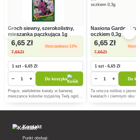
Groch siewny, szerokolistny,
Nasiona Garden brate
mieszanka pączkująca 1g
oczkiem 0,3g
6
,65 Zł
6
,65 Zł
Oszczędzasz 13%
Oszcz
7
,66Zł
7
,66Zł
−
+
−
+
Do koszyka
Do ko
Pnące, wieloletnie kwiaty w barwnej
Ta urocza roślina o jasnoż
mieszance kolorów rozjaśnią Twój ogród.
kwiatach i ciemnym oku w
Łatwe w pielęgnacji, odpowiednie dla
długotrwałe piękno do ogr
początkujących, pokryją ogrodzenia i
uprawie, kwitnie od wiosny 
przyciągną pożyteczne owady.
mrozoodporna.
Kontakt
Punkt obsługi: