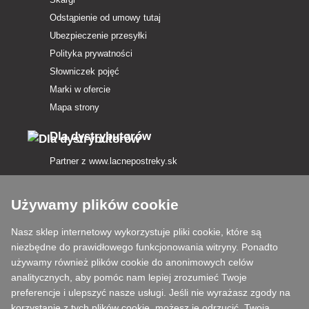
Odstąpienie od umowy tutaj
Ubezpieczenie przesyłki
Polityka prywatności
Słowniczek pojęć
Marki w ofercie
Mapa strony
Dla dystrybutorów
Partner z
www.lacnepostreky.sk
Używamy plików cookie
Nasz sklep internetowy wykorzystuje pliki cookie, które są
Zawsze służymy fachową poradą
niezbędne do prawidłowego funkcjonowania witryny. Ponadto
używamy również plików cookie do anonimowych celów
Reklamacje są rozpatrywane w ciągu 24 godzin
analitycznych, aby pomóc nam lepiej zrozumieć Twoje
preferencje i ulepszyć nasze usługi. Jeśli nie wyrażasz zgody na
85% towarów w magazynie
korzystanie z tych plików cookie, możesz je odrzucić. Twoja