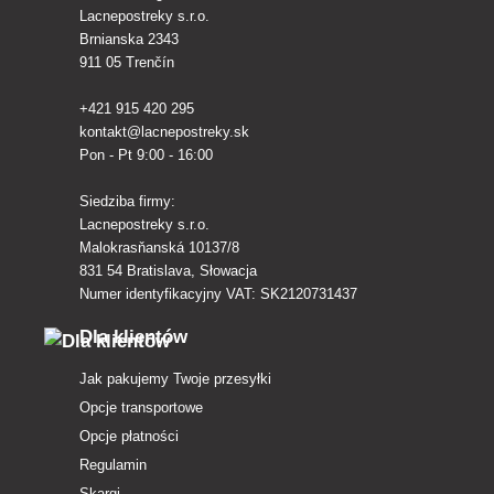
Lacnepostreky s.r.o.
Brnianska 2343
911 05 Trenčín
+421 915 420 295
kontakt@lacnepostreky.sk
Pon - Pt 9:00 - 16:00
Siedziba firmy:
Lacnepostreky s.r.o.
Malokrasňanská 10137/8
831 54 Bratislava, Słowacja
Numer identyfikacyjny VAT: SK2120731437
Dla klientów
Jak pakujemy Twoje przesyłki
Opcje transportowe
Opcje płatności
Regulamin
Skargi