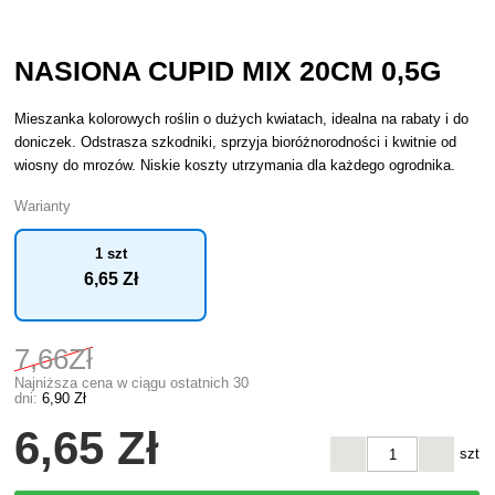
NASIONA CUPID MIX 20CM 0,5G
Mieszanka kolorowych roślin o dużych kwiatach, idealna na rabaty i do
doniczek. Odstrasza szkodniki, sprzyja bioróżnorodności i kwitnie od
wiosny do mrozów. Niskie koszty utrzymania dla każdego ogrodnika.
Warianty
1 szt
6
,65 Zł
7
,66Zł
Najniższa cena w ciągu ostatnich 30
dni:
6
,90 Zł
6
,65 Zł
szt