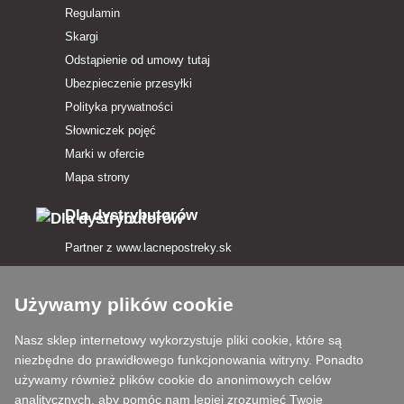
Regulamin
Skargi
Odstąpienie od umowy tutaj
Ubezpieczenie przesyłki
Polityka prywatności
Słowniczek pojęć
Marki w ofercie
Mapa strony
Dla dystrybutorów
Partner z
www.lacnepostreky.sk
Używamy plików cookie
Nasz sklep internetowy wykorzystuje pliki cookie, które są
Zawsze służymy fachową poradą
niezbędne do prawidłowego funkcjonowania witryny. Ponadto
używamy również plików cookie do anonimowych celów
Reklamacje są rozpatrywane w ciągu 24 godzin
analitycznych, aby pomóc nam lepiej zrozumieć Twoje