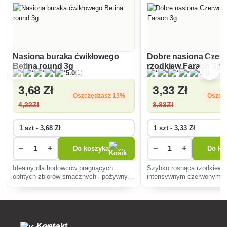
Nasiona buraka ćwikłowego
Dobre nasiona Czer
Betina round 3g
rzodkiew Faraon 3g
(1)
(1)
5.0
5.0
3
,68 Zł
3
,33 Zł
Oszczędzasz 13%
Oszcz
4
,22Zł
3
,83Zł
−
+
−
+
Do koszyka
Do ko
Idealny dla hodowców pragnących
Szybko rosnąca rzodkiewk
obfitych zbiorów smacznych i pożywnych
intensywnym czerwonym ko
warzyw, okrągły burak nadaje się do
chrupiącej teksturze, idea
sałatek, zup i jako dodatek do dań, z
wiosną i jesienią. Odporna
wysoką odpornością na choroby.
nadaje się do sałatek i jak
przekąska.
Kontakt