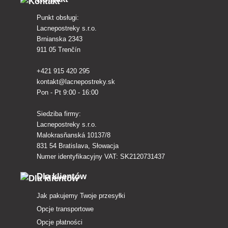
Punkt obsługi:
Lacnepostreky s.r.o.
Brnianska 2343
911 05 Trenčín
+421 915 420 295
kontakt@lacnepostreky.sk
Pon - Pt 9:00 - 16:00
Siedziba firmy:
Lacnepostreky s.r.o.
Malokrasňanská 10137/8
831 54 Bratislava, Słowacja
Numer identyfikacyjny VAT: SK2120731437
Dla klientów
Jak pakujemy Twoje przesyłki
Opcje transportowe
Opcje płatności