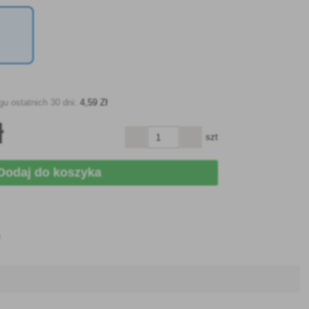
u ostatnich 30 dni:
4
,59 Zł
ł
szt
Dodaj do koszyka
h