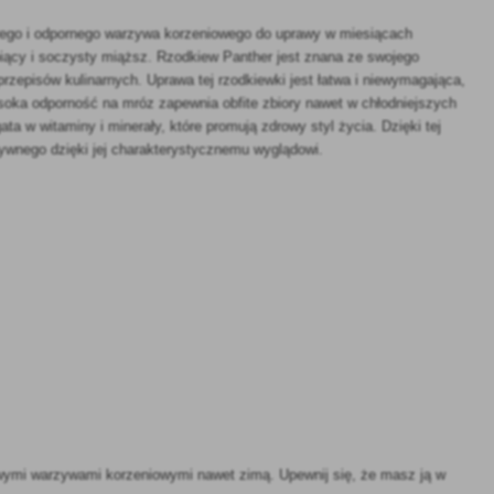
łego i odpornego warzywa korzeniowego do uprawy w miesiącach
piący i soczysty miąższ. Rzodkiew Panther jest znana ze swojego
rzepisów kulinarnych. Uprawa tej rzodkiewki jest łatwa i niewymagająca,
soka odporność na mróz zapewnia obfite zbiory nawet w chłodniejszych
a w witaminy i minerały, które promują zdrowy styl życia. Dzięki tej
ywnego dzięki jej charakterystycznemu wyglądowi.
owymi warzywami korzeniowymi nawet zimą. Upewnij się, że masz ją w