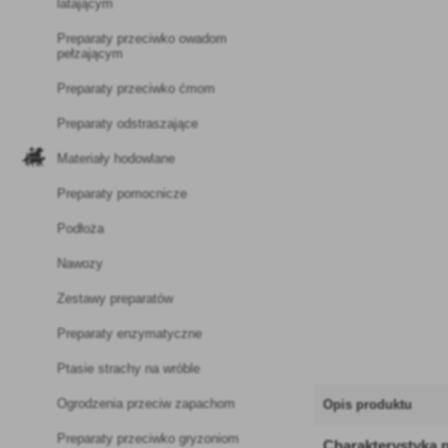
latającym
Preparaty przeciwko owadom
pełzającym
Preparaty przeciwko ćmom
Preparaty odstraszające
Materiały hodowlane
Preparaty pomocnicze
Podłoża
Nawozy
Zestawy preparatów
Preparaty enzymatyczne
Ptasie strachy na wróble
Ogrodzenia przeciw zapachom
Opis produktu
Preparaty przeciwko gryzoniom
Charakterystyka 