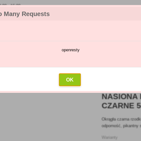
00 - 16:00
o Many Requests
openresty
talog chorób i szkodników
Kalendarz oprysków
Hurtownia
K
siona rzodkiewki Panter okrągłe czarne 5g
OK
NASIONA
CZARNE 
Okrągła czarna rzod
odporność, pikantny 
Warianty