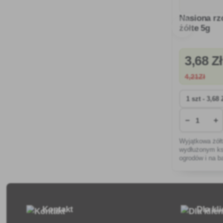
Nasiona rz
żółte 5g
3
,68 Zł
4
,21Zł
−
+
Wyjątkowa żółt
wydłużonym ksz
ogrodów i na b
odporna na ch
sałatkach lub 
Kontakt
Dla kl