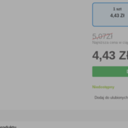
1 szt
4
,43 Zł
5
,07Zł
Najniższa cena w ciąg
4
,43 Z
Niedostępny
Dodaj do ulubionyc
produktu