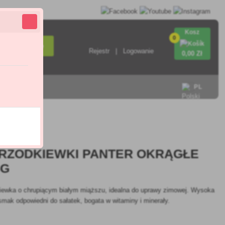
Kosz
0
Wyszukiwanie
Rejestr
Logowanie
0
,00 Zł
ontakt
PL
5.0
 RZODKIEWKI PANTER OKRĄGŁE
5G
kiewka o chrupiącym białym miąższu, idealna do uprawy zimowej. Wysoka
smak odpowiedni do sałatek, bogata w witaminy i minerały.