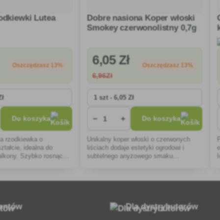
odkiewki Lutea
Dobre nasiona Koper włoski
Smokey czerwonolistny 0,7g
6
,05 Zł
Oszczędzasz 13%
Oszczędzasz 13%
6
,96Zł
−
+
Do koszyka
Do koszyka
a rzodkiewka o
Unikalny koper włoski o czerwonych
tałcie, idealna do
liściach dodaje estetyki ogrodowi i
alkony. Szybko rosnąca,
subtelnego anyżowego smaku
oroby, pyszna w
potrawom. Łatwy w uprawie, odpowiedni
jako zdrowa przekąska.
dla wszystkich ogrodników, wspomaga
trawienie i witalność
ientów
Dla dystrybutorów