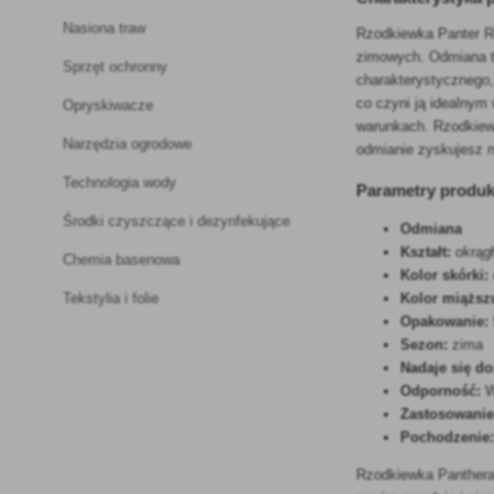
Nasiona traw
Rzodkiewka Panter R
zimowych. Odmiana ta
Sprzęt ochronny
charakterystycznego,
co czyni ją idealnym
Opryskiwacze
warunkach. Rzodkiew 
Narzędzia ogrodowe
odmianie zyskujesz n
Technologia wody
Parametry produk
Środki czyszczące i dezynfekujące
Odmiana
Kształt:
okrąg
Chemia basenowa
Kolor skórki:
Kolor miąższ
Tekstylia i folie
Opakowanie:
Sezon:
zima
Nadaje się do
Odporność:
W
Zastosowanie
Pochodzenie
Rzodkiewka Panthera 