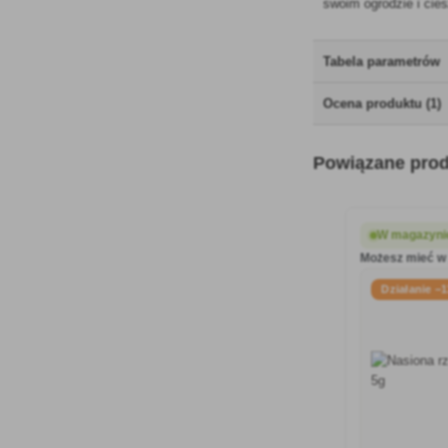
swoim ogrodzie i cie
Tabela parametrów
Ocena produktu (1)
Powiązane pro
W magazynie
Możesz mieć w 
Działanie −