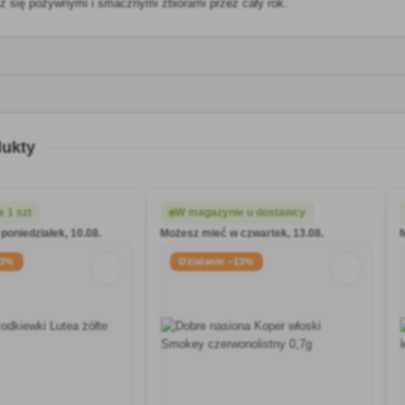
sz się pożywnymi i smacznymi zbiorami przez cały rok.
dukty
 1 szt
W magazynie u dostawcy
poniedziałek, 10.08.
Możesz mieć w czwartek, 13.08.
13%
Działanie −13%