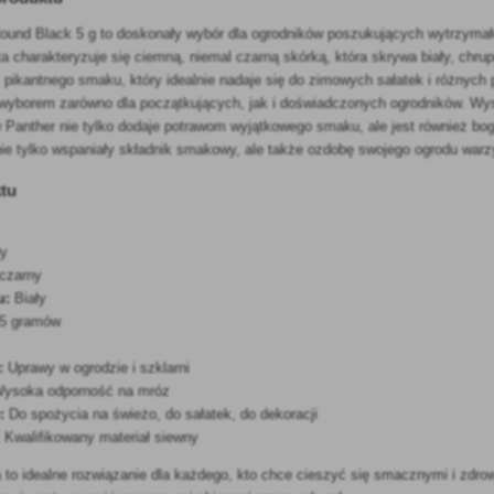
ound Black 5 g to doskonały wybór dla ogrodników poszukujących wytrzyma
 charakteryzuje się ciemną, niemal czarną skórką, która skrywa biały, chru
 pikantnego smaku, który idealnie nadaje się do zimowych sałatek i różnych p
 wyborem zarówno dla początkujących, jak i doświadczonych ogrodników. Wy
Panther nie tylko dodaje potrawom wyjątkowego smaku, ale jest również bogat
ie tylko wspaniały składnik smakowy, ale także ozdobę swojego ogrodu warz
tu
ły
czarny
u:
Biały
5 gramów
:
Uprawy w ogrodzie i szklarni
ysoka odporność na mróz
:
Do spożycia na świeżo, do sałatek, do dekoracji
:
Kwalifikowany materiał siewny
to idealne rozwiązanie dla każdego, kto chce cieszyć się smacznymi i zdr