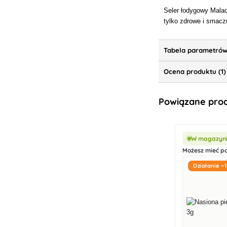
Seler łodygowy Malac
tylko zdrowe i smacz
Tabela parametró
Ocena produktu (1)
Powiązane pro
W magazynie
Możesz mieć poj
Działanie −