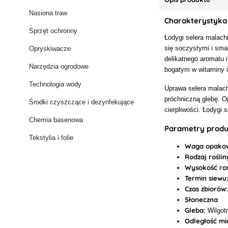
Nasiona traw
Charakterystyka
Sprzęt ochronny
Łodygi selera malach
się soczystymi i sma
Opryskiwacze
delikatnego aromatu 
Narzędzia ogrodowe
bogatym w witaminy i
Technologia wody
Uprawa selera malach
próchniczną glebę. O
Środki czyszczące i dezynfekujące
cierpliwości. Łodygi 
Chemia basenowa
Parametry prod
Tekstylia i folie
Waga opakow
Rodzaj roślin
Wysokość roś
Termin siewu
Czas zbiorów
Słoneczna
Gleba:
Wilgotn
Odległość mi