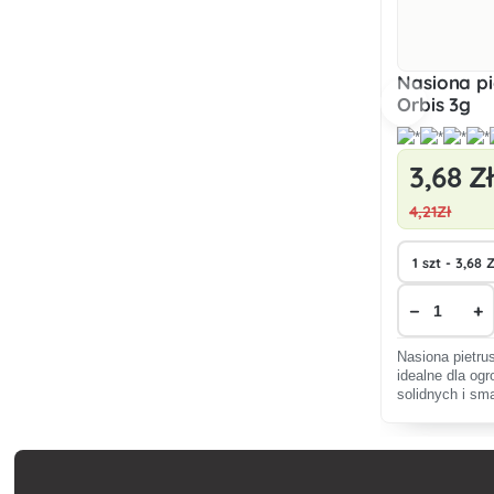
Nasiona pi
Orbis 3g
3
,68 Zł
4
,21Zł
−
+
Nasiona pietru
idealne dla og
solidnych i sm
się na różne g
i bogate w wit