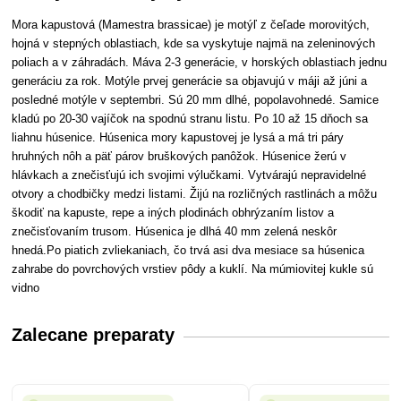
Mora kapustová (Mamestra brassicae) je motýľ z čeľade morovitých,
hojná v stepných oblastiach, kde sa vyskytuje najmä na zeleninových
poliach a v záhradách. Máva 2-3 generácie, v horských oblastiach jednu
generáciu za rok. Motýle prvej generácie sa objavujú v máji až júni a
posledné motýle v septembri. Sú 20 mm dlhé, popolavohnedé. Samice
kladú po 20-30 vajíčok na spodnú stranu listu. Po 10 až 15 dňoch sa
liahnu húsenice. Húsenica mory kapustovej je lysá a má tri páry
hruhných nôh a päť párov bruškových panôžok. Húsenice žerú v
hlávkach a znečisťujú ich svojimi výlučkami. Vytvárajú nepravidelné
otvory a chodbičky medzi listami. Žijú na rozličných rastlinách a môžu
škodiť na kapuste, repe a iných plodinách obhrýzaním listov a
znečisťovaním trusom. Húsenica je dlhá 40 mm zelená neskôr
hnedá.Po piatich zvliekaniach, čo trvá asi dva mesiace sa húsenica
zahrabe do povrchových vrstiev pôdy a kuklí. Na múmiovitej kukle sú
vidno
Zalecane preparaty