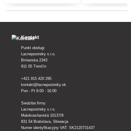
ochrony roślin przed szkodnikami.
Kontakt
Punkt obsługi:
Lacnepostreky s.r.o.
Brnianska 2343
911 05 Trenčín
+421 915 420 295
kontakt@lacnepostreky.sk
Pon - Pt 9:00 - 16:00
Siedziba firmy:
Lacnepostreky s.r.o.
Malokrasňanská 10137/8
831 54 Bratislava, Słowacja
Numer identyfikacyjny VAT: SK2120731437