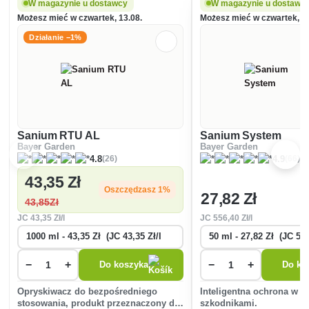
W magazynie u dostawcy
W magazynie u dostawc
Możesz mieć w czwartek, 13.08.
Możesz mieć w czwartek, 13
Działanie −1%
Sanium RTU AL
Sanium System
Bayer Garden
Bayer Garden
(26)
(66)
4.8
4.9
43
,35 Zł
Oszczędzasz 1%
27
,82 Zł
43
,85Zł
JC
43
,35 Zł/l
JC
556
,40 Zł/l
−
+
−
+
Do koszyka
Do ko
Opryskiwacz do bezpośredniego
Inteligentna ochrona w w
stosowania, produkt przeznaczony do
szkodnikami.