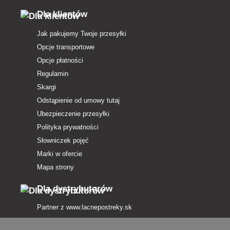
Dla klientów
Jak pakujemy Twoje przesyłki
Opcje transportowe
Opcje płatności
Regulamin
Skargi
Odstąpienie od umowy tutaj
Ubezpieczenie przesyłki
Polityka prywatności
Słowniczek pojęć
Marki w ofercie
Mapa strony
Dla dystrybutorów
Partner z
www.lacnepostreky.sk