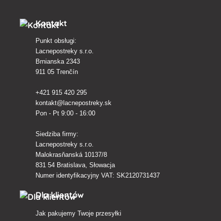
Kontakt
Punkt obsługi:
Lacnepostreky s.r.o.
Brnianska 2343
911 05 Trenčín
+421 915 420 295
kontakt@lacnepostreky.sk
Pon - Pt 9:00 - 16:00
Siedziba firmy:
Lacnepostreky s.r.o.
Malokrasňanská 10137/8
831 54 Bratislava, Słowacja
Numer identyfikacyjny VAT: SK2120731437
Dla klientów
Jak pakujemy Twoje przesyłki