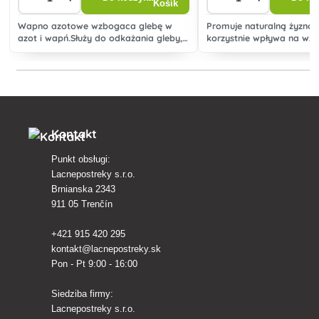
Wapno azotowe wzbogaca glebę w
Promuje naturalną żyznoś
azot i wapń.Służy do odkażania gleby,
korzystnie wpływa na wzro
zwłaszcza przed chorobami
roślin oraz oszczędza wilg
grzybowymi, a tym samym zapobiega
wzmacnia odporność rośl
zgorzeli kapustnych i kapustnych.W
wyleganie i inwazję grzyb
znacznym stopniu niszczy równ
ślimaki i
Kontakt
Punkt obsługi:
Lacnepostreky s.r.o.
Brnianska 2343
911 05 Trenčín
+421 915 420 295
kontakt@lacnepostreky.sk
Pon - Pt 9:00 - 16:00
Siedziba firmy:
Lacnepostreky s.r.o.