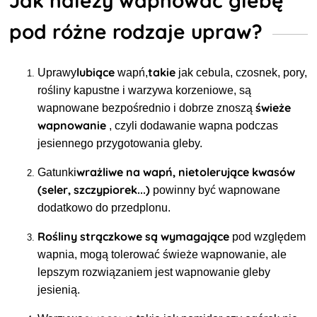
Jak należy wapnować glebę
pod różne rodzaje upraw?
lubiące
takie
Uprawy
wapń,
jak cebula, czosnek, pory,
rośliny kapustne i warzywa korzeniowe, są
świeże
wapnowane bezpośrednio i dobrze znoszą
wapnowanie
, czyli dodawanie wapna podczas
jesiennego przygotowania gleby.
wrażliwe na wapń, nietolerujące kwasów
Gatunki
(seler, szczypiorek...)
powinny być wapnowane
dodatkowo do przedplonu.
Rośliny strączkowe
są wymagające
pod względem
wapnia, mogą tolerować świeże wapnowanie, ale
lepszym rozwiązaniem jest wapnowanie gleby
jesienią.