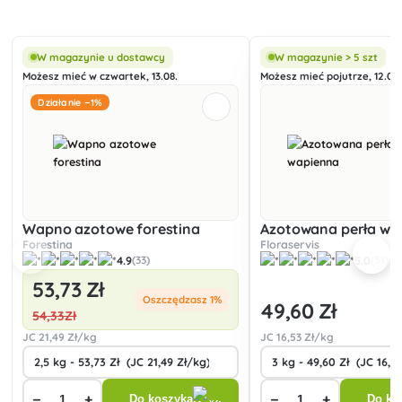
W magazynie u dostawcy
W magazynie > 5 szt
Możesz mieć w czwartek, 13.08.
Możesz mieć pojutrze, 12.08.
Działanie −1%
Wapno azotowe forestina
Azotowana perła wa
Forestina
Floraservis
4.9
5.0
(33)
(51)
53
,73 Zł
Oszczędzasz 1%
49
,60 Zł
54
,33Zł
JC
21
,49 Zł/kg
JC
16
,53 Zł/kg
−
+
−
+
Do koszyka
Do ko