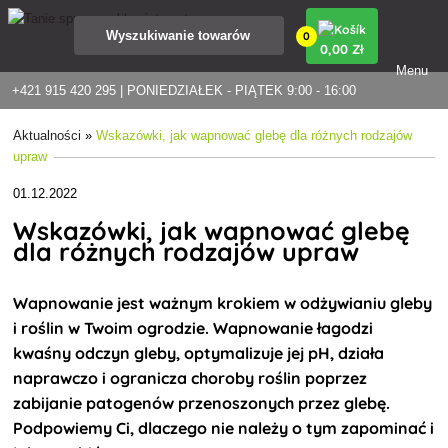
0
0
,00 Zł
Menu
+421 915 420 295 | PONIEDZIAŁEK - PIĄTEK 9:00 - 16:00
Aktualności
»
Wskazówki, jak wapnować glebę dla różnych rodzajów
upraw
01.12.2022
Wskazówki, jak wapnować glebę
dla różnych rodzajów upraw
Wapnowanie jest
ważnym krokiem w odżywianiu gleby
i roślin w Twoim ogrodzie. Wapnowanie łagodzi
kwaśny odczyn gleby, optymalizuje jej pH, działa
naprawczo i ogranicza choroby roślin poprzez
zabijanie patogenów przenoszonych przez glebę.
Podpowiemy Ci, dlaczego nie należy o tym zapominać i