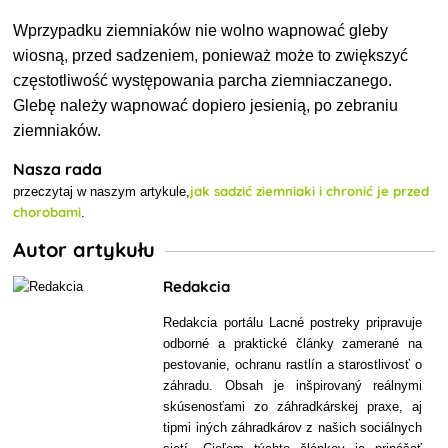
W
przypadku ziemniaków
nie wolno wapnować gleby
wiosną, przed sadzeniem, ponieważ może to zwiększyć
częstotliwość występowania parcha ziemniaczanego.
Glebę należy wapnować dopiero jesienią, po zebraniu
ziemniaków.
Nasza rada
jak sadzić ziemniaki i chronić je przed
przeczytaj w naszym artykule,
chorobami
.
Autor artykułu
Redakcia
Redakcia portálu Lacné postreky pripravuje
odborné a praktické články zamerané na
pestovanie, ochranu rastlín a starostlivosť o
záhradu. Obsah je inšpirovaný reálnymi
skúsenosťami zo záhradkárskej praxe, aj
tipmi iných záhradkárov z našich sociálnych