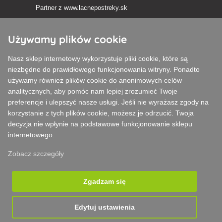
Partner z
www.lacnepostreky.sk
Używamy plików cookie
Nasz sklep internetowy wykorzystuje pliki cookie, które są
Zawsze służymy fachową poradą
niezbędne do prawidłowego funkcjonowania witryny. Ponadto
używamy również plików cookie do anonimowych celów
Reklamacje są rozpatrywane w ciągu 24 godzin
analitycznych, aby pomóc nam lepiej zrozumieć Twoje
preferencje i ulepszyć nasze usługi. Jeśli nie wyrażasz zgody na
85% towarów w magazynie
korzystanie z tych plików cookie, możesz je odrzucić. Twoja
decyzja nie wpłynie na podstawowe funkcjonowanie sklepu
Dostawa w ciągu 24 godzin od poniedziałku do piątku
internetowego.
Zobacz szczegóły
Zgadzam się
Edytuj ustawienia