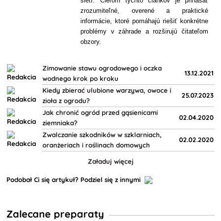
sietí. Cieľom týchto článkov je prinášať
zrozumiteľné, overené a praktické
informácie, ktoré pomáhajú riešiť konkrétne
problémy v záhrade a rozširujú čitateľom
obzory.
Zimowanie stawu ogrodowego i oczka
13.12.2021
wodnego krok po kroku
Kiedy zbierać ulubione warzywa, owoce i
25.07.2023
zioła z ogrodu?
Jak chronić ogród przed gąsienicami
02.04.2020
ziemniaka?
Zwalczanie szkodników w szklarniach,
02.02.2020
oranżeriach i roślinach domowych
Załaduj więcej
Podobał Ci się artykuł? Podziel się z innymi
Zalecane preparaty