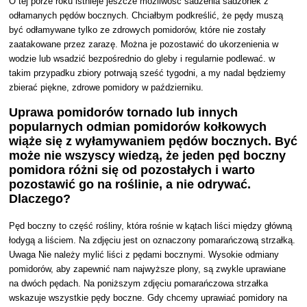
O tej porze roku istnieje jeszcze możliwość sadzenia sadzonek z
odłamanych pędów bocznych. Chciałbym podkreślić, że pędy muszą
być odłamywane tylko ze zdrowych pomidorów, które nie zostały
zaatakowane przez zarazę. Można je pozostawić do ukorzenienia w
wodzie lub wsadzić bezpośrednio do gleby i regularnie podlewać. w
takim przypadku zbiory potrwają sześć tygodni, a my nadal będziemy
zbierać piękne, zdrowe pomidory w październiku.
Uprawa pomidorów tornado lub innych
popularnych odmian pomidorów kołkowych
wiąże się z wyłamywaniem pędów bocznych. Być
może nie wszyscy wiedzą, że jeden pęd boczny
pomidora różni się od pozostałych i warto
pozostawić go na roślinie, a nie odrywać.
Dlaczego?
Pęd boczny to część rośliny, która rośnie w kątach liści między główną
łodygą a
liściem. Na zdjęciu jest on oznaczony pomarańczową strzałką.
Uwaga Nie należy mylić liści z pędami bocznymi. Wysokie odmiany
pomidorów, aby zapewnić nam najwyższe plony, są zwykle uprawiane
na dwóch pędach. Na poniższym zdjęciu pomarańczowa strzałka
wskazuje wszystkie pędy boczne. Gdy chcemy uprawiać pomidory na