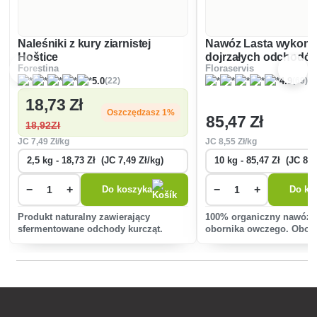
Naleśniki z kury ziarnistej
Nawóz Lasta wykona
Hoštice
dojrzałych odchodó
Forestina
Floraservis
(22)
(69)
5.0
4.9
18
,73 Zł
Oszczędzasz 1%
85
,47 Zł
18
,92Zł
JC
7
,49 Zł/kg
JC
8
,55 Zł/kg
−
+
−
+
Do koszyka
Do ko
Produkt naturalny zawierający
100% organiczny nawóz z
sfermentowane odchody kurcząt.
obornika owczego. Oborn
trudno dostępny, ale jeg
i zawartość składników 
są unikalne w skali świat