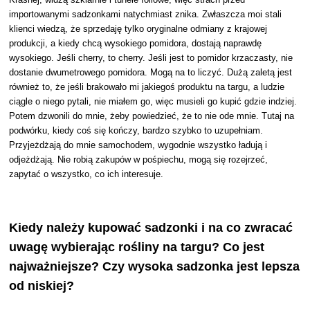
importowanymi sadzonkami natychmiast znika. Zwłaszcza moi stali
klienci wiedzą, że sprzedaję tylko oryginalne odmiany z krajowej
produkcji, a kiedy chcą wysokiego pomidora, dostają naprawdę
wysokiego. Jeśli cherry, to cherry. Jeśli jest to pomidor krzaczasty, nie
dostanie dwumetrowego pomidora. Mogą na to liczyć. Dużą zaletą jest
również to, że jeśli brakowało mi jakiegoś produktu na targu, a ludzie
ciągle o niego pytali, nie miałem go, więc musieli go kupić gdzie indziej.
Potem dzwonili do mnie, żeby powiedzieć, że to nie ode mnie. Tutaj na
podwórku, kiedy coś się kończy, bardzo szybko to uzupełniam.
Przyjeżdżają do mnie samochodem, wygodnie wszystko ładują i
odjeżdżają. Nie robią zakupów w pośpiechu, mogą się rozejrzeć,
zapytać o wszystko, co ich interesuje.
Kiedy należy kupować sadzonki i na co zwracać
uwagę wybierając rośliny na targu? Co jest
najważniejsze? Czy wysoka sadzonka jest lepsza
od niskiej?