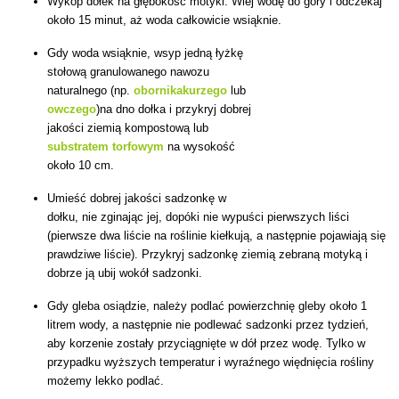
Wykop dołek na głębokość motyki. Wlej wodę do góry i odczekaj
około 15 minut, aż woda całkowicie wsiąknie.
Gdy woda wsiąknie, wsyp jedną łyżkę
stołową granulowanego nawozu
naturalnego (np.
obornika
kurzego
lub
owczego
)
na dno dołka
i przykryj dobrej
jakości ziemią kompostową lub
substratem torfowym
na wysokość
około 10 cm.
Umieść dobrej jakości sadzonkę w
dołku, nie zginając jej, dopóki nie wypuści pierwszych liści
(pierwsze dwa liście na roślinie kiełkują, a następnie pojawiają się
prawdziwe liście). Przykryj sadzonkę ziemią zebraną motyką i
dobrze ją ubij wokół sadzonki.
Gdy gleba osiądzie, należy podlać powierzchnię gleby około 1
litrem wody, a następnie nie podlewać sadzonki przez tydzień,
aby korzenie zostały przyciągnięte w dół przez wodę. Tylko w
przypadku wyższych temperatur i wyraźnego więdnięcia rośliny
możemy lekko podlać.