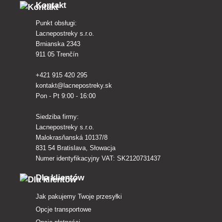
Kontakt
Punkt obsługi:
Lacnepostreky s.r.o.
Brnianska 2343
911 05 Trenčín
+421 915 420 295
kontakt@lacnepostreky.sk
Pon - Pt 9:00 - 16:00
Siedziba firmy:
Lacnepostreky s.r.o.
Malokrasňanská 10137/8
831 54 Bratislava, Słowacja
Numer identyfikacyjny VAT: SK2120731437
Dla klientów
Jak pakujemy Twoje przesyłki
Opcje transportowe