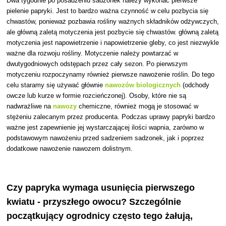
Dwa tygodnie po posadzeniu sadzonek należy wykonać pierwsze
pielenie
papryki. Jest to bardzo ważna czynność w celu pozbycia się
chwastów, ponieważ pozbawia rośliny ważnych składników odżywczych,
ale główną zaletą motyczenia jest pozbycie się chwastów. główną zaletą
motyczenia jest napowietrzenie i napowietrzenie gleby, co jest niezwykle
ważne dla rozwoju rośliny. Motyczenie należy powtarzać w
dwutygodniowych odstępach przez cały sezon. Po pierwszym
motyczeniu rozpoczynamy również pierwsze nawożenie roślin. Do tego
celu staramy się używać głównie
nawozów biologicznych
(odchody
owcze lub kurze w formie rozcieńczonej). Osoby, które nie są
nadwrażliwe na
nawozy
chemiczne, również mogą je stosować w
stężeniu zalecanym przez producenta. Podczas uprawy papryki bardzo
ważne jest zapewnienie jej wystarczającej ilości wapnia, zarówno w
podstawowym nawożeniu przed sadzeniem sadzonek, jak i poprzez
dodatkowe nawożenie nawozem dolistnym.
Czy papryka wymaga usunięcia pierwszego
kwiatu - przyszłego owocu? Szczególnie
początkujący ogrodnicy często tego żałują,