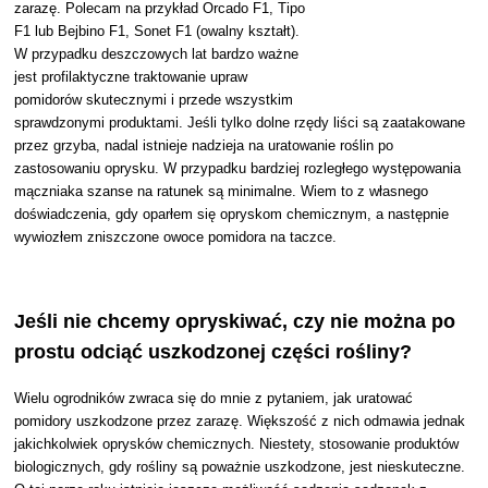
zarazę. Polecam na przykład Orcado F1, Tipo
F1 lub Bejbino F1, Sonet F1 (owalny kształt).
W przypadku deszczowych lat bardzo ważne
jest profilaktyczne traktowanie upraw
pomidorów skutecznymi i przede wszystkim
sprawdzonymi produktami.
Jeśli tylko dolne rzędy liści są zaatakowane
przez grzyba, nadal istnieje nadzieja na uratowanie roślin po
zastosowaniu oprysku. W przypadku bardziej rozległego występowania
mączniaka szanse na ratunek są minimalne. Wiem to z własnego
doświadczenia, gdy oparłem się opryskom chemicznym, a następnie
wywiozłem zniszczone owoce pomidora na taczce.
Jeśli nie chcemy opryskiwać, czy nie można po
prostu odciąć uszkodzonej części rośliny?
Wielu ogrodników zwraca się do mnie z pytaniem, jak uratować
pomidory uszkodzone przez zarazę. Większość z nich odmawia jednak
jakichkolwiek oprysków chemicznych. Niestety, stosowanie produktów
biologicznych, gdy rośliny są poważnie uszkodzone, jest nieskuteczne.