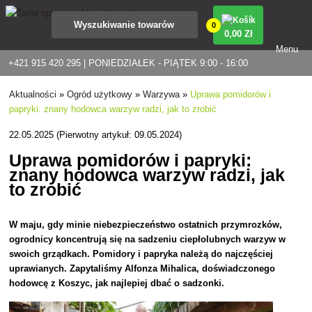
0
0
,00 Zł
Menu
+421 915 420 295 | PONIEDZIAŁEK - PIĄTEK 9:00 - 16:00
Aktualności
»
Ogród użytkowy
»
Warzywa
»
Uprawa pomidorów i
papryki: znany hodowca warzyw radzi, jak to zrobić
22.05.2025 (Pierwotny artykuł: 09.05.2024)
Uprawa pomidorów i papryki:
znany hodowca warzyw radzi, jak
to zrobić
W maju, gdy minie niebezpieczeństwo ostatnich przymrozków,
ogrodnicy koncentrują się na sadzeniu ciepłolubnych warzyw w
swoich grządkach. Pomidory i papryka należą do najczęściej
uprawianych. Zapytaliśmy Alfonza Mihalica, doświadczonego
hodowcę z Koszyc, jak najlepiej dbać o sadzonki.