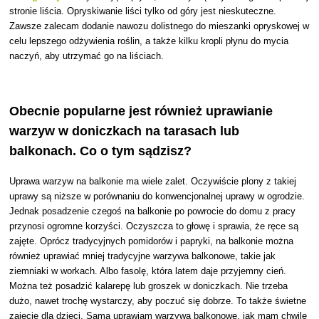
stronie liścia. Opryskiwanie liści tylko od góry jest nieskuteczne.
Zawsze zalecam dodanie nawozu dolistnego do mieszanki opryskowej w
celu lepszego odżywienia roślin, a także kilku kropli płynu do mycia
naczyń, aby utrzymać go na liściach.
Obecnie popularne jest również uprawianie
warzyw w doniczkach na tarasach lub
balkonach. Co o tym sądzisz?
Uprawa warzyw na balkonie ma wiele zalet. Oczywiście plony z takiej
uprawy są niższe w porównaniu do konwencjonalnej uprawy w ogrodzie.
Jednak posadzenie czegoś na balkonie po powrocie do domu z pracy
przynosi ogromne korzyści. Oczyszcza to głowę i sprawia, że ręce są
zajęte. Oprócz tradycyjnych pomidorów i papryki, na balkonie można
również uprawiać mniej tradycyjne warzywa balkonowe, takie jak
ziemniaki w workach. Albo fasolę, która latem daje przyjemny cień.
Można też posadzić kalarepę lub groszek w doniczkach. Nie trzeba
dużo, nawet trochę wystarczy, aby poczuć się dobrze. To także świetne
zajęcie dla dzieci. Sama uprawiam warzywa balkonowe, jak mam chwilę