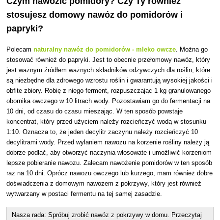
Czym nawozić pomidory? Czy Ty również
stosujesz domowy nawóz do pomidorów i
papryki?
Polecam
naturalny nawóz do pomidorów - mleko owcze
. Można go
stosować również do papryki. Jest to obecnie przełomowy nawóz, który
jest ważnym źródłem ważnych składników odżywczych dla roślin, które
są niezbędne dla zdrowego wzrostu roślin i gwarantują wysokiej jakości i
obfite zbiory. Robię z niego ferment, rozpuszczając 1 kg granulowanego
obornika owczego w 10 litrach wody. Pozostawiam go do fermentacji na
10 dni, od czasu do czasu mieszając. W ten sposób powstaje
koncentrat, który przed użyciem należy rozcieńczyć wodą w stosunku
1:10. Oznacza to, że jeden decylitr zaczynu należy rozcieńczyć 10
decylitrami wody. Przed wylaniem nawozu na korzenie rośliny należy ją
dobrze podlać, aby otworzyć naczynia włosowate i umożliwić korzeniom
lepsze pobieranie nawozu. Zalecam nawożenie pomidorów w ten sposób
raz na 10 dni. Oprócz nawozu owczego lub kurzego, mam również dobre
doświadczenia z domowym nawozem z pokrzywy, który jest również
wytwarzany w postaci fermentu na tej samej zasadzie.
Nasza rada: Spróbuj zrobić nawóz z pokrzywy w domu. Przeczytaj