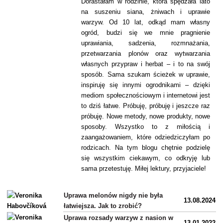
Dorastałam w rodzinie, która spędzała lato
na suszeniu siana, żniwach i uprawie
warzyw. Od 10 lat, odkąd mam własny
ogród, budzi się we mnie pragnienie
uprawiania, sadzenia, rozmnażania,
przetwarzania plonów oraz wytwarzania
własnych przypraw i herbat – i to na swój
sposób. Sama szukam ścieżek w uprawie,
inspiruję się innymi ogrodnikami – dzięki
mediom społecznościowym i internetowi jest
to dziś łatwe. Próbuję, próbuję i jeszcze raz
próbuję. Nowe metody, nowe produkty, nowe
sposoby. Wszystko to z miłością i
zaangażowaniem, które odziedziczyłam po
rodzicach. Na tym blogu chętnie podzielę
się wszystkim ciekawym, co odkryję lub
sama przetestuję. Miłej lektury, przyjaciele!
Uprawa melonów nigdy nie była
13.08.2024
łatwiejsza. Jak to zrobić?
Uprawa rozsady warzyw z nasion w
13.01.2022