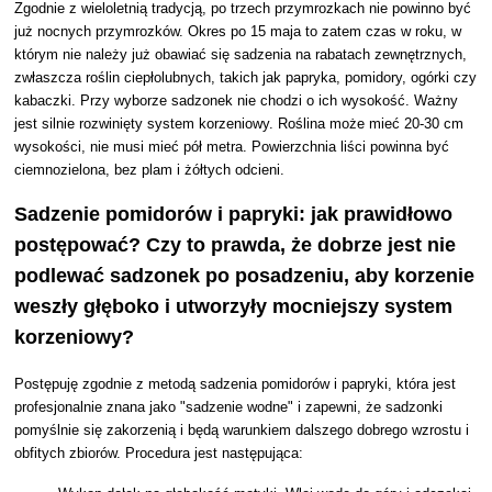
Zgodnie z wieloletnią tradycją, po trzech przymrozkach nie powinno być
już nocnych przymrozków. Okres po 15 maja to zatem czas w roku, w
którym nie należy już obawiać się sadzenia na rabatach zewnętrznych,
zwłaszcza roślin ciepłolubnych, takich jak papryka, pomidory, ogórki czy
kabaczki. Przy wyborze sadzonek nie chodzi o ich wysokość. Ważny
jest silnie rozwinięty system korzeniowy. Roślina może mieć 20-30 cm
wysokości, nie musi mieć pół metra. Powierzchnia liści powinna być
ciemnozielona, bez plam i żółtych odcieni.
Sadzenie pomidorów i papryki: jak prawidłowo
postępować? Czy to prawda, że dobrze jest nie
podlewać sadzonek po posadzeniu, aby korzenie
weszły głęboko i utworzyły mocniejszy system
korzeniowy?
Postępuję zgodnie z metodą sadzenia pomidorów i papryki, która jest
profesjonalnie znana jako "sadzenie wodne" i zapewni, że sadzonki
pomyślnie się zakorzenią i będą warunkiem dalszego dobrego wzrostu i
obfitych zbiorów. Procedura jest następująca: