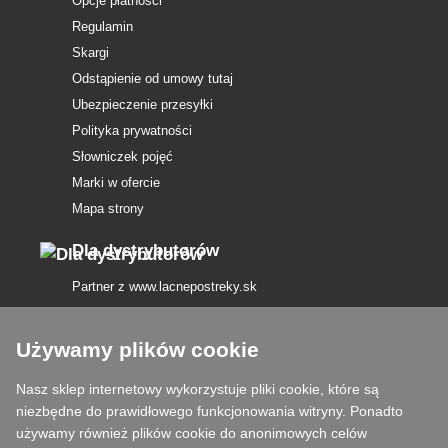
Opcje płatności
Regulamin
Skargi
Odstąpienie od umowy tutaj
Ubezpieczenie przesyłki
Polityka prywatności
Słowniczek pojęć
Marki w ofercie
Mapa strony
Dla dystrybutorów
Partner z
www.lacnepostreky.sk
Używamy plików cookie
Nasz sklep internetowy wykorzystuje pliki cookie, które są
Zawsze służymy fachową poradą
niezbędne do prawidłowego funkcjonowania witryny. Ponadto
używamy również plików cookie do anonimowych celów
Reklamacje są rozpatrywane w ciągu 24 godzin