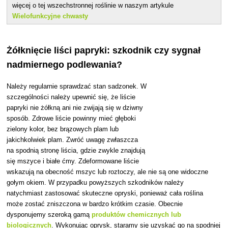
więcej o tej wszechstronnej roślinie w naszym artykule
Wielofunkcyjne chwasty
Żółknięcie liści papryki: szkodnik czy sygnał
nadmiernego podlewania?
Należy regularnie sprawdzać stan sadzonek. W
szczególności należy upewnić się, że liście
papryki nie żółkną ani nie zwijają się w dziwny
sposób. Zdrowe liście powinny mieć głęboki
zielony kolor, bez brązowych plam lub
jakichkolwiek plam. Zwróć uwagę zwłaszcza
na spodnią stronę liścia, gdzie zwykle znajdują
się mszyce i białe ćmy. Zdeformowane liście
wskazują na obecność mszyc lub roztoczy, ale nie są one widoczne
gołym okiem. W przypadku powyższych szkodników należy
natychmiast zastosować skuteczne opryski, ponieważ cała roślina
może zostać zniszczona w bardzo krótkim czasie. Obecnie
dysponujemy szeroką gamą
produktów chemicznych lub
biologicznych
. Wykonując oprysk, staramy się uzyskać go na spodniej