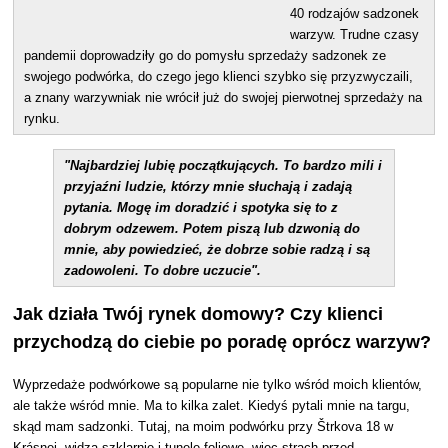
40 rodzajów sadzonek
warzyw. Trudne czasy
pandemii doprowadziły go do pomysłu sprzedaży sadzonek ze
swojego podwórka, do czego jego klienci szybko się przyzwyczaili,
a znany warzywniak nie wrócił już do swojej pierwotnej sprzedaży na
rynku.
"Najbardziej lubię początkujących. To bardzo mili i
przyjaźni ludzie, którzy mnie słuchają i zadają
pytania. Mogę im doradzić i spotyka się to z
dobrym odzewem. Potem piszą lub dzwonią do
mnie, aby powiedzieć, że dobrze sobie radzą i są
zadowoleni. To dobre uczucie".
Jak działa Twój rynek domowy? Czy klienci
przychodzą do ciebie po poradę oprócz warzyw?
Wyprzedaże podwórkowe są popularne nie tylko wśród moich klientów,
ale także wśród mnie. Ma to kilka zalet. Kiedyś pytali mnie na targu,
skąd mam sadzonki. Tutaj, na moim podwórku przy Štrkova 18 w
Krásnej, widzą szklarnie i tunele foliowe, więc strach przed