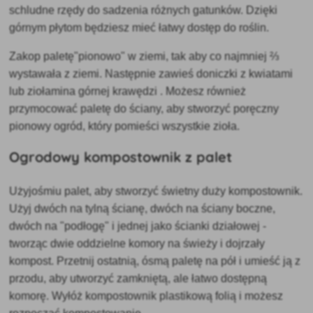
schludne
rzędy do sadzenia różnych gatunków. Dzięki
górnym płytom będziesz mieć łatwy dostęp do roślin.
Zakop paletę
"pionowo" w ziemi, tak aby co najmniej ⅔
wystawała z ziemi. Następnie
zawieś doniczki z kwiatami
lub ziołami
na górnej krawędzi
. Możesz również
przymocować paletę do ściany, aby stworzyć poręczny
pionowy ogród, który pomieści wszystkie zioła.
Ogrodowy kompostownik z palet
Użyj
ośmiu palet, aby stworzyć świetny
duży kompostownik.
Użyj dwóch na tylną ścianę, dwóch na ściany boczne,
dwóch na "podłogę" i jednej jako ścianki działowej -
tworząc dwie oddzielne komory na świeży i dojrzały
kompost. Przetnij ostatnią, ósmą paletę na pół i umieść ją z
przodu, aby utworzyć zamkniętą, ale łatwo dostępną
komorę. Wyłóż kompostownik plastikową folią i możesz