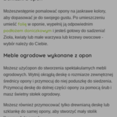
Możesz
wstępnie pomalować opony
na jaskrawe kolory,
aby dopasować je do swojego gustu. Po umieszczeniu
folię
umieść
w oponie, wypełnij ją odpowiednim
podłożem doniczkowym
i jesteś gotowy do sadzenia!
Zioła, kwiaty lub małe warzywa lub krzewy owocowe -
wybór należy do Ciebie.
Meble ogrodowe wykonane z opon
Możesz użyć
opon do stworzenia
spektakularnych mebli
ogrodowych. Wytnij okrągłą deskę o rozmiarze zewnętrznej
średnicy opony i przymocuj do niej poduszkę do siedzenia.
Przymocuj deskę do dolnej części opony za pomocą śrub i
masz świetny stołek ogrodowy.
Możesz również przymocować tylko drewnianą deskę lub
szklankę do samej opony, aby stworzyć mały stolik