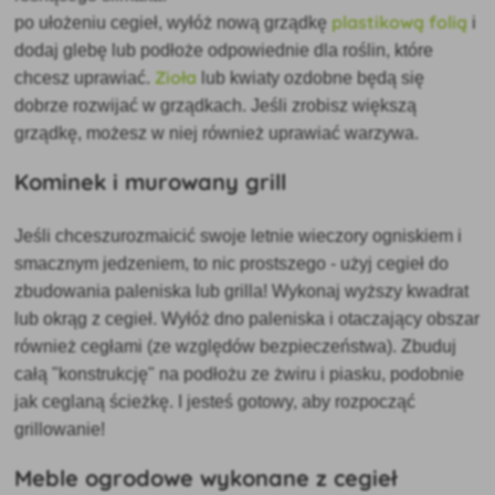
plastikową folią
po ułożeniu cegieł, wyłóż nową grządkę
i
dodaj glebę lub podłoże odpowiednie dla roślin, które
Zioła
chcesz uprawiać.
lub kwiaty ozdobne będą się
dobrze rozwijać w grządkach. Jeśli zrobisz większą
grządkę, możesz w niej również uprawiać warzywa.
Kominek i murowany grill
Jeśli chcesz
urozmaicić swoje letnie wieczory ogniskiem i
smacznym jedzeniem, to nic prostszego - użyj cegieł do
zbudowania paleniska lub grilla! Wykonaj wyższy kwadrat
lub okrąg z cegieł. Wyłóż dno paleniska i otaczający obszar
również cegłami (ze względów bezpieczeństwa). Zbuduj
całą "konstrukcję" na podłożu ze żwiru i piasku, podobnie
jak ceglaną ścieżkę. I jesteś gotowy, aby rozpocząć
grillowanie!
Meble ogrodowe wykonane z cegieł