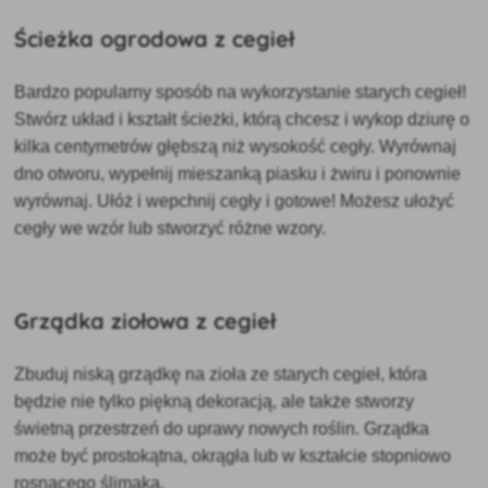
Ścieżka ogrodowa z cegieł
Bardzo
popularny sposób na wykorzystanie starych cegieł!
Stwórz układ i kształt ścieżki, którą chcesz i wykop dziurę o
kilka centymetrów głębszą niż wysokość cegły. Wyrównaj
dno otworu, wypełnij mieszanką piasku i żwiru i ponownie
wyrównaj. Ułóż i wepchnij cegły i gotowe! Możesz ułożyć
cegły we wzór lub stworzyć różne wzory.
Grządka ziołowa z cegieł
Zbuduj
niską grządkę na zioła ze starych cegieł, która
będzie nie tylko
piękną dekoracją, ale także stworzy
świetną przestrzeń do uprawy nowych roślin. Grządka
może być prostokątna, okrągła lub w kształcie stopniowo
rosnącego ślimaka.