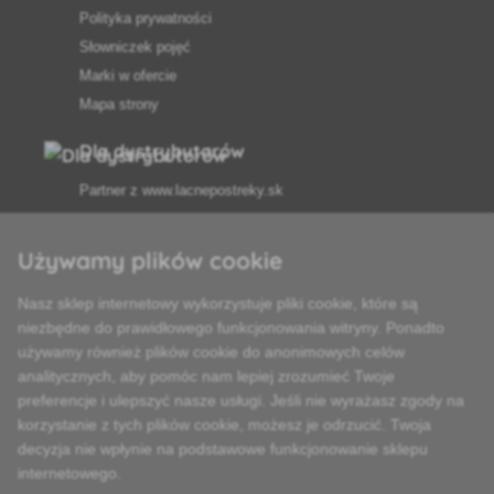
Polityka prywatności
Słowniczek pojęć
Marki w ofercie
Mapa strony
Dla dystrybutorów
Partner z
www.lacnepostreky.sk
Używamy plików cookie
Nasz sklep internetowy wykorzystuje pliki cookie, które są
Zawsze służymy fachową poradą
niezbędne do prawidłowego funkcjonowania witryny. Ponadto
używamy również plików cookie do anonimowych celów
Reklamacje są rozpatrywane w ciągu 24 godzin
analitycznych, aby pomóc nam lepiej zrozumieć Twoje
preferencje i ulepszyć nasze usługi. Jeśli nie wyrażasz zgody na
85% towarów w magazynie
korzystanie z tych plików cookie, możesz je odrzucić. Twoja
decyzja nie wpłynie na podstawowe funkcjonowanie sklepu
Dostawa w ciągu 24 godzin od poniedziałku do piątku
internetowego.