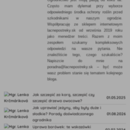
Często mam dylemat przy wyborze
odpowiedniego środka ochrony roślin przed
szkodnikami w naszym ogrodzie.
Współpracuję ze sklepem internetowym
lacnepostreky.sk od września 2019 roku
jako menedżer treści. Razem z moim
zespołem szukamy kompleksowych
odpowiedzi na wasze pytania. Nie
znaleźliście tego, czego szukaliście?
Napiszcie do mnie na
poradna@lacnepostreky.sk – być może
wasz problem stanie się tematem kolejnego
bloga.
Jak szczepić za korą, szczepić czy
01.05.2025
szczepić drzewa owocowe?
Jak uprawiać jeżyny, aby były duże i
słodkie? Porady doświadczonego
01.08.2026
ogrodnika
Uprawa borówek: te wskazówki
02.02.2024