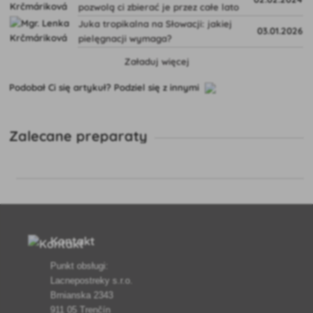
pozwolą ci zbierać je przez całe lato
Juka tropikalna na Słowacji: jakiej
03.01.2026
pielęgnacji wymaga?
Załaduj więcej
Podobał Ci się artykuł? Podziel się z innymi
Zalecane preparaty
Kontakt
Punkt obsługi:
Lacnepostreky s.r.o.
Brnianska 2343
911 05 Trenčín