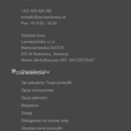
+421 915 420 295
kontakt@lacnepostreky.sk
Pon - Pt 9:00 - 16:00
Siedziba firmy:
Lacnepostreky s.r.o.
Malokrasňanská 10137/8
831 54 Bratislava, Słowacja
Numer identyfikacyjny VAT: SK2120731437
Dla klientów
Jak pakujemy Twoje przesyłki
Opcje transportowe
Opcje płatności
Regulamin
Skargi
Odstąpienie od umowy tutaj
Ubezpieczenie przesyłki