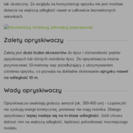
tak skuteczny. Ze względu na konsystencję oprysku nie jest możliwe
dotarcie na większą odległość nawet w całkowicie bezwietrznych
warunkach.
Zalety opryskiwaczy
duża liczba akcesoriów
Zaletą jest
do dysz i różnorodność prętów
opryskowych lub różnych nośników dysz. Do opryskiwacza można
przymocować 10-metrowy wąż przedłużający z utrzymywaniem
oprysku nawet
ciśnienia oprysku, co pozwala na dokładne skierowanie
na odległość 10 m
.
Wady opryskiwaczy
Opryskiwacze uwalniają grubszy aerozol (ok. 300-400 um) - cząsteczki
nie zyskują energii kinetycznej, ponieważ nie mają nośnika. Dlatego
lepiej nadaje się na krótsze odległości
opryskiwacz
. Jeśli chcesz
dotrzeć nim na większą odległość, będziesz potrzebować mocniejszego
modelu.