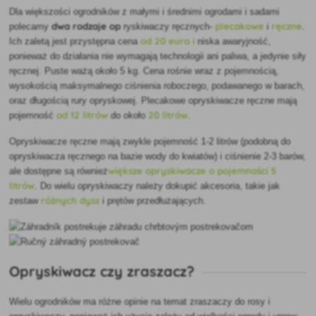
Dla większości ogrodników z małymi i średnimi ogrodami i
sadami
dwa rodzaje op
plecakowe
ręczne
polecamy
ryskiwaczy ręcznych
-
i
.
od 20 euro i
Ich zaletą jest przystępna cena
niska awaryjność,
ponieważ do działania nie wymagają technologii ani paliwa, a jedynie siły
ręcznej. Puste ważą około 5 kg. Cena rośnie wraz z pojemnością,
wysokością maksymalnego ciśnienia roboczego, podawanego w barach,
oraz długością rury opryskowej. Plecakowe opryskiwacze ręczne mają
od 12 litrów
20 litrów
pojemność
do około
.
Opryskiwacze ręczne mają zwykle pojemność 1-2 litrów (podobną do
opryskiwacza ręcznego na bazie wody do kwiatów) i ciśnienie 2-3 barów,
większe opryskiwacze o pojemności 5
ale
dostępne są również
litrów
. Do wielu opryskiwaczy należy dokupić akcesoria, takie jak
różnych dysz
zestaw
i prętów przedłużających.
Opryskiwacz czy zraszacz?
Wielu ogrodników ma różne opinie na temat zraszaczy do rosy i