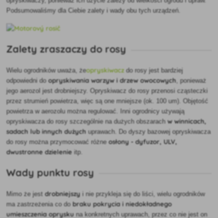
opryskiwaczy, ponieważ ich użycie zależy od wielkości ogrodu i upraw.
Podsumowaliśmy dla Ciebie zalety i wady obu tych urządzeń.
Zalety zraszaczy do rosy
opryskiwacz
Wielu
ogrodników uważa, że
do rosy jest bardziej
opryskiwania warzyw i drzew owocowych
odpowiedni do
, ponieważ
jego aerozol jest drobniejszy. Opryskiwacz do rosy przenosi cząsteczki
przez strumień powietrza, więc są one mniejsze (ok. 100 um). Objętość
powietrza w aerozolu można regulować. Inni ogrodnicy używają
w winnicach,
opryskiwacza do rosy szczególnie na dużych obszarach
sadach lub innych dużych
uprawach. Do dyszy bazowej opryskiwacza
osłony - dyfuzor, ULV,
do rosy można przymocować różne
dwustronne dzielenie
itp.
Wady punktu rosy
drobniejszy
Mimo że jest
i nie przykleja się do liści, wielu ogrodników
braku pokrycia i niedokładnego
ma zastrzeżenia co do
umieszczenia
oprysku
na konkretnych uprawach, przez co nie jest on