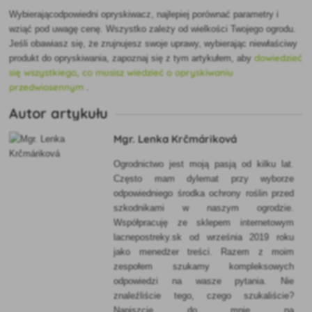
Wybierając
odpowiedni opryskiwacz, najlepiej porównać parametry i
wziąć pod uwagę cenę. Wszystko zależy od wielkości Twojego ogrodu.
Jeśli obawiasz się, że zrujnujesz swoje uprawy, wybierając niewłaściwy
dowiedzieć
produkt do opryskiwania, zapoznaj się z tym artykułem
, aby
się wszystkiego, co musisz wiedzieć o
opryskiwaniu
przedwiosennym
.
Autor artykułu
Mgr. Lenka Krčmáriková
Ogrodnictwo jest moją pasją od kilku lat.
Często mam dylemat przy wyborze
odpowiedniego środka ochrony roślin przed
szkodnikami w naszym ogrodzie.
Współpracuję ze sklepem internetowym
lacnepostreky.sk od września 2019 roku
jako menedżer treści. Razem z moim
zespołem szukamy kompleksowych
odpowiedzi na wasze pytania. Nie
znaleźliście tego, czego szukaliście?
Napiszcie do mnie na