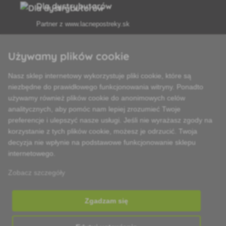
Dla dystrybutorów
Partner z
www.lacnepostreky.sk
Używamy plików cookie
Nasz sklep internetowy wykorzystuje pliki cookie, które są
Zawsze służymy fachową poradą
niezbędne do prawidłowego funkcjonowania witryny. Ponadto
używamy również plików cookie do anonimowych celów
Reklamacje są rozpatrywane w ciągu 24 godzin
analitycznych, aby pomóc nam lepiej zrozumieć Twoje
preferencje i ulepszyć nasze usługi. Jeśli nie wyrażasz zgody na
85% towarów w magazynie
korzystanie z tych plików cookie, możesz je odrzucić. Twoja
decyzja nie wpłynie na podstawowe funkcjonowanie sklepu
Dostawa w ciągu 24 godzin od poniedziałku do piątku
internetowego.
Zobacz szczegóły
Zgadzam się