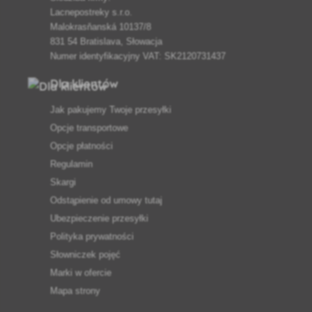
Lacnepostreky s.r.o.
Malokrasňanská 10137/8
831 54 Bratislava, Słowacja
Numer identyfikacyjny VAT: SK2120731437
Dla klientów
Jak pakujemy Twoje przesyłki
Opcje transportowe
Opcje płatności
Regulamin
Skargi
Odstąpienie od umowy tutaj
Ubezpieczenie przesyłki
Polityka prywatności
Słowniczek pojęć
Marki w ofercie
Mapa strony