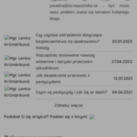
poradna@lacnepostreky.sk – być może
wasz problem stanie się tematem kolejnego
bloga.
Czy czytasz ostrzeżenia dotyczące
bezpieczeństwa na opakowaniu?
03.01.2025
Należy
Najczęściej stosowane nawozy
wiosenne i opryski przeciwko
27.04.2022
szkodnikom
Jak bezpiecznie pracować z
12.07.2021
pestycydami
Czym są pestycydy i jak się je dzieli?
04.06.2021
Załaduj więcej
Podobał Ci się artykuł? Podziel się z innymi