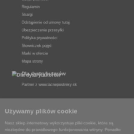
Regulamin
Skargi
Odstąpienie od umowy tutaj
Ubezpieczenie przesyłki
Polityka prywatności
Słowniczek pojęć
Marki w ofercie
Mapa strony
Dla dystrybutorów
Partner z
www.lacnepostreky.sk
Używamy plików cookie
Zawsze służymy fachową poradą
Nasz sklep internetowy wykorzystuje pliki cookie, które są
niezbędne do prawidłowego funkcjonowania witryny. Ponadto