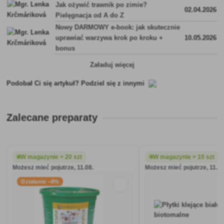
Jak ożywić trawnik po zimie?
02.04.2026
Pielęgnacja od A do Z
Nowy DARMOWY e-book: jak skutecznie
uprawiać warzywa krok po kroku +
10.05.2026
bonus
Załaduj więcej
Podobał Ci się artykuł? Podziel się z innymi
Zalecane preparaty
W magazynie > 20 szt
W magazynie > 10 szt
Możesz mieć pojutrze, 11.08.
Możesz mieć pojutrze, 11.08
Działanie −8%