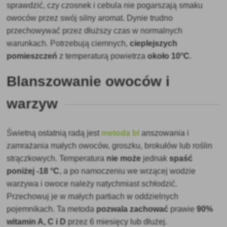
sprawdzić, czy czosnek i cebula nie pogarszają smaku
owoców przez swój silny aromat. Dynie trudno
przechowywać przez dłuższy czas w normalnych
warunkach. Potrzebują ciemnych,
cieplejszych
pomieszczeń
z temperaturą powietrza
około 10°C
.
Blanszowanie owoców i
warzyw
Świetną ostatnią radą jest
metoda bl
anszowania i
zamrażania małych owoców, groszku, brokułów lub roślin
strączkowych. Temperatura
nie może
jednak
spaść
poniżej -18 °C
, a po namoczeniu we wrzącej wodzie
warzywa i owoce należy natychmiast schłodzić.
Przechowuj je w małych partiach w oddzielnych
pojemnikach. Ta metoda
pozwala zachować
prawie
90%
witamin A, C i D
przez 6 miesięcy lub dłużej.