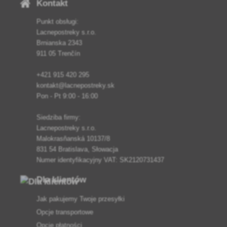
Kontakt
Punkt obsługi:
Lacnepostreky s.r.o.
Brnianska 2343
911 05 Trenčín
+421 915 420 295
kontakt@lacnepostreky.sk
Pon - Pt 9:00 - 16:00
Siedziba firmy:
Lacnepostreky s.r.o.
Malokrasňanská 10137/8
831 54 Bratislava, Słowacja
Numer identyfikacyjny VAT: SK2120731437
Dla klientów
Jak pakujemy Twoje przesyłki
Opcje transportowe
Opcje płatności