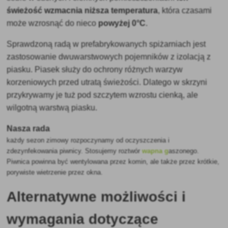
świeżość wzmacnia niższa temperatura
, która czasami
może wzrosnąć do nieco
powyżej 0°C
.
Sprawdzoną radą w prefabrykowanych spiżarniach jest
zastosowanie dwuwarstwowych pojemników z izolacją z
piasku. Piasek służy do ochrony różnych warzyw
korzeniowych przed utratą świeżości. Dlatego w skrzyni
przykrywamy je tuż pod szczytem wzrostu cienką, ale
wilgotną warstwą piasku.
Nasza rada
każdy sezon zimowy rozpoczynamy od oczyszczenia i
zdezynfekowania piwnicy. Stosujemy roztwór
wapna g
aszonego.
Piwnica powinna być wentylowana przez komin, ale także przez krótkie,
porywiste wietrzenie przez okna.
Alternatywne możliwości i
wymagania dotyczące