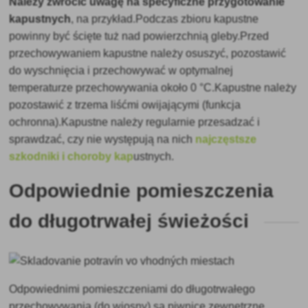
Należy zwrócić uwagę na specyficzne przygotowanie
kapustnych
, na przykład.Podczas zbioru kapustne
powinny być ścięte tuż nad powierzchnią gleby.Przed
przechowywaniem kapustne należy osuszyć, pozostawić
do wyschnięcia i przechowywać w optymalnej
temperaturze przechowywania około 0 °C.Kapustne należy
pozostawić z trzema liśćmi owijającymi (funkcja
ochronna).Kapustne należy regularnie przesadzać i
sprawdzać, czy nie występują na nich
najczęstsze
szkodniki i choroby kap
ustnych.
Odpowiednie pomieszczenia
do długotrwałej świeżości
Odpowiednimi pomieszczeniami do długotrwałego
przechowywania (do wiosny) są piwnice zewnętrzne