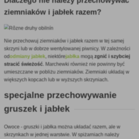
Dlaczego nie należy przechowywać
ziemniaków i jabłek razem?
Nie przechowuj ziemniaków i jabłek razem w tej samej
skrzyni lub w dobrze wentylowanej piwnicy.
W zależności
od
odmiany jabłek
, niektóre
jabłka
mogą
zgnić i szybciej
stracić świeżość
. Marchewki również nie powinny być
umieszczane w pobliżu ziemniaków. Ziemniaki układaj w
większych kopcach lub w wyższych skrzyniach.
specjalne przechowywanie
gruszek i jabłek
Owoce - gruszki i jabłka można układać razem, ale w
skrzynkach w jednej warstwie. W spiżarniach należy