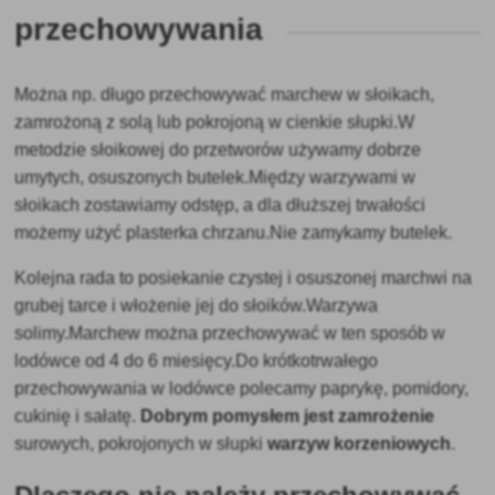
przechowywania
Można np. długo przechowywać marchew w słoikach,
zamrożoną z solą lub pokrojoną w cienkie słupki.W
metodzie słoikowej do przetworów używamy dobrze
umytych, osuszonych butelek.Między warzywami w
słoikach zostawiamy odstęp, a dla dłuższej trwałości
możemy użyć plasterka chrzanu.Nie zamykamy butelek.
Kolejna rada to posiekanie czystej i osuszonej marchwi na
grubej tarce i włożenie jej do słoików.Warzywa
solimy.Marchew można przechowywać w ten sposób w
lodówce od 4 do 6 miesięcy.Do krótkotrwałego
przechowywania w lodówce polecamy paprykę, pomidory,
cukinię i sałatę.
Dobrym pomysłem jest zamrożenie
surowych, pokrojonych w słupki
warzyw korzeniowych
.