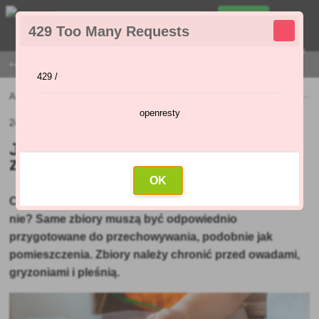
0
429 Too Many Requests
0
,00 Zł
Menu
+421 915 420 295 | PONIEDZIAŁEK - PIĄTEK 9:00 - 16:00
429 /
Aktualności
»
Jak zachować zbiory w czasie zimy?
openresty
24.11.2020 (Pierwotny artykuł: 23.11.2020)
Jak zachować zbiory w czasie
zimy?
OK
Czy mieszanie jabłek z gruszkami to dobry pomysł czy
nie? Same zbiory muszą być odpowiednio
przygotowane do przechowywania, podobnie jak
pomieszczenia. Zbiory należy chronić przed owadami,
gryzoniami i pleśnią.