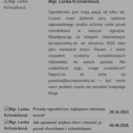
Mgr. Lenka Krčmáriková
Ogrodnictwo jest moją pasją od kilku lat.
Często mam dylemat przy wyborze
odpowiedniego środka ochrony roślin przed
szkodnikami w naszym ogrodzie.
Współpracuję ze sklepem internetowym
lacnepostreky.sk od września 2019 roku
jako menedżer treści. Razem z moim
zespołem szukamy kompleksowych
odpowiedzi na wasze pytania. Nie
znaleźliście tego, czego szukaliście?
Napiszcie do mnie na
poradna@lacnepostreky.sk – być może
wasz problem stanie się tematem kolejnego
bloga.
Porady ogrodnicze: najlepsze odmiany
28.12.2023
moreli
Jak uprawiać piękne róże i chronić je
06.06.2026
przed chorobami i szkodnikami