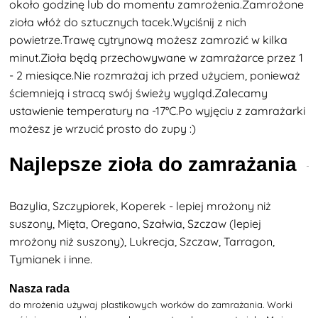
około godzinę lub do momentu zamrożenia.Zamrożone
zioła włóż do sztucznych tacek.Wyciśnij z nich
powietrze.Trawę cytrynową możesz zamrozić w kilka
minut.Zioła będą przechowywane w zamrażarce przez 1
- 2 miesiące.Nie rozmrażaj ich przed użyciem, ponieważ
ściemnieją i stracą swój świeży wygląd.Zalecamy
ustawienie temperatury na -17°C.Po wyjęciu z zamrażarki
możesz je wrzucić prosto do zupy :)
Najlepsze zioła do zamrażania
Bazylia, Szczypiorek, Koperek - lepiej mrożony niż
suszony, Mięta, Oregano, Szałwia, Szczaw (lepiej
mrożony niż suszony), Lukrecja, Szczaw, Tarragon,
Tymianek i inne.
Nasza rada
do mrożenia używaj plastikowych worków do zamrażania. Worki