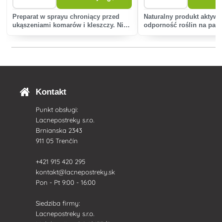
Preparat w sprayu chroniący przed
Naturalny produkt aktywu
ukąszeniami komarów i kleszczy. Nie
odporność roślin na pat
zawiera syntetycznych substancji
i bakterie.
chemicznych.
Kontakt
Punkt obsługi:
Lacnepostreky s.r.o.
Brnianska 2343
911 05 Trenčín
+421 915 420 295
kontakt@lacnepostreky.sk
Pon - Pt 9:00 - 16:00
Siedziba firmy:
Lacnepostreky s.r.o.