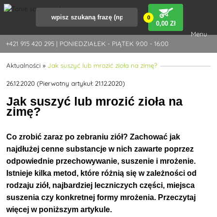
0
0
,00 Zł
Menu
+421 915 420 295 | PONIEDZIAŁEK - PIĄTEK 9:00 - 16:00
Aktualności
»
Jak suszyć lub mrozić zioła na zimę?
26.12.2020 (Pierwotny artykuł: 21.12.2020)
Jak suszyć lub mrozić zioła na
zimę?
Co zrobić zaraz po zebraniu ziół? Zachować jak
najdłużej cenne substancje w nich zawarte poprzez
odpowiednie przechowywanie, suszenie i mrożenie.
Istnieje kilka metod, które różnią się w zależności od
rodzaju ziół, najbardziej leczniczych części, miejsca
suszenia czy konkretnej formy mrożenia. Przeczytaj
więcej w poniższym artykule.