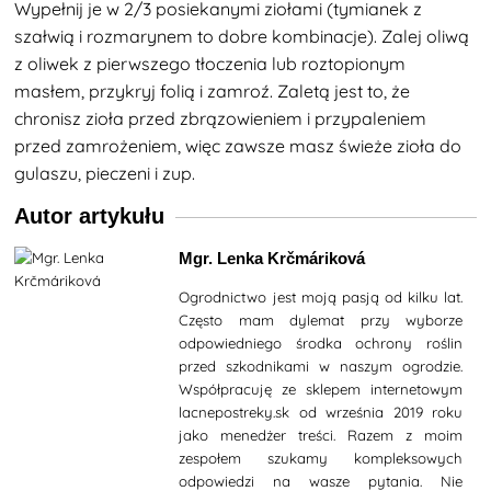
Wypełnij je w 2/3 posiekanymi ziołami (tymianek z
szałwią i rozmarynem to dobre kombinacje). Zalej oliwą
z oliwek z pierwszego tłoczenia lub roztopionym
masłem, przykryj folią i zamroź. Zaletą jest to, że
chronisz zioła przed zbrązowieniem i przypaleniem
przed zamrożeniem, więc zawsze masz świeże zioła do
gulaszu, pieczeni i zup.
Autor artykułu
Mgr. Lenka Krčmáriková
Ogrodnictwo jest moją pasją od kilku lat.
Często mam dylemat przy wyborze
odpowiedniego środka ochrony roślin
przed szkodnikami w naszym ogrodzie.
Współpracuję ze sklepem internetowym
lacnepostreky.sk od września 2019 roku
jako menedżer treści. Razem z moim
zespołem szukamy kompleksowych
odpowiedzi na wasze pytania. Nie