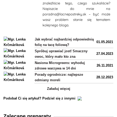
znaleźliście tego, czego szukaliście?
Napiszcie do mnie na
poradna@lacnepostreky.sk – być może
wasz problem stanie się tematem
kolejnego bloga.
Jak wybrać najbardziej odpowiednią
01.05.2021
folię na tacę foliową?
Spróbuj uprawiać jost! Smaczny
27.04.2023
owoc, który mało kto zna
Nasiona Microgreens: wyhoduj
26.11.2021
zdrowe warzywa w 14 dni
Porady ogrodnicze: najlepsze
28.12.2023
odmiany moreli
Załaduj więcej
Podobał Ci się artykuł? Podziel się z innymi
Zalecane preparaty