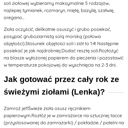
soli ziołowej wybieramy maksymalnie 5 rodzajów,
najlepiej tymianek, rozmaryn, miętę, bazylię, szałwię,
oregano...
Zioła oczyścić, delikatnie osuszyć i grubo posiekać,
posypać gruboziarnistą solą morską (połowa
objętości).Stosunek objętości soli i ziół to 1:4! Następnie
posiekać je jak najdrobniej.Dodać resztę soli.Rozłożyć
na blasze wyłożonej papierem do pieczenia i pozostawić
w temperaturze pokojowej do wyschnięcia na 2-3 dni.
Jak gotować przez cały rok ze
świeżymi ziołami (Lenka)?
Zamroź je!!!Świeże zioła osusz ręcznikiem
papierowym.Rozłóż je w zamrażarce na sztucznej tacce
(przystosowanej do zamrażarki) / pokładzie / patelni na