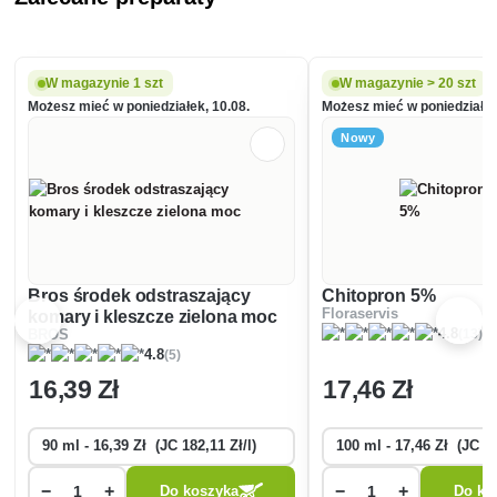
W magazynie 1 szt
W magazynie > 20 szt
Możesz mieć w poniedziałek, 10.08.
Możesz mieć w poniedziałek
Nowy
Bros środek odstraszający
Chitopron 5%
Floraservis
komary i kleszcze zielona moc
(13)
4.8
BROS
(5)
4.8
16
,39 Zł
17
,46 Zł
−
+
−
+
Do koszyka
Do ko