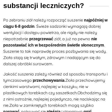
substancji leczniczych?
Po zebraniu
ziół należy rozpocząć suszenie
najpóźniej w
. Świeże sadzonki wymagają dobrej
ciągu 6-8 godzin
wentylacji i dostępu powietrza, ale nigdy nie należy
niepotrzebnie
ziół, a już na pewno
przegrzewać
nie
.
pozostawiać ich w bezpośrednim świetle słonecznym
Suszenie to tak naprawdę proces pozbywania się wody.
Zioła stają się trwałym, zdrowym i nadającym się do
dalszej obróbki surowcem.
Jakość suszenia zależy również od sposobu transportu i
tymczasowego
.Zioła przechowujemy
przechowywania
cienkimi warstwami, najlepiej w koszyku, nie w
plastikowych torebkach czy saszetkach.Obchodzimy się
z nimi ostrożnie, najlepiej pojedynczo, nie naciskając na
nie.Zioła w zamkniętych torebkach mogą szybko
, pokrywać się
i stopniowo
.
parować
pleśnią
gnić