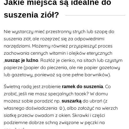
Jakie miejsca są idealne do
suszenia ziół?
Nie wystarczy mieć przestronny strych lub szopę do
suszenia ziół, ale rozejrzeć się za odpowiednimi
narzędziami. Możemy również przyspieszyć proces
zachowania cennych witamin i olejków eterycznych
,
. Rozłóż je cienko, na sitach lub czystym
susząc je luźno
papierze (papier do pieczenia, ale nie papier gazetowy
lub gazetowy, ponieważ są one pełne barwników).
Świetną radą jest zrobienie
. Co
ramek do suszenia
zrobić, jeśli nie masz specjalnych tacek? W domu
możesz sobie poradzić np.
do ubrań (z
suszarką
własnego doświadczenia ☺), albo założyć na wierzch
siatkę przeciw owadom z okien. Skrawki i części
podziemne dobrze schną związane w pęczki na