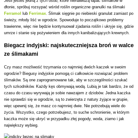
Jeśli jesteś jedną z tych osób, które nienawidzą łapać ślimaków w
dłonie, spróbuj rozsypać wśród roślin organiczne granulki na ślimaki
Ferramol
lub
Ferrimax
. Ślimak sięgnie po niebieski granulat zamiast po
świeży, młody liść w ogrodzie. Spowoduje to początkowo problemy
trawienne, więc nie będzie kontynuował zjadania roślin i ukryje się, gdzie
umrze i stanie się pożywieniem dla innych kanibalizujących krewnych.
Biegacz indyjski: najskuteczniejsza broń w walce
ze ślimakami
Czy masz możliwość trzymania co najmniej dwóch kaczek w swoim
ogrodzie? Biegusy indyjskie pomogą ci całkowicie rozwiązać problem
ślimaków. Są one zaprogramowane tak, aby w szczególności szukać
tych szkodników. Każdy kęs obmywają wodą. Lubią je tak bardzo, że od
czasu do czasu wyrywają je sobie nawzajem z dziobów. Jedna kaczka
nie sprawdzi się w ogrodzie, są to zwierzęta z natury żyjące w grupie,
więc upewnij się, że masz co najmniej dwie. Nie potrzebują wiele do
życia. Wszystko, czego potrzebujesz, to suche schronienie, w którym
kaczka może się ukryć w przypadku złej pogody, woda, ziarno i jak
największy wybieg.