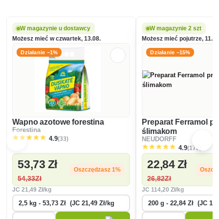
W magazynie u dostawcy
W magazynie 2 szt
Możesz mieć w czwartek, 13.08.
Możesz mieć pojutrze, 11.08
Działanie −1%
Działanie −15%
Wapno azotowe forestina
Preparat Ferramol p
Forestina
ślimakom
(33)
4.9
NEUDORFF
(176)
4.9
53
,73 Zł
22
,84 Zł
Oszczędzasz 1%
Oszcz
54
,33Zł
26
,82Zł
JC
21
,49 Zł/kg
JC
114
,20 Zł/kg