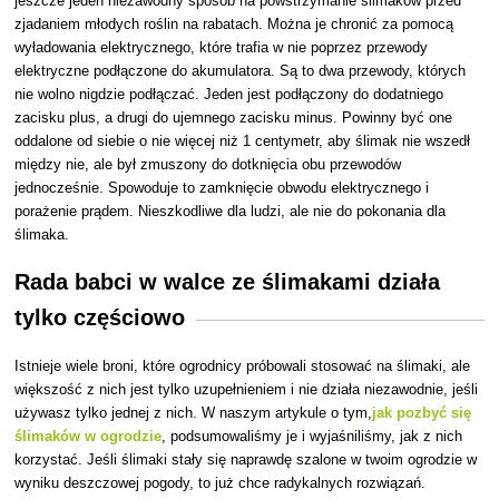
jeszcze jeden niezawodny sposób na powstrzymanie ślimaków przed
zjadaniem młodych roślin na rabatach. Można je chronić za pomocą
wyładowania elektrycznego, które trafia w nie poprzez przewody
elektryczne podłączone do akumulatora. Są to dwa przewody, których
nie wolno nigdzie podłączać. Jeden jest podłączony do dodatniego
zacisku plus, a drugi do ujemnego zacisku minus. Powinny być one
oddalone od siebie o nie więcej niż 1 centymetr, aby ślimak nie wszedł
między nie, ale był zmuszony do dotknięcia obu przewodów
jednocześnie. Spowoduje to zamknięcie obwodu elektrycznego i
porażenie prądem. Nieszkodliwe dla ludzi, ale nie do pokonania dla
ślimaka.
Rada babci w walce ze ślimakami działa
tylko częściowo
Istnieje wiele broni, które ogrodnicy próbowali stosować na ślimaki, ale
większość z nich jest tylko uzupełnieniem i nie działa niezawodnie, jeśli
używasz tylko jednej z nich. W naszym artykule
o tym,
jak pozbyć się
ślimaków w ogrodzie
, podsumowaliśmy je i wyjaśniliśmy, jak z nich
korzystać. Jeśli ślimaki stały się naprawdę szalone w twoim ogrodzie w
wyniku deszczowej pogody, to już chce radykalnych rozwiązań.