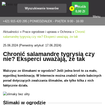
0
0
,00 Zł
Menu
+421 915 420 295 | PONIEDZIAŁEK - PIĄTEK 9:00 - 16:00
Aktualności
»
Prace ogrodowe i uprawa
»
Ochrona
»
Chronić
salamandrę tygrysią czy nie? Eksperci uważają, że tak
25.06.2024 (Pierwotny artykuł: 17.06.2024)
Chronić salamandrę tygrysią czy
nie? Eksperci uważają, że tak
Walczysz ze ślimakami w ogrodzie? Jeśli jedna broń to za mało,
wypróbuj kombinację. W Internecie można znaleźć wiele babcinych
porad dotyczących zwalczania ślimaków, ale tylko kilka z nich
faktycznie działa.
Ślimaki w ogrodzie