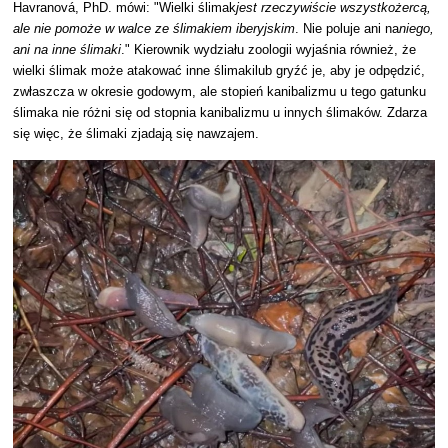
Havranová, PhD. mówi: "Wielki ślimak
jest rzeczywiście wszystkożercą,
ale nie pomoże w walce ze ślimakiem iberyjskim
. Nie poluje ani na
niego,
ani na inne ślimaki
."
Kierownik wydziału zoologii wyjaśnia również, że
wielki ślimak może atakować inne ślimakilub gryźć je, aby je odpędzić,
zwłaszcza w okresie godowym, ale stopień kanibalizmu u tego gatunku
ślimaka nie różni się od stopnia kanibalizmu u innych ślimaków. Zdarza
się więc, że ślimaki zjadają się nawzajem.