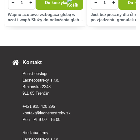
−
+
−
+
Do koszyka
Do ko
Wapno azotowe wzbogaca glebę w
Jest bezpieczny dla ślim
azot i wapń.Służy do odkażania gleby,
po zjedzeniu granulek wy
zwłaszcza przed chorobami
swoich podziemnych kry
grzybowymi, a tym samym zapobiega
giną.
zgorzeli kapustnych i kapustnych.W
znacznym stopniu niszczy równ
Kontakt
Punkt obsługi:
Lacnepostreky s.r.o.
Brnianska 2343
911 05 Trenčín
+421 915 420 295
kontakt@lacnepostreky.sk
Pon - Pt 9:00 - 16:00
Siedziba firmy:
Lacnepostreky s.r.o.