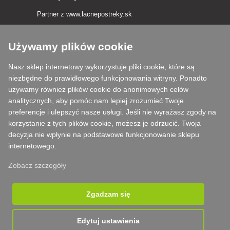
Partner z
www.lacnepostreky.sk
Używamy plików cookie
Nasz sklep internetowy wykorzystuje pliki cookie, które są
Zawsze służymy fachową poradą
niezbędne do prawidłowego funkcjonowania witryny. Ponadto
używamy również plików cookie do anonimowych celów
Reklamacje są rozpatrywane w ciągu 24 godzin
analitycznych, aby pomóc nam lepiej zrozumieć Twoje
preferencje i ulepszyć nasze usługi. Jeśli nie wyrażasz zgody na
85% towarów w magazynie
korzystanie z tych plików cookie, możesz je odrzucić. Twoja
decyzja nie wpłynie na podstawowe funkcjonowanie sklepu
Dostawa w ciągu 24 godzin od poniedziałku do piątku
internetowego.
Zobacz szczegóły
Zgadzam się
Edytuj ustawienia