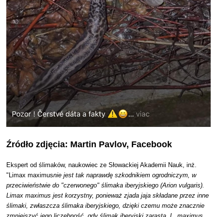
Źródło zdjęcia: Martin Pavlov, Facebook
Ekspert od ślimaków, naukowiec ze Słowackiej Akademii Nauk, inż.
"Limax maximus
nie jest tak naprawdę szkodnikiem ogrodniczym, w
przeciwieństwie do "czerwonego" ślimaka iberyjskiego (Arion vulgaris).
Limax maximus jest korzystny, ponieważ zjada jaja składane przez inne
ślimaki, zwłaszcza ślimaka iberyjskiego, dzięki czemu może znacznie
zmniejszyć jego liczebność, gdy ślimak iberyjski zarasta. L. maximus