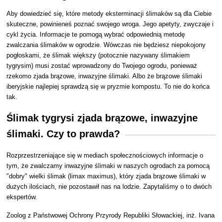
Aby dowiedzieć się, które metody eksterminacji ślimaków są dla Ciebie
skuteczne, powinieneś poznać swojego wroga. Jego apetyty, zwyczaje i
cykl życia. Informacje te pomogą wybrać odpowiednią metodę
zwalczania ślimaków w ogrodzie. Wówczas nie będziesz niepokojony
pogłoskami, że ślimak większy (potocznie nazywany ślimakiem
tygrysim) musi zostać wprowadzony do Twojego ogrodu, ponieważ
rzekomo zjada brązowe, inwazyjne ślimaki. Albo że brązowe ślimaki
iberyjskie najlepiej sprawdzą się w pryzmie kompostu. To nie do końca
tak.
Ślimak tygrysi zjada brązowe, inwazyjne
ślimaki. Czy to prawda?
Rozprzestrzeniające się w mediach społecznościowych informacje o
tym, że zwalczamy inwazyjne ślimaki w naszych ogrodach za pomocą
"dobry" wielki ślimak (limax maximus), który zjada brązowe ślimaki w
dużych ilościach, nie pozostawił nas na lodzie. Zapytaliśmy o to dwóch
ekspertów.
Zoolog z Państwowej Ochrony Przyrody Republiki Słowackiej, inż. Ivana