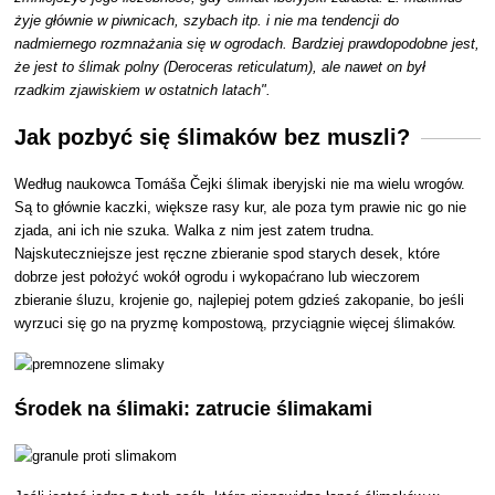
żyje głównie w piwnicach, szybach itp. i nie ma tendencji do
nadmiernego rozmnażania się w ogrodach. Bardziej prawdopodobne jest,
że jest to ślimak polny (Deroceras reticulatum), ale nawet on był
rzadkim zjawiskiem w ostatnich latach".
Jak pozbyć się ślimaków bez muszli?
Według naukowca Tomáša Čejki ślimak iberyjski nie ma wielu wrogów.
Są to głównie kaczki, większe rasy kur, ale poza tym prawie nic go nie
zjada, ani ich nie szuka. Walka z nim jest zatem trudna.
Najskuteczniejsze jest ręczne zbieranie spod starych desek, które
dobrze jest położyć wokół ogrodu i wykopaćrano lub wieczorem
zbieranie śluzu, krojenie go, najlepiej potem gdzieś zakopanie, bo jeśli
wyrzuci się go na pryzmę kompostową, przyciągnie więcej ślimaków.
Środek na ślimaki: zatrucie ślimakami